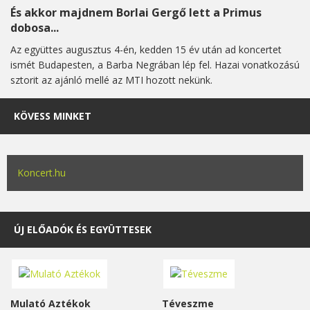
És akkor majdnem Borlai Gergő lett a Primus
dobosa...
Az együttes augusztus 4-én, kedden 15 év után ad koncertet
ismét Budapesten, a Barba Negrában lép fel. Hazai vonatkozású
sztorit az ajánló mellé az MTI hozott nekünk.
KÖVESS MINKET
Koncert.hu
ÚJ ELŐADÓK ÉS EGYÜTTESEK
Mulató Aztékok
Téveszme