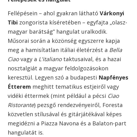
Fellépésein – ahol gyakran látható
Várkonyi
Tibi
zongorista kíséretében – egyfajta „olasz-
magyar barátság” hangulat uralkodik.
Műsorai során a közönség egyszerre kapja
meg a hamisítatlan itáliai életérzést a
Bella
Ciao
vagy a
L'italiano
taktusaival, és a hazai
nosztalgiát a magyar feldolgozásokon
keresztül. Legyen szó a budapesti
Napfényes
Étterem
meghitt tematikus estjeiről vagy
vidéki éttermek (mint például a pécsi
Ciao
Ristorante
) pezsgő rendezvényeiről, Foresta
közvetlen stílusával és gitárjátékával képes
megidézni a Piazza Navona és a Balaton-part
hangulatát is.