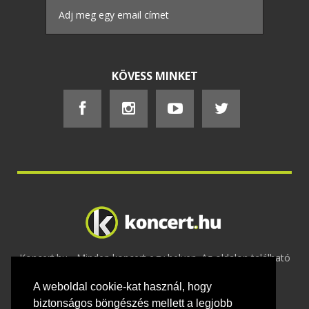
KÖVESS MINKET
Koncert.hu - Minden koncert egy helyen. Az oldalon található
tartalmakat szerzői jogok védik © 2002 -
A weboldal cookie-kat használ, hogy
2020
Adatvédelem
-
ÁSZF
-
Felhasználási
feltételek
-
Webmaster
-
Kapcsolat és üzenet küldés
biztonságos böngészés mellett a legjobb