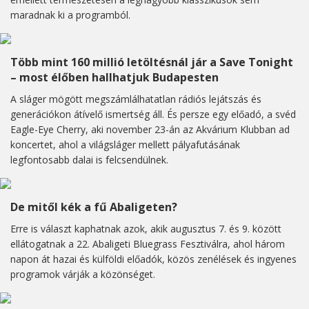
maradnak ki a programból.
Több mint 160 millió letöltésnál jár a Save Tonight
– most élőben hallhatjuk Budapesten
A sláger mögött megszámlálhatatlan rádiós lejátszás és
generációkon átívelő ismertség áll. És persze egy előadó, a svéd
Eagle-Eye Cherry, aki november 23-án az Akvárium Klubban ad
koncertet, ahol a világsláger mellett pályafutásának
legfontosabb dalai is felcsendülnek.
De mitől kék a fű Abaligeten?
Erre is választ kaphatnak azok, akik augusztus 7. és 9. között
ellátogatnak a 22. Abaligeti Bluegrass Fesztiválra, ahol három
napon át hazai és külföldi előadók, közös zenélések és ingyenes
programok várják a közönséget.