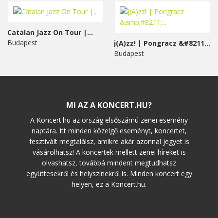
Catalan Jazz On Tour |...
Budapest
j(A)zz! | Pongracz &#8211;...
Budapest
MI AZ A KONCERT.HU?
A Koncert.hu az ország elsőszámú zenei esemény
naptára. Itt minden közelgő eseményt, koncertet,
fesztivált megtalálsz, amikre akár azonnal jegyet is
vásárolhatsz! A koncertek mellett zenei híreket is
olvashatsz, továbbá mindent megtudhatsz
együttesekről és helyszínekről is. Minden koncert egy
helyen, ez a Koncert.hu.