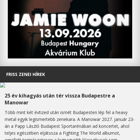
FRISS ZENEI HÍREK
25 év kihagyás után tér vissza Budapestre a
Manowar
Több mint két évtized után ismét Budapesten lép fel a heavy
metal egyik legismertebb zenekara. A Manowar 2027. január 23-
án a Papp László Budapest Sportarénában ad koncertet, ahol
teljes egészében eljátssza a Fighting The World albumot,
emellett természetesen a legnagyobb klasszikusok sem