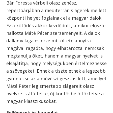
Bár Foresta vérbeli olasz zenész,
repertoárjában a mediterrán slágerek mellett
központi helyet foglalnak el a magyar dalok.
Ez a kötődés akkor kezdődött, amikor először
hallotta Máté Péter szerzeményeit. A dalok
dallamvilága és érzelmi töltete annyira
magával ragadta, hogy elhatározta: nemcsak
megtanulja őket, hanem a magyar nyelvet is
elsajátítja, hogy mélységükben értelmezhesse
a szövegeket. Ennek a tiszteletnek a legszebb
gyümölcse az a művészi gesztus lett, amellyel
Máté Péter legismertebb slágereit olasz
nyelvre is átültette, új köntösbe öltöztetve a
magyar klasszikusokat.
Fellépések és hangulat