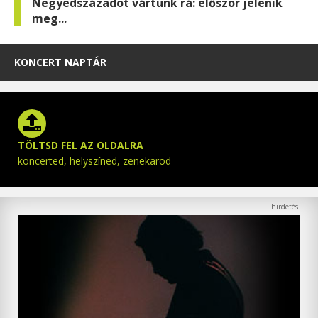
Negyedszázadot vártunk rá: először jelenik
meg...
KONCERT NAPTÁR
TÖLTSD FEL AZ OLDALRA
koncerted, helyszíned, zenekarod