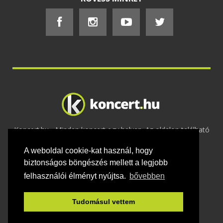
Koncert.hu - Minden koncert egy helyen. Az oldalon található
tartalmakat szerzői jogok védik © 2002 -
A weboldal cookie-kat használ, hogy
2020
Adatvédelem
-
ÁSZF
-
Felhasználási
feltételek
-
Webmaster
-
Kapcsolat és üzenet küldés
biztonságos böngészés mellett a legjobb
felhasználói élményt nyújtsa.
bővebben
Tudomásul vettem