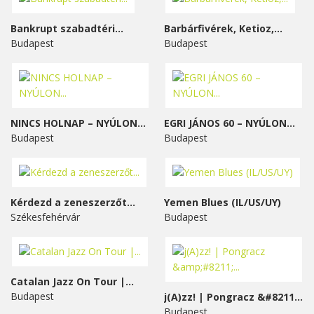
Bankrupt szabadtéri...
Barbárfivérek, Ketioz,...
Budapest
Budapest
NINCS HOLNAP – NYÚLON...
EGRI JÁNOS 60 – NYÚLON...
Budapest
Budapest
Kérdezd a zeneszerzőt...
Yemen Blues (IL/US/UY)
Székesfehérvár
Budapest
Catalan Jazz On Tour |...
Budapest
j(A)zz! | Pongracz &#8211;...
Budapest