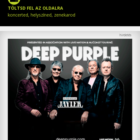
TÖLTSD FEL AZ OLDALRA
koncerted, helyszíned, zenekarod