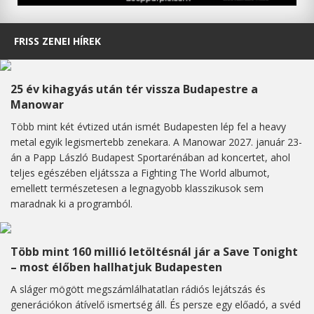
FRISS ZENEI HÍREK
25 év kihagyás után tér vissza Budapestre a
Manowar
Több mint két évtized után ismét Budapesten lép fel a heavy
metal egyik legismertebb zenekara. A Manowar 2027. január 23-
án a Papp László Budapest Sportarénában ad koncertet, ahol
teljes egészében eljátssza a Fighting The World albumot,
emellett természetesen a legnagyobb klasszikusok sem
maradnak ki a programból.
Több mint 160 millió letöltésnál jár a Save Tonight
– most élőben hallhatjuk Budapesten
A sláger mögött megszámlálhatatlan rádiós lejátszás és
generációkon átívelő ismertség áll. És persze egy előadó, a svéd