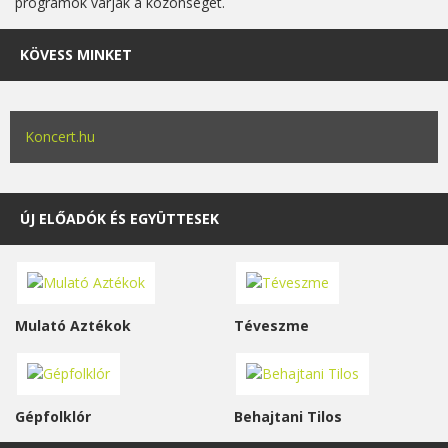
programok várják a közönséget.
KÖVESS MINKET
Koncert.hu
ÚJ ELŐADÓK ÉS EGYÜTTESEK
Mulató Aztékok
Téveszme
Gépfolklór
Behajtani Tilos