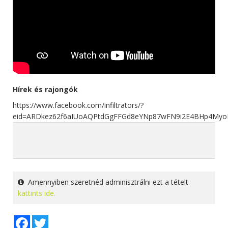
Hírek és rajongók
https://www.facebook.com/infiltrators/?
eid=ARDkez62f6aIUoAQPtdGgFFGd8eYNp87wFN9i2E4BHp4Myo
Amennyiben szeretnéd adminisztrálni ezt a tételt
kattints ide.
Facebook
Twitter