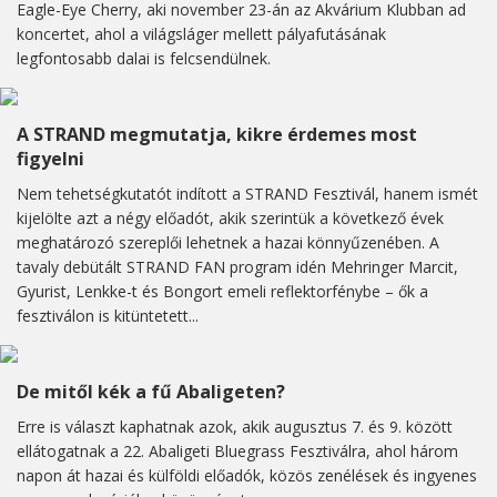
Eagle-Eye Cherry, aki november 23-án az Akvárium Klubban ad
koncertet, ahol a világsláger mellett pályafutásának
legfontosabb dalai is felcsendülnek.
A STRAND megmutatja, kikre érdemes most
figyelni
Nem tehetségkutatót indított a STRAND Fesztivál, hanem ismét
kijelölte azt a négy előadót, akik szerintük a következő évek
meghatározó szereplői lehetnek a hazai könnyűzenében. A
tavaly debütált STRAND FAN program idén Mehringer Marcit,
Gyurist, Lenkke-t és Bongort emeli reflektorfénybe – ők a
fesztiválon is kitüntetett...
De mitől kék a fű Abaligeten?
Erre is választ kaphatnak azok, akik augusztus 7. és 9. között
ellátogatnak a 22. Abaligeti Bluegrass Fesztiválra, ahol három
napon át hazai és külföldi előadók, közös zenélések és ingyenes