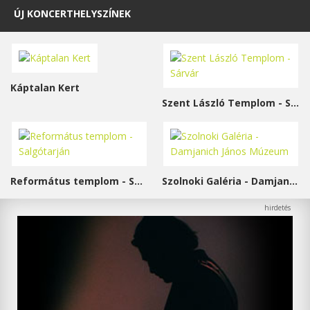
ÚJ KONCERTHELYSZÍNEK
Káptalan Kert
Szent László Templom - Sárvár
Református templom - Salgótarján
Szolnoki Galéria - Damjanich János Múzeum