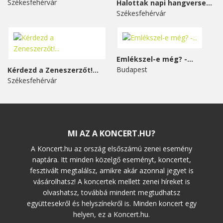
Székesfehérvár
Halottak napi hangverseny...
Székesfehérvár
Emlékszel-e még? -...
Budapest
Kérdezd a Zeneszerzőt!...
Székesfehérvár
MI AZ A KONCERT.HU?
A Koncert.hu az ország elsőszámú zenei esemény
naptára. Itt minden közelgő eseményt, koncertet,
fesztivált megtalálsz, amikre akár azonnal jegyet is
vásárolhatsz! A koncertek mellett zenei híreket is
olvashatsz, továbbá mindent megtudhatsz
együttesekről és helyszínekről is. Minden koncert egy
helyen, ez a Koncert.hu.