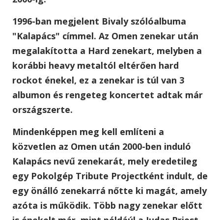
1996-ban megjelent Bivaly szólóalbuma
"Kalapács" címmel. Az Omen zenekar után
megalakította a Hard zenekart, melyben a
korábbi heavy metaltól eltérően hard
rockot énekel, ez a zenekar is túl van 3
albumon és rengeteg koncertet adtak már
országszerte.
Mindenképpen meg kell említeni a
közvetlen az Omen után 2000-ben induló
Kalapács nevű zenekarát, mely eredetileg
egy Pokolgép Tribute Projectként indult, de
egy önálló zenekarrá nőtte ki magát, amely
azóta is működik. Több nagy zenekar előtt
is énekelt már, mint példáúl a Judas Priest