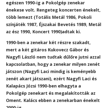
egészen 1990-ig a Pokolgép zenekar
énekese volt. Rengeteg koncerten énekelt,
több lemezt (Totális Metál 1986, Pokoli
színjáték 1987, Éjszakai Bevetés 1989, Metál
az ész 1990, Koncert 1990)adtak ki.
1990-ben a zenekar két részre szakadt,
mert a két gitáros Kukovecz Gábor és
Nagyfi László nem tudtak dűlőre jutni azzal
kapcsolatban, hogy a zenekar milyen zenét
játszon (Nagyfi Laci mindig is keményebb
zenét akart játszani), ezért Nagyfi Laci és
Kalapács Józsi 1990-ben elhagyta a
Pokolgép zenekart és megalakították az
Oment. Kalács ebben a zenekarban énekelt
2000-ig.