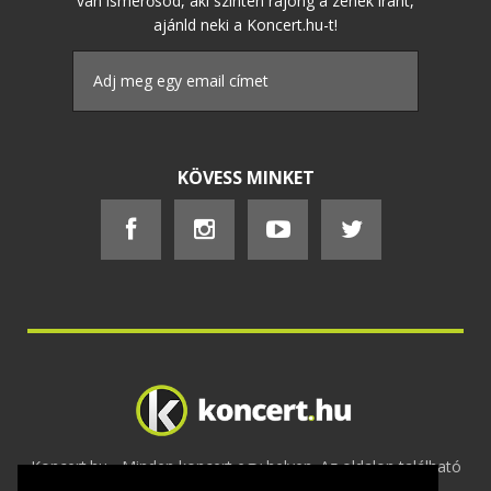
van ismerősöd, aki szintén rajong a zenék iránt,
ajánld neki a Koncert.hu-t!
KÖVESS MINKET
Koncert.hu - Minden koncert egy helyen. Az oldalon található
tartalmakat szerzői jogok védik © 2002 -