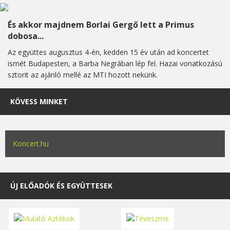
És akkor majdnem Borlai Gergő lett a Primus
dobosa...
Az együttes augusztus 4-én, kedden 15 év után ad koncertet
ismét Budapesten, a Barba Negrában lép fel. Hazai vonatkozású
sztorit az ajánló mellé az MTI hozott nekünk.
KÖVESS MINKET
Koncert.hu
ÚJ ELŐADÓK ÉS EGYÜTTESEK