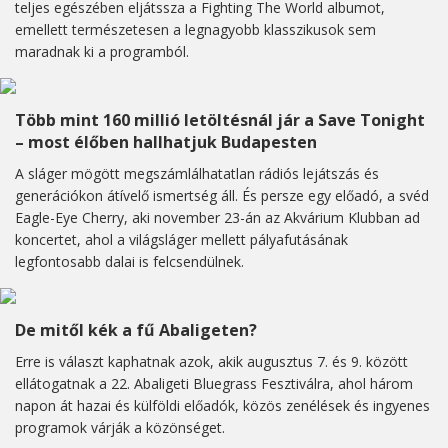
teljes egészében eljátssza a Fighting The World albumot,
emellett természetesen a legnagyobb klasszikusok sem
maradnak ki a programból.
Több mint 160 millió letöltésnál jár a Save Tonight
– most élőben hallhatjuk Budapesten
A sláger mögött megszámlálhatatlan rádiós lejátszás és
generációkon átívelő ismertség áll. És persze egy előadó, a svéd
Eagle-Eye Cherry, aki november 23-án az Akvárium Klubban ad
koncertet, ahol a világsláger mellett pályafutásának
legfontosabb dalai is felcsendülnek.
De mitől kék a fű Abaligeten?
Erre is választ kaphatnak azok, akik augusztus 7. és 9. között
ellátogatnak a 22. Abaligeti Bluegrass Fesztiválra, ahol három
napon át hazai és külföldi előadók, közös zenélések és ingyenes
programok várják a közönséget.