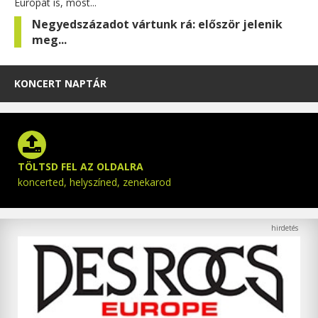
Európát is, most...
Negyedszázadot vártunk rá: először jelenik
meg...
KONCERT NAPTÁR
TÖLTSD FEL AZ OLDALRA
koncerted, helyszíned, zenekarod