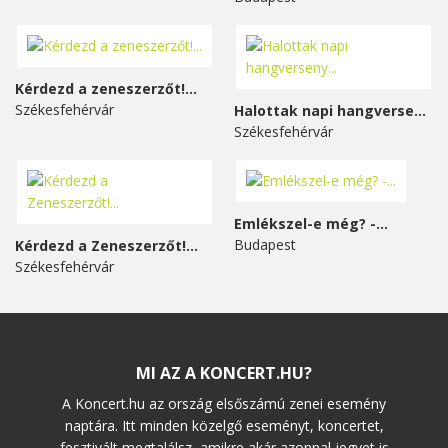
Kérdezd a zeneszerzőt!...
Székesfehérvár
Halottak napi hangverseny...
Székesfehérvár
Emlékszel-e még? -...
Budapest
Kérdezd a Zeneszerzőt!...
Székesfehérvár
MI AZ A KONCERT.HU?
A Koncert.hu az ország elsőszámú zenei esemény
naptára. Itt minden közelgő eseményt, koncertet,
fesztivált megtalálsz, amikre akár azonnal jegyet is