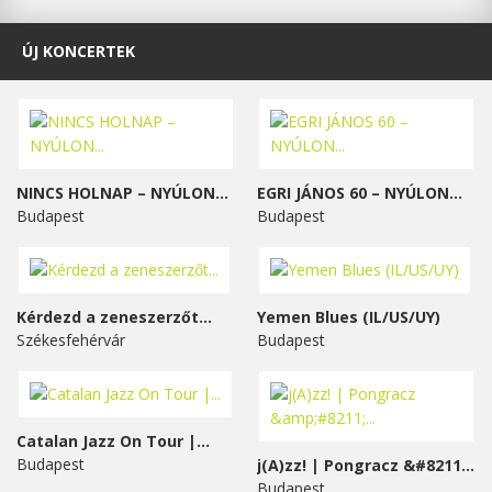
ÚJ KONCERTEK
NINCS HOLNAP – NYÚLON...
EGRI JÁNOS 60 – NYÚLON...
Budapest
Budapest
Kérdezd a zeneszerzőt...
Yemen Blues (IL/US/UY)
Székesfehérvár
Budapest
Catalan Jazz On Tour |...
Budapest
j(A)zz! | Pongracz &#8211;...
Budapest