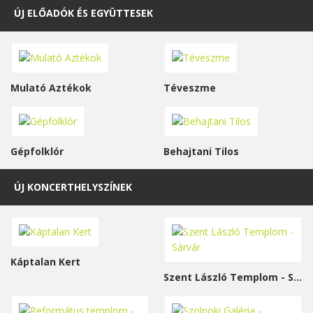
ÚJ ELŐADÓK ÉS EGYÜTTESEK
Mulató Aztékok
Téveszme
Gépfolklór
Behajtani Tilos
ÚJ KONCERTHELYSZÍNEK
Káptalan Kert
Szent László Templom - Sárvár