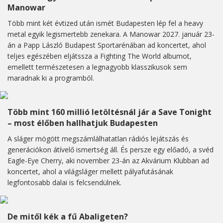
Manowar
Több mint két évtized után ismét Budapesten lép fel a heavy
metal egyik legismertebb zenekara. A Manowar 2027. január 23-
án a Papp László Budapest Sportarénában ad koncertet, ahol
teljes egészében eljátssza a Fighting The World albumot,
emellett természetesen a legnagyobb klasszikusok sem
maradnak ki a programból.
Több mint 160 millió letöltésnál jár a Save Tonight
– most élőben hallhatjuk Budapesten
A sláger mögött megszámlálhatatlan rádiós lejátszás és
generációkon átívelő ismertség áll. És persze egy előadó, a svéd
Eagle-Eye Cherry, aki november 23-án az Akvárium Klubban ad
koncertet, ahol a világsláger mellett pályafutásának
legfontosabb dalai is felcsendülnek.
De mitől kék a fű Abaligeten?