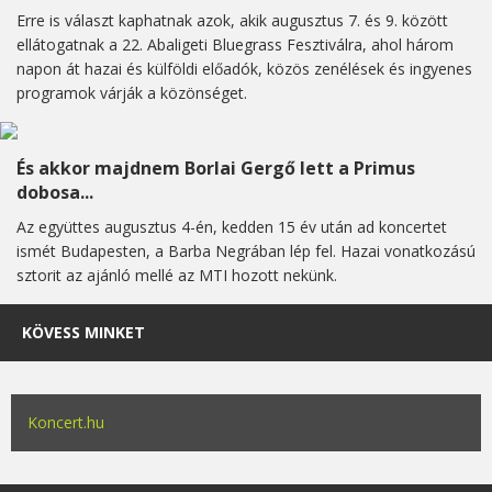
Erre is választ kaphatnak azok, akik augusztus 7. és 9. között
ellátogatnak a 22. Abaligeti Bluegrass Fesztiválra, ahol három
napon át hazai és külföldi előadók, közös zenélések és ingyenes
programok várják a közönséget.
És akkor majdnem Borlai Gergő lett a Primus
dobosa...
Az együttes augusztus 4-én, kedden 15 év után ad koncertet
ismét Budapesten, a Barba Negrában lép fel. Hazai vonatkozású
sztorit az ajánló mellé az MTI hozott nekünk.
KÖVESS MINKET
Koncert.hu