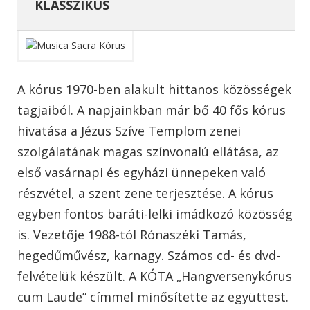
KLASSZIKUS
A kórus 1970-ben alakult hittanos közösségek
tagjaiból. A napjainkban már bő 40 fős kórus
hivatása a Jézus Szíve Templom zenei
szolgálatának magas színvonalú el
látása, az
első vasárnapi és egyházi ünnepeken való
részvétel, a szent zene terjesztése. A kórus
egyben fontos baráti-lelki imádkozó közösség
is. Vezetője 1988-tól Rónaszéki Tamás,
hegedűművész, karnagy. Számos cd- és dvd-
felvételük készült. A KÓTA „Hangversenykórus
cum Laude” címmel minősítette az együttest.