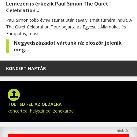
Lemezen is érkezik Paul Simon The Quiet
Celebration...
Paul Simon több évnyi szünet után tavaly ismét turnéra indult. A
The Quiet Celebration Tour bejárta az Egyesült Államokat és
Európát is, most...
Negyedszázadot vártunk rá: először jelenik
meg...
KONCERT NAPTÁR
TÖLTSD FEL AZ OLDALRA
koncerted, helyszíned, zenekarod