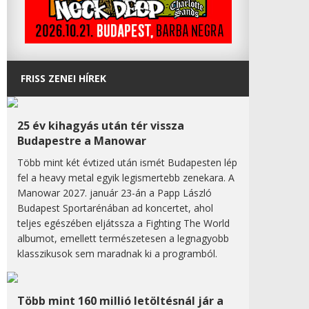
FRISS ZENEI HÍREK
25 év kihagyás után tér vissza
Budapestre a Manowar
Több mint két évtized után ismét Budapesten lép
fel a heavy metal egyik legismertebb zenekara. A
Manowar 2027. január 23-án a Papp László
Budapest Sportarénában ad koncertet, ahol
teljes egészében eljátssza a Fighting The World
albumot, emellett természetesen a legnagyobb
klasszikusok sem maradnak ki a programból.
Több mint 160 millió letöltésnál jár a