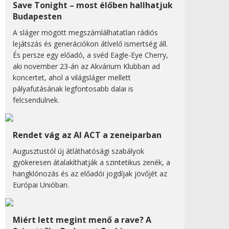
Save Tonight – most élőben hallhatjuk
Budapesten
A sláger mögött megszámlálhatatlan rádiós
lejátszás és generációkon átívelő ismertség áll.
És persze egy előadó, a svéd Eagle-Eye Cherry,
aki november 23-án az Akvárium Klubban ad
koncertet, ahol a világsláger mellett
pályafutásának legfontosabb dalai is
felcsendülnek.
Rendet vág az AI ACT a zeneiparban
Augusztustól új átláthatósági szabályok
gyökeresen átalakíthatják a szintetikus zenék, a
hangklónozás és az előadói jogdíjak jövőjét az
Európai Unióban.
Miért lett megint menő a rave? A