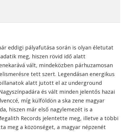
ár eddigi pályafutása során is olyan életutat
adatik meg, hiszen rövid idő alatt
zenekarává vált, mindeközben párhuzamosan
elismerésre tett szert. Legendásan energikus
pillanatok alatt jutott el az underground
l Nagyszínpadára és vált minden jelentős hazai
dvenccé, míg külföldön a ska zene magyar
da, hiszen már első nagylemezét is a
egalith Records jelentette meg, illetve a többi
atta meg a közönséget, a magyar népzenét