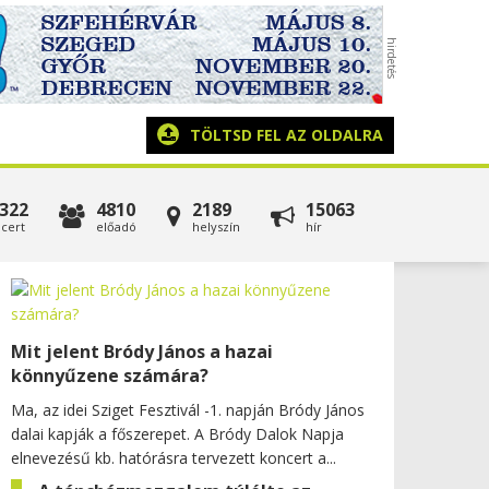
TÖLTSD FEL AZ OLDALRA
322
4810
2189
15063
cert
előadó
helyszín
hír
Mit jelent Bródy János a hazai
könnyűzene számára?
Ma, az idei Sziget Fesztivál -1. napján Bródy János
dalai kapják a főszerepet. A Bródy Dalok Napja
elnevezésű kb. hatórásra tervezett koncert a...