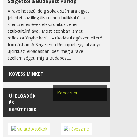
Szigettől a Budapest Parkig
A rave hosszú ideig sokak számára egyet
jelentett az illegális techno bulikkal és a
kilencvenes évek elektronikus zenei
szubkultúrájával. Most azonban ismét
reflektorfénybe került – ráadásul egészen eltérő
formákban. A Szigeten a Recirquel egy látványos
újcirkuszi előadásban idézi meg a rave
szellemiségét, míg a Budapest...
KÖVESS MINKET
Koncert.hu
ÚJ ELŐADÓK
ÉS
EGYÜTTESEK