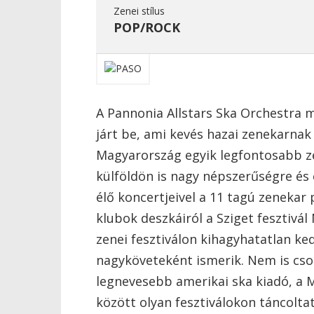
Zenei stílus
POP/ROCK
A Pannonia Allstars Ska Orchestra m
járt be, ami kevés hazai zenekarnak 
Magyarország egyik legfontosabb 
külföldön is nagy népszerűségre és 
élő koncertjeivel a 11 tagú zenekar 
klubok deszkáiról a Sziget fesztivá
zenei fesztiválon kihagyhatatlan ke
nagyköveteként ismerik. Nem is cso
legnevesebb amerikai ska kiadó, a M
között olyan fesztiválokon táncolt