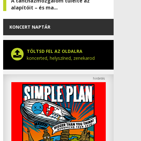
A táncházmozgalom túlélte az
alapítóit – és ma...
KONCERT NAPTÁR
TÖLTSD FEL AZ OLDALRA
koncerted, helyszíned, zenekarod