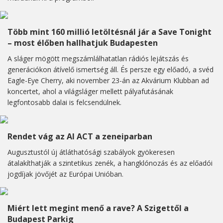
Több mint 160 millió letöltésnál jár a Save Tonight
– most élőben hallhatjuk Budapesten
A sláger mögött megszámlálhatatlan rádiós lejátszás és
generációkon átívelő ismertség áll. És persze egy előadó, a svéd
Eagle-Eye Cherry, aki november 23-án az Akvárium Klubban ad
koncertet, ahol a világsláger mellett pályafutásának
legfontosabb dalai is felcsendülnek.
Rendet vág az AI ACT a zeneiparban
Augusztustól új átláthatósági szabályok gyökeresen
átalakíthatják a szintetikus zenék, a hangklónozás és az előadói
jogdíjak jövőjét az Európai Unióban.
Miért lett megint menő a rave? A Szigettől a
Budapest Parkig