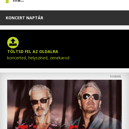
ma...
KONCERT NAPTÁR
TÖLTSD FEL AZ OLDALRA
koncerted, helyszíned, zenekarod