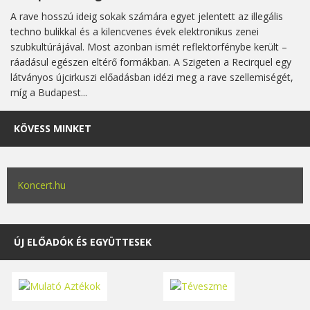
A rave hosszú ideig sokak számára egyet jelentett az illegális
techno bulikkal és a kilencvenes évek elektronikus zenei
szubkultúrájával. Most azonban ismét reflektorfénybe került –
ráadásul egészen eltérő formákban. A Szigeten a Recirquel egy
látványos újcirkuszi előadásban idézi meg a rave szellemiségét,
míg a Budapest...
KÖVESS MINKET
Koncert.hu
ÚJ ELŐADÓK ÉS EGYÜTTESEK