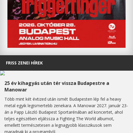
FRISS ZENEI HÍREK
25 év kihagyás után tér vissza Budapestre a
Manowar
Több mint két évtized után ismét Budapesten lép fel a heavy
metal egyik legismertebb zenekara. A Manowar 2027. január 23-
án a Papp László Budapest Sportarénában ad koncertet, ahol
teljes egészében eljátssza a Fighting The World albumot,
emellett természetesen a legnagyobb klasszikusok sem
maradnak ki a programból.