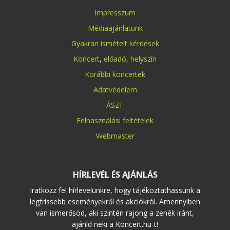
Impresszum
Médiaajánlatunk
Gyakran ismételt kérdések
Koncert
,
előadó
,
helyszín
Korábbi koncertek
Adatvédelem
ÁSZF
Felhasználási feltételek
Webmaster
HÍRLEVÉL ÉS AJÁNLÁS
Iratkozz fel hírlevelünkre, hogy tájékoztathassunk a
legfrissebb eseményekről és akciókról. Amennyiben
van ismerősöd, aki szintén rajong a zenék iránt,
ajánld neki a Koncert.hu-t!