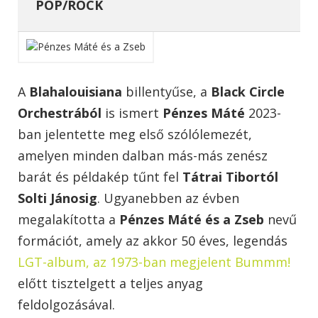
POP/ROCK
A
Blahalouisiana
billentyűse, a
Black Circle
Orchestrából
is ismert
Pénzes Máté
2023-
ban jelentette meg első szólólemezét,
amelyen minden dalban más-más zenész
barát és példakép tűnt fel
Tátrai Tibortól
Solti Jánosig
. Ugyanebben az évben
megalakította a
Pénzes Máté és a Zseb
nevű
formációt, amely az akkor 50 éves, legendás
LGT-album, az 1973-ban megjelent Bummm!
előtt tisztelgett a teljes anyag
feldolgozásával.