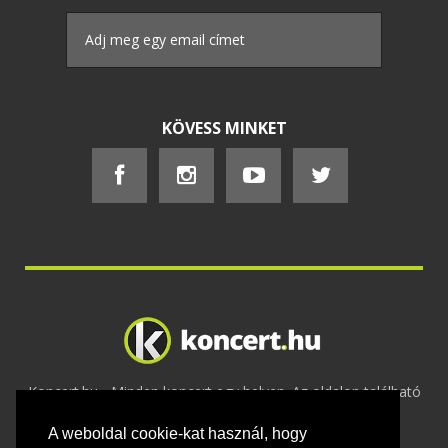
KÖVESS MINKET
Koncert.hu - Minden koncert egy helyen. Az oldalon található
tartalmakat szerzői jogok védik © 2002 -
A weboldal cookie-kat használ, hogy
2020
Adatvédelem
-
ÁSZF
-
Felhasználási