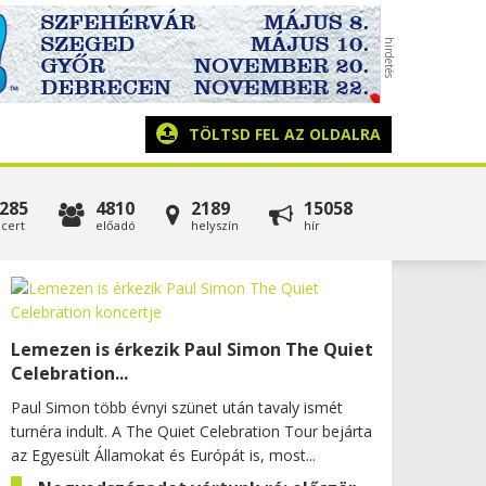
TÖLTSD FEL AZ OLDALRA
285
4810
2189
15058
cert
előadó
helyszín
hír
Lemezen is érkezik Paul Simon The Quiet
Celebration...
Paul Simon több évnyi szünet után tavaly ismét
turnéra indult. A The Quiet Celebration Tour bejárta
az Egyesült Államokat és Európát is, most...