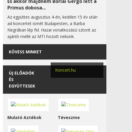
És akkor majdnem Borlai Gergő lett a
Primus dobosa...
Az együttes augusztus 4-én, kedden 15 év után
ad koncertet ismét Budapesten, a Barba
Negrában lép fel. Hazai vonatkozású sztorit az
ajánló mellé az MTI hozott nekünk.
KÖVESS MINKET
Koncert.hu
ÚJ ELŐADÓK
ÉS
EGYÜTTESEK
Mulató Aztékok
Téveszme