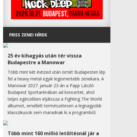
FRISS ZENEI HÍREK
25 év kihagyás után tér vissza
Budapestre a Manowar
Több mint két évtized után ismét Budapesten lép
fel a heavy metal egyik legismertebb zenekara. A
Manowar 2027. január 23-án a Papp László
Budapest Sportarénában ad koncertet, ahol
teljes egészében eljátssza a Fighting The World
albumot, emellett természetesen a legnagyobb
klasszikusok sem maradnak ki a programból.
Több mint 160 millió letöltésnál jár a