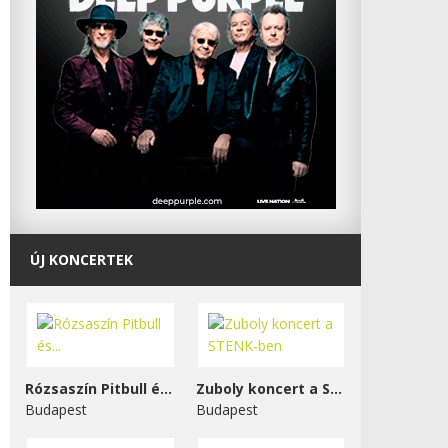
ÚJ KONCERTEK
Rózsaszín Pitbull és...
Zuboly koncert a STENK-ben
Budapest
Budapest