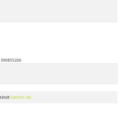
71390855206
tételt
kattints ide.