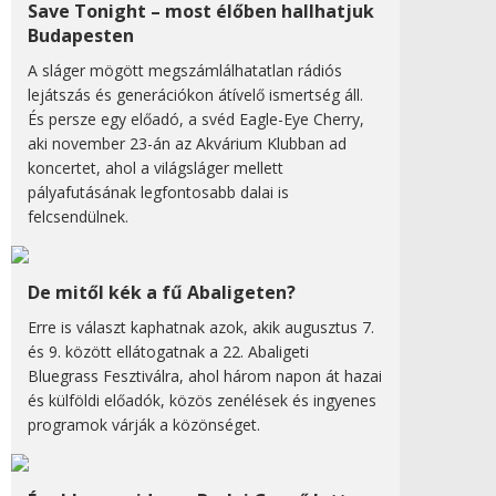
Save Tonight – most élőben hallhatjuk
Budapesten
A sláger mögött megszámlálhatatlan rádiós
lejátszás és generációkon átívelő ismertség áll.
És persze egy előadó, a svéd Eagle-Eye Cherry,
aki november 23-án az Akvárium Klubban ad
koncertet, ahol a világsláger mellett
pályafutásának legfontosabb dalai is
felcsendülnek.
De mitől kék a fű Abaligeten?
Erre is választ kaphatnak azok, akik augusztus 7.
és 9. között ellátogatnak a 22. Abaligeti
Bluegrass Fesztiválra, ahol három napon át hazai
és külföldi előadók, közös zenélések és ingyenes
programok várják a közönséget.