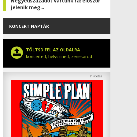
Negyedszázadot vártunk rá: először
jelenik meg...
KONCERT NAPTÁR
TÖLTSD FEL AZ OLDALRA
koncerted, helyszíned, zenekarod