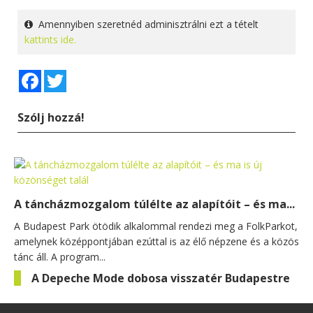
Amennyiben szeretnéd adminisztrálni ezt a tételt
kattints ide.
Facebook
Twitter
Szólj hozzá!
A táncházmozgalom túlélte az alapítóit – és ma...
A Budapest Park ötödik alkalommal rendezi meg a FolkParkot,
amelynek középpontjában ezúttal is az élő népzene és a közös
tánc áll. A program...
A Depeche Mode dobosa visszatér Budapestre