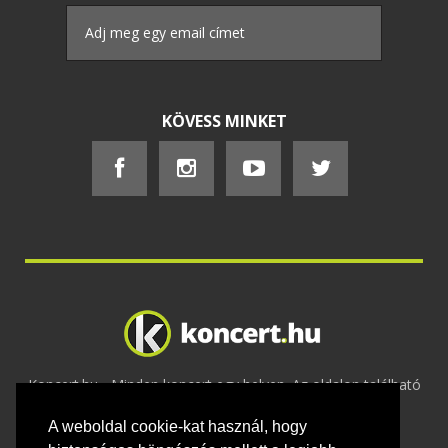
KÖVESS MINKET
Koncert.hu - Minden koncert egy helyen. Az oldalon található
tartalmakat szerzői jogok védik © 2002 -
A weboldal cookie-kat használ, hogy
2020
Adatvédelem
-
ÁSZF
-
Felhasználási