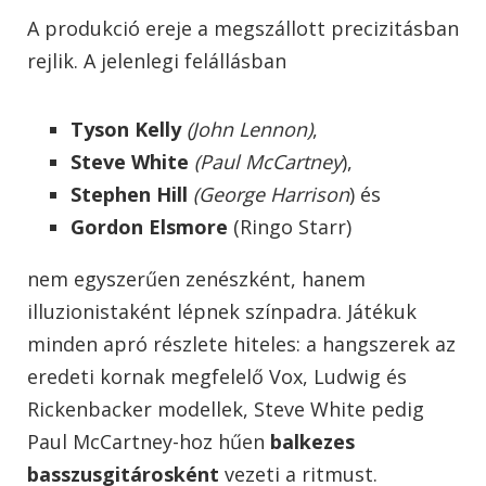
A produkció ereje a megszállott precizitásban
rejlik. A jelenlegi felállásban
Tyson Kelly
(John Lennon)
,
Steve White
(Paul McCartney
),
Stephen Hill
(George Harrison
) és
Gordon Elsmore
(Ringo Starr)
nem egyszerűen zenészként, hanem
illuzionistaként lépnek színpadra. Játékuk
minden apró részlete hiteles: a hangszerek az
eredeti kornak megfelelő Vox, Ludwig és
Rickenbacker modellek, Steve White pedig
Paul McCartney-hoz hűen
balkezes
basszusgitárosként
vezeti a ritmust.