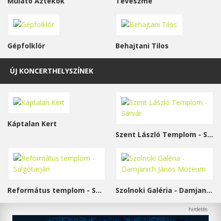
Mulató Aztékok
Téveszme
Gépfolklór
Behajtani Tilos
ÚJ KONCERTHELYSZÍNEK
Káptalan Kert
Szent László Templom - Sárvár
Református templom - Salgótarján
Szolnoki Galéria - Damjanich János Múzeum