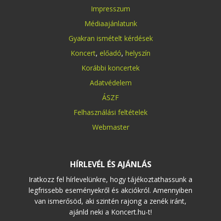
Impresszum
Médiaajánlatunk
Gyakran ismételt kérdések
Koncert
,
előadó
,
helyszín
Korábbi koncertek
Adatvédelem
ÁSZF
Felhasználási feltételek
Webmaster
HÍRLEVÉL ÉS AJÁNLÁS
Iratkozz fel hírlevelünkre, hogy tájékoztathassunk a
legfrissebb eseményekről és akciókról. Amennyiben
van ismerősöd, aki szintén rajong a zenék iránt,
ajánld neki a Koncert.hu-t!