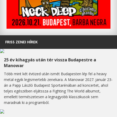
FRISS ZENEI HÍREK
25 év kihagyás után tér vissza Budapestre a
Manowar
Több mint két évtized után ismét Budapesten lép fel a heavy
metal egyik legismertebb zenekara. A Manowar 2027. január 23-
án a Papp László Budapest Sportarénában ad koncertet, ahol
teljes egészében eljátssza a Fighting The World albumot,
emellett természetesen a legnagyobb klasszikusok sem
maradnak ki a programból.