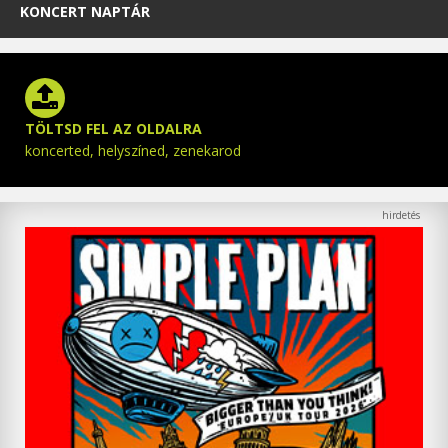
KONCERT NAPTÁR
TÖLTSD FEL AZ OLDALRA
koncerted, helyszíned, zenekarod