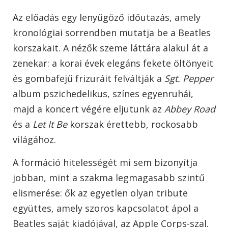
Az előadás egy lenyűgöző időutazás, amely
kronológiai sorrendben mutatja be a Beatles
korszakait. A nézők szeme láttára alakul át a
zenekar: a korai évek elegáns fekete öltönyeit
és gombafejű frizuráit felváltják a
Sgt. Pepper
album pszichedelikus, színes egyenruhái,
majd a koncert végére eljutunk az
Abbey Road
és a
Let It Be
korszak érettebb, rockosabb
világához.
A formáció hitelességét mi sem bizonyítja
jobban, mint a szakma legmagasabb szintű
elismerése: ők az egyetlen olyan tribute
együttes, amely szoros kapcsolatot ápol a
Beatles saját kiadójával, az Apple Corps-szal.