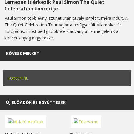
Lemezen is érkezik Paul Simon The Quiet
Celebration koncertje
Paul Simon több évnyi szünet után tavaly ismét turnéra indult. A
The Quiet Celebration Tour bejárta az Egyesült Államokat és
Európát is, most pedig többféle kiadványon is megjelenik a
koncertanyag nagy része.
KÖVESS MINKET
Koncert.hu
ÚJ ELŐADÓK ÉS EGYÜTTESEK