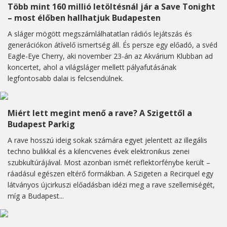
Több mint 160 millió letöltésnál jár a Save Tonight
– most élőben hallhatjuk Budapesten
A sláger mögött megszámlálhatatlan rádiós lejátszás és
generációkon átívelő ismertség áll. És persze egy előadó, a svéd
Eagle-Eye Cherry, aki november 23-án az Akvárium Klubban ad
koncertet, ahol a világsláger mellett pályafutásának
legfontosabb dalai is felcsendülnek.
Miért lett megint menő a rave? A Szigettől a
Budapest Parkig
A rave hosszú ideig sokak számára egyet jelentett az illegális
techno bulikkal és a kilencvenes évek elektronikus zenei
szubkultúrájával. Most azonban ismét reflektorfénybe került –
ráadásul egészen eltérő formákban. A Szigeten a Recirquel egy
látványos újcirkuszi előadásban idézi meg a rave szellemiségét,
míg a Budapest...