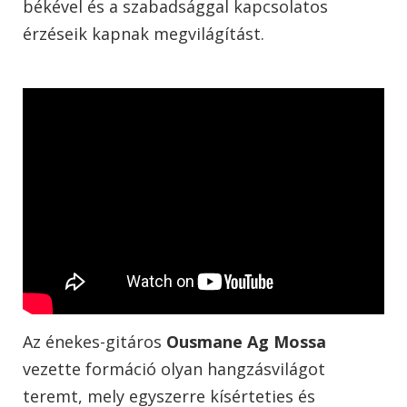
békével és a szabadsággal kapcsolatos
érzéseik kapnak megvilágítást.
Az énekes-gitáros
Ousmane Ag Mossa
vezette formáció olyan hangzásvilágot
teremt, mely egyszerre kísérteties és