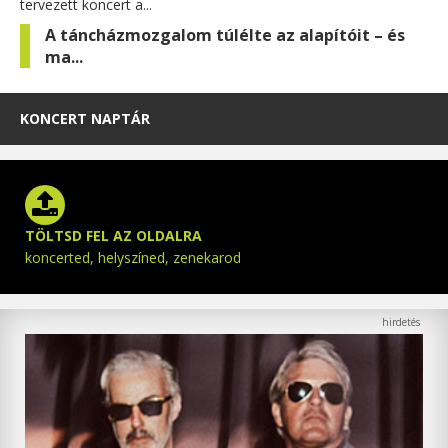
tervezett koncert a...
A táncházmozgalom túlélte az alapítóit – és
ma...
KONCERT NAPTÁR
TÖLTSD FEL AZ OLDALRA
koncerted, helyszíned, zenekarod