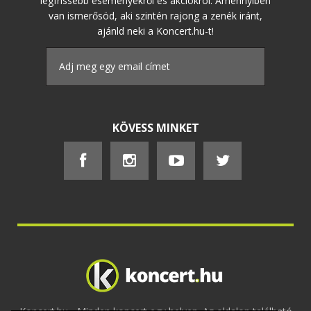
legfrissebb eseményekről és akciókról. Amennyiben
van ismerősöd, aki szintén rajong a zenék iránt,
ajánld neki a Koncert.hu-t!
KÖVESS MINKET