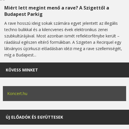
Miért lett megint menő a rave? A Szigettől a
Budapest Parkig
A rave hosszú ideig sokak számára egyet jelentett az illegális
techno bulikkal és a kilencvenes évek elektronikus zenei
szubkultúrájával. Most azonban ismét reflektorfénybe került –
ráadásul egészen eltérő formákban. A Szigeten a Recirquel egy
látványos újcirkuszi előadásban idézi meg a rave szellemiségét,
míg a Budapest...
KÖVESS MINKET
Koncert.hu
ÚJ ELŐADÓK ÉS EGYÜTTESEK