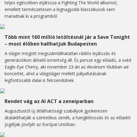
teljes egészében eljátssza a Fighting The World albumot,
emellett természetesen a legnagyobb klasszikusok sem
maradnak ki a programból.
Több mint 160 millió letöltésnál jár a Save Tonight
– most élőben hallhatjuk Budapesten
A sláger mögött megszámlálhatatlan rádiós lejátszás és
generációkon átívelő ismertség áll. És persze egy előadó, a svéd
Eagle-Eye Cherry, aki november 23-án az Akvárium Klubban ad
koncertet, ahol a világsláger mellett pályafutásának
legfontosabb dalai is felcsendülnek.
Rendet vág az AI ACT a zeneiparban
Augusztustól új átláthatósági szabályok gyökeresen
átalakíthatják a szintetikus zenék, a hangklónozás és az előadói
jogdíjak jövőjét az Európai Unióban.