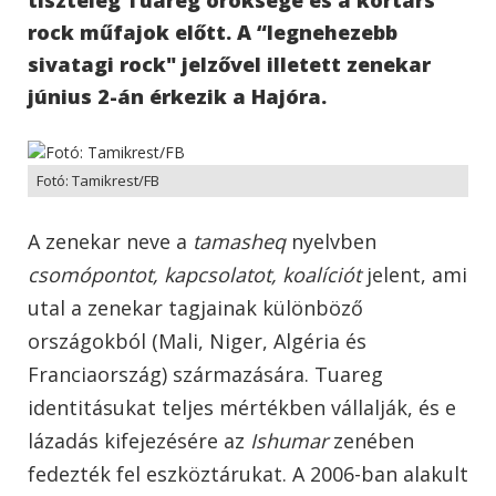
rock műfajok előtt. A “legnehezebb
sivatagi rock" jelzővel illetett zenekar
június 2-án érkezik a Hajóra.
Fotó: Tamikrest/FB
A zenekar neve a
tamasheq
nyelvben
csomópontot, kapcsolatot, koalíciót
jelent, ami
utal a zenekar tagjainak különböző
országokból (Mali, Niger, Algéria és
Franciaország) származására. Tuareg
identitásukat teljes mértékben vállalják, és e
lázadás kifejezésére az
Ishumar
zenében
fedezték fel eszköztárukat. A 2006-ban alakult