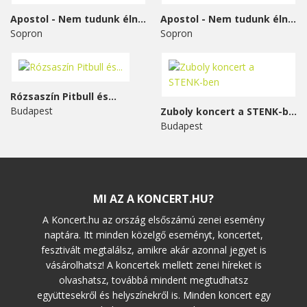
Apostol - Nem tudunk élni...
Apostol - Nem tudunk élni...
Sopron
Sopron
Rózsaszín Pitbull és...
Budapest
Zuboly koncert a STENK-ben
Budapest
MI AZ A KONCERT.HU?
A Koncert.hu az ország elsőszámú zenei esemény
naptára. Itt minden közelgő eseményt, koncertet,
fesztivált megtalálsz, amikre akár azonnal jegyet is
vásárolhatsz! A koncertek mellett zenei híreket is
olvashatsz, továbbá mindent megtudhatsz
együttesekről és helyszínekről is. Minden koncert egy