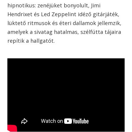
hipnotikus: zenéjüket bonyolult, Jimi
Hendrixet és Led Zeppelint idéző gitárjáték,
lüktető ritmusok és éteri dallamok jellemzik,
amelyek a sivatag hatalmas, szélfútta tájaira
repítik a hallgatót.