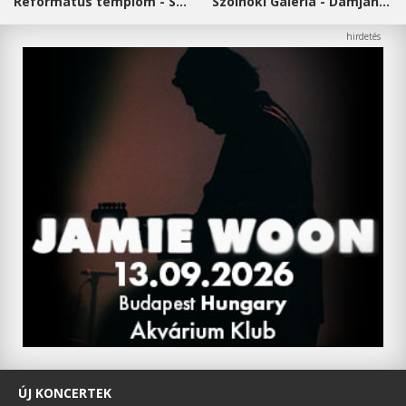
Református templom - Salgótarján
Szolnoki Galéria - Damjanich János Múzeum
ÚJ KONCERTEK