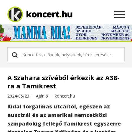
A Szahara szívéből érkezik az A38-
ra a Tamikrest
2024/05/23 ·
Ajánló
·
koncert.hu
Kidal forgalmas utcáitól, egészen az
ausztrál és az amerikai nemzetközi
színpadokig fellépő Tamikrest egyszerre
tiszteleg Tuareg öröksége és a kortárs