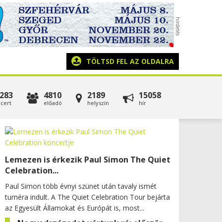
TÖLTSD FEL AZ OLDALRA
283
4810
2189
15058
cert
előadó
helyszín
hír
Lemezen is érkezik Paul Simon The Quiet
Celebration...
Paul Simon több évnyi szünet után tavaly ismét
turnéra indult. A The Quiet Celebration Tour bejárta
az Egyesült Államokat és Európát is, most...