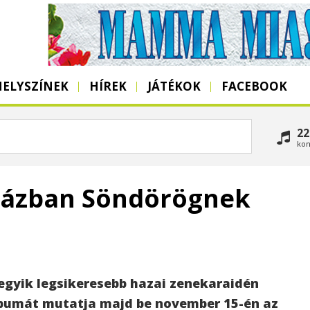
HELYSZÍNEK
HÍREK
JÁTÉKOK
FACEBOOK
22
kon
yházban Söndörögnek
 egyik legsikeresebb hazai zenekaraidén
bumát mutatja majd be november 15-én az