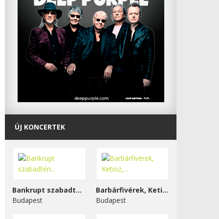
ÚJ KONCERTEK
Bankrupt szabadtéri...
Barbárfivérek, Ketioz,...
Budapest
Budapest