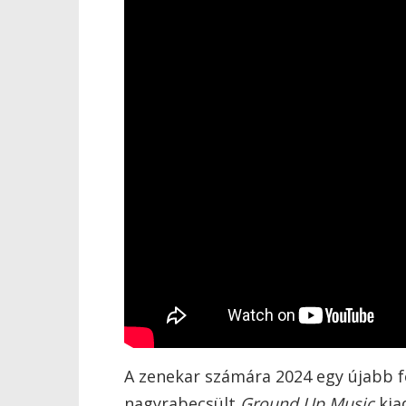
A zenekar számára 2024 egy újabb f
nagyrabecsült
Ground Up Music
kia