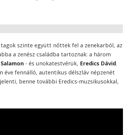
tagok szinte együtt nőttek fel a zenekarból, az
abba a zenész családba tartoznak: a három
Salamon
- és unokatestvérük,
Eredics Dávid
.
n éve fennálló, autentikus délszláv népzenét
jelenti, benne további Eredics-muzsikusokkal,