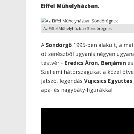
Eiffel Műhelyházban.
Az Eiffel Műhelyházban Söndörögnek
A
Söndörgő
1995-ben alakult, a mai 
öt zenészből ugyanis négyen ugyan
testvér -
Eredics Áron
,
Benjámin
és
Szellemi hátországukat a közel ötve
játszó, legendás
Vujicsics Együttes
apa- és nagybáty-figurákkal.