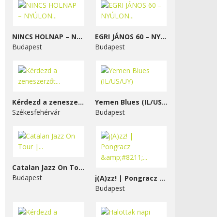
NINCS HOLNAP – NYÚLON...
EGRI JÁNOS 60 – NYÚLON...
Budapest
Budapest
Kérdezd a zeneszerzőt...
Yemen Blues (IL/US/UY)
Székesfehérvár
Budapest
Catalan Jazz On Tour |...
Budapest
j(A)zz! | Pongracz &#8211;...
Budapest