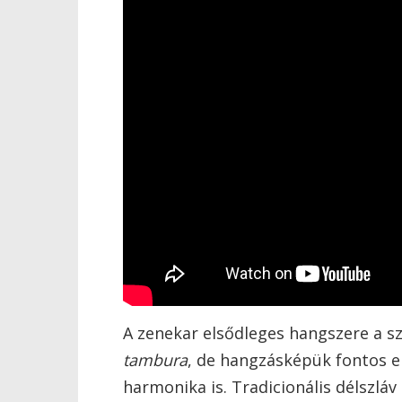
A zenekar elsődleges hangszere a 
tambura
, de hangzásképük fontos e
harmonika is. Tradicionális délszláv