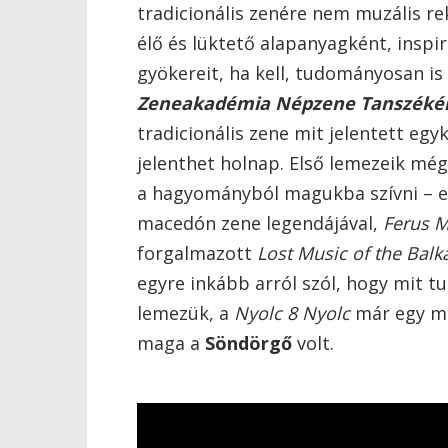
tradicionális zenére nem muzális r
élő és lüktető alapanyagként, inspir
gyökereit, ha kell, tudományosan is
Zeneakadémia Népzene Tanszéké
tradicionális zene mit jelentett eg
jelenthet holnap. Első lemezeik még
a hagyományból magukba szívni – e
macedón zene legendájával,
Ferus M
forgalmazott
Lost Music of the Balk
egyre inkább arról szól, hogy mit 
lemezük, a
Nyolc 8 Nyolc
már egy műf
maga a
Söndörgő
volt.