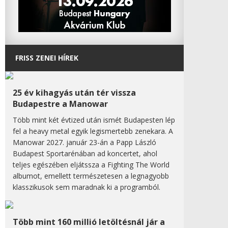
FRISS ZENEI HÍREK
25 év kihagyás után tér vissza
Budapestre a Manowar
Több mint két évtized után ismét Budapesten lép
fel a heavy metal egyik legismertebb zenekara. A
Manowar 2027. január 23-án a Papp László
Budapest Sportarénában ad koncertet, ahol
teljes egészében eljátssza a Fighting The World
albumot, emellett természetesen a legnagyobb
klasszikusok sem maradnak ki a programból.
Több mint 160 millió letöltésnál jár a