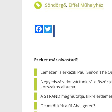
Söndörgő
,
Eiffel Műhelyház
Facebook
Twitter
Ezeket már olvastad?
Lemezen is érkezik Paul Simon The Qu
Negyedszázadot vártunk rá: először j
korszakos albuma
A STRAND megmutatja, kikre érdemes 
De mitől kék a fű Abaligeten?