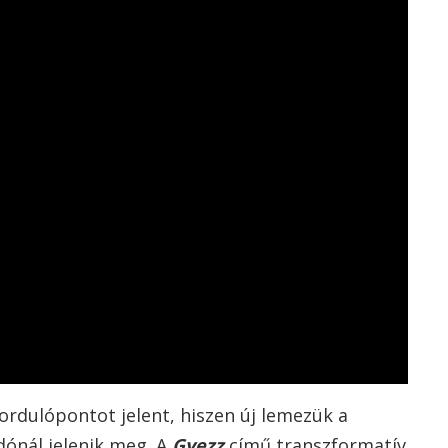
ordulópontot jelent, hiszen új lemezük a
dónál jelenik meg. A
Gyezz
című transzformatív