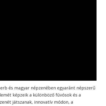
szerb és magyar népzenében egyaránt népszerű
lemét képzeik a különböző fúvósok és a
 zenét játszanak, innovatív módon, a