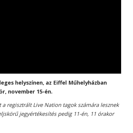
leges helyszínen, az Eiffel Műhelyházban
ör, november 15-én.
a regisztrált Live Nation tagok számára lesznek
teljskörű jegyértékesítés pedig 11-én, 11 órakor