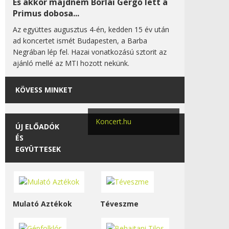
És akkor majdnem Borlai Gergő lett a
Primus dobosa...
Az együttes augusztus 4-én, kedden 15 év után
ad koncertet ismét Budapesten, a Barba
Negrában lép fel. Hazai vonatkozású sztorit az
ajánló mellé az MTI hozott nekünk.
KÖVESS MINKET
Koncert.hu
ÚJ ELŐADÓK
ÉS
EGYÜTTESEK
Mulató Aztékok
Téveszme