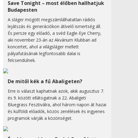
Save Tonight – most élőben hallhatjuk
Budapesten
A sláger mögött megszámlálhatatlan rádiós
lejátszás és generációkon átívelő ismertség áll.
És persze egy előadó, a svéd Eagle-Eye Cherry,
aki november 23-án az Akvárium Klubban ad
koncertet, ahol a világsláger mellett
pályafutásának legfontosabb dalai is
felcsendülnek.
De mitől kék a fű Abaligeten?
Erre is választ kaphatnak azok, akik augusztus 7.
és 9. között ellátogatnak a 22. Abaligeti
Bluegrass Fesztiválra, ahol három napon át hazai
és külföldi előadók, közös zenélések és ingyenes
programok várják a közönséget.