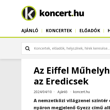
AJÁNLÓ
KONCERTEK
ELŐADÓK
Az Eiffel Műhel
az Eredicsek
2024/04/10 ·
Ajánló
·
koncert.hu
A nemzetközi világzenei színtér
nyáron megjelenő Gyezz című al