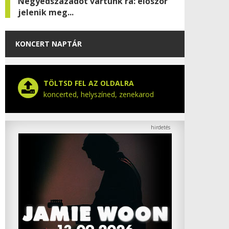
Negyedszázadot vártunk rá: először
jelenik meg...
KONCERT NAPTÁR
TÖLTSD FEL AZ OLDALRA
koncerted, helyszíned, zenekarod