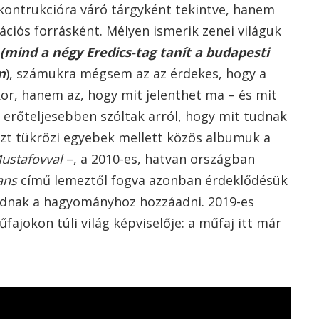
ekontrukcióra váró tárgyként tekintve, hanem
ációs forrásként. Mélyen ismerik zenei világuk
(mind a négy Eredics-tag tanít a budapesti
n
), számukra mégsem az az érdekes, hogy a
ykor, hanem az, hogy mit jelenthet ma – és mit
 erőteljesebben szóltak arról, hogy mit tudnak
zt tükrözi egyebek mellett közös albumuk a
ustafovval
–, a 2010-es, hatvan országban
ans
című lemeztől fogva azonban érdeklődésük
tudnak a hagyományhoz hozzáadni. 2019-es
ajokon túli világ képviselője: a műfaj itt már