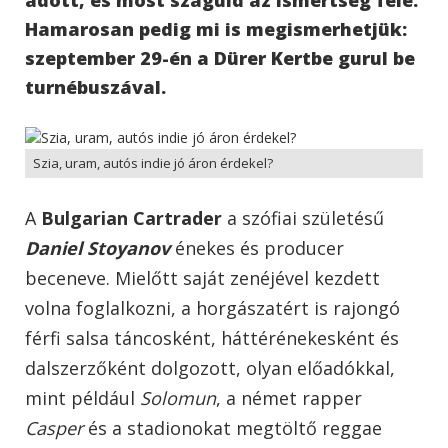
Hamarosan pedig mi is megismerhetjük:
szeptember 29-én a Dürer Kertbe gurul be
turnébuszával.
Szia, uram, autós indie jó áron érdekel?
A
Bulgarian Cartrader
a szófiai születésű
Daniel Stoyanov
énekes és producer
beceneve. Mielőtt saját zenéjével kezdett
volna foglalkozni, a horgászatért is rajongó
férfi salsa táncosként, háttérénekesként és
dalszerzőként dolgozott, olyan előadókkal,
mint például
Solomun
, a német rapper
Casper
és a stadionokat megtöltő reggae