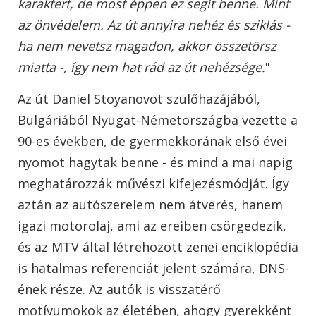
karaktert, de most éppen ez segít benne. Mint
az önvédelem. Az út annyira nehéz és sziklás -
ha nem nevetsz magadon, akkor összetörsz
miatta -, így nem hat rád az út nehézsége.
"
Az út Daniel Stoyanovot szülőhazájából,
Bulgáriából Nyugat-Németországba vezette a
90-es években, de gyermekkorának első évei
nyomot hagytak benne - és mind a mai napig
meghatározzák művészi kifejezésmódját. Így
aztán az autószerelem nem átverés, hanem
igazi motorolaj, ami az ereiben csörgedezik,
és az MTV által létrehozott zenei enciklopédia
is hatalmas referenciát jelent számára, DNS-
ének része. Az autók is visszatérő
motívumokok az életében, ahogy gyerekként