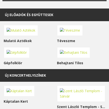
ÚJ ELŐADÓK ÉS EGYÜTTESEK
Mulató Aztékok
Téveszme
Gépfolklór
Behajtani Tilos
ÚJ KONCERTHELYSZÍNEK
Káptalan Kert
Szent László Templom - Sárvár