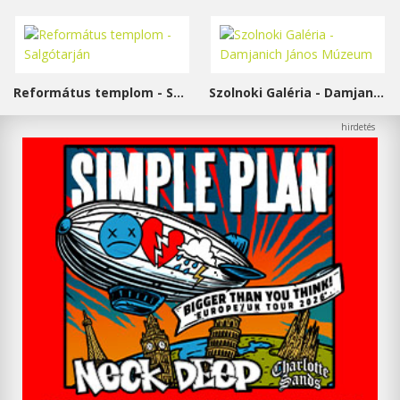
Református templom - Salgótarján
Szolnoki Galéria - Damjanich János Múzeum