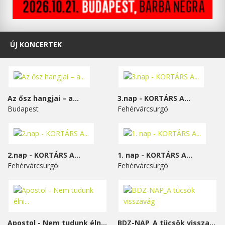
ÚJ KONCERTEK
Az ősz hangjai – a...
3.nap - KORTÁRS A...
Budapest
Fehérvárcsurgó
2.nap - KORTÁRS A...
1. nap - KORTÁRS A...
Fehérvárcsurgó
Fehérvárcsurgó
Apostol - Nem tudunk élni...
BDZ-NAP_A tücsök visszavág