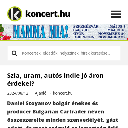
Szia, uram, autós indie jó áron
érdekel?
2024/08/12 ·
Ajánló
·
koncert.hu
Daniel Stoyanov bolgár énekes és
producer Bulgarian Cartrader néven
összeszerelte minden szenvedélyét, gázt
adott, és most száguld az ismertség felé.