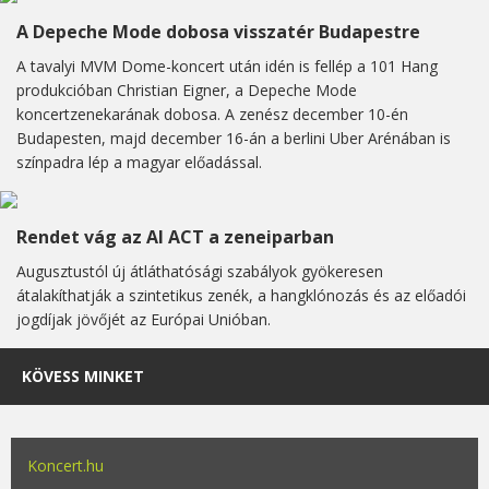
A Depeche Mode dobosa visszatér Budapestre
A tavalyi MVM Dome-koncert után idén is fellép a 101 Hang
produkcióban Christian Eigner, a Depeche Mode
koncertzenekarának dobosa. A zenész december 10-én
Budapesten, majd december 16-án a berlini Uber Arénában is
színpadra lép a magyar előadással.
Rendet vág az AI ACT a zeneiparban
Augusztustól új átláthatósági szabályok gyökeresen
átalakíthatják a szintetikus zenék, a hangklónozás és az előadói
jogdíjak jövőjét az Európai Unióban.
KÖVESS MINKET
Koncert.hu