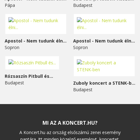
Pápa
Budapest
Apostol - Nem tudunk élni...
Apostol - Nem tudunk élni...
Sopron
Sopron
Rózsaszín Pitbull és...
Budapest
Zuboly koncert a STENK-ben
Budapest
MI AZ A KONCERT.HU?
A Koncert.hu az ország elsőszámú zenei esemény
naptára. Itt minden közelgő eseményt, koncertet,