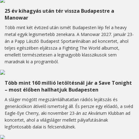
25 év kihagyás után tér vissza Budapestre a
Manowar
Több mint két évtized után ismét Budapesten lép fel a heavy
metal egyik legismertebb zenekara. A Manowar 2027. január 23-
án a Papp László Budapest Sportarénában ad koncertet, ahol
teljes egészében eljátssza a Fighting The World albumot,
emellett természetesen a legnagyobb klasszikusok sem
maradnak ki a programból.
Több mint 160 millió letöltésnál jár a Save Tonight
– most élőben hallhatjuk Budapesten
A sláger mögött megszámlálhatatlan rádiós lejátszás és
generációkon átívelő ismertség áll. És persze egy előadó, a svéd
Eagle-Eye Cherry, aki november 23-án az Akvárium Klubban ad
koncertet, ahol a világsláger mellett pályafutásának
legfontosabb dalai is felcsendülnek.