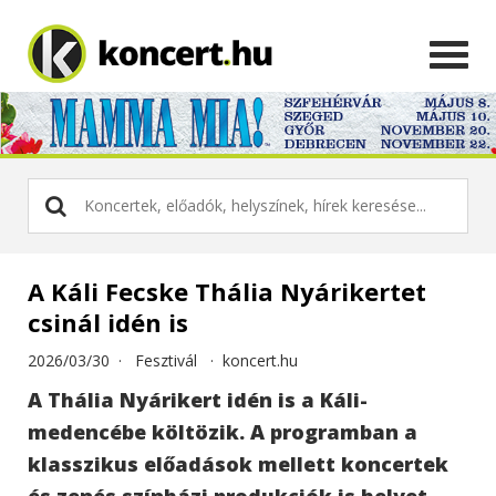
A Káli Fecske Thália Nyárikertet
csinál idén is
2026/03/30 ·
Fesztivál
·
koncert.hu
A Thália Nyárikert idén is a Káli-
medencébe költözik. A programban a
klasszikus előadások mellett koncertek
és zenés színházi produkciók is helyet