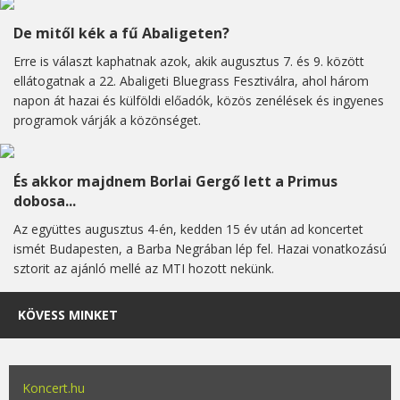
De mitől kék a fű Abaligeten?
Erre is választ kaphatnak azok, akik augusztus 7. és 9. között
ellátogatnak a 22. Abaligeti Bluegrass Fesztiválra, ahol három
napon át hazai és külföldi előadók, közös zenélések és ingyenes
programok várják a közönséget.
És akkor majdnem Borlai Gergő lett a Primus
dobosa...
Az együttes augusztus 4-én, kedden 15 év után ad koncertet
ismét Budapesten, a Barba Negrában lép fel. Hazai vonatkozású
sztorit az ajánló mellé az MTI hozott nekünk.
KÖVESS MINKET
Koncert.hu