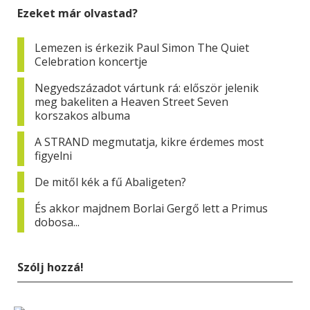
Ezeket már olvastad?
Lemezen is érkezik Paul Simon The Quiet
Celebration koncertje
Negyedszázadot vártunk rá: először jelenik
meg bakeliten a Heaven Street Seven
korszakos albuma
A STRAND megmutatja, kikre érdemes most
figyelni
De mitől kék a fű Abaligeten?
És akkor majdnem Borlai Gergő lett a Primus
dobosa...
Szólj hozzá!