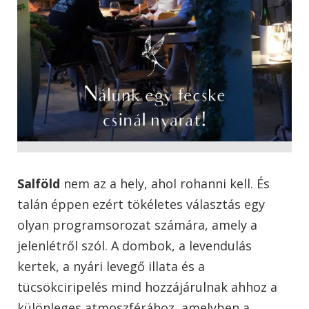
Salföld
nem az a hely, ahol rohanni kell. És
talán éppen ezért tökéletes választás egy
olyan programsorozat számára, amely a
jelenlétről szól. A dombok, a levendulás
kertek, a nyári levegő illata és a
tücsökciripelés mind hozzájárulnak ahhoz a
különleges atmoszférához, amelyben a