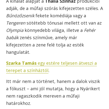
A kínálat alapját a
Thália Színház
produkciói
adják, de a műfaji szórás kifejezetten széles. A
Bűnözőzsenik
fekete komédiája vagy a
Tengeren
sötétebb tónusai mellett ott van az
Olympia
könnyedebb világa, illetve a
Fehér
babák
zenés színműve, amely már
kifejezetten a zene felé tolja az esték
hangulatát.
Szarka Tamás
egy estére teljesen átveszi a
terepet a színháztól
.
Itt már nem a történet, hanem a dalok viszik
a fókuszt – ami jól mutatja, hogy a Nyárikert
nem ragaszkodik mereven a műfaji
határokhoz.