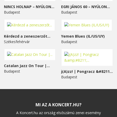
NINCS HOLNAP – NYÚLON...
EGRI JÁNOS 60 – NYÚLON...
Budapest
Budapest
Kérdezd a zeneszerzőt...
Yemen Blues (IL/US/UY)
Székesfehérvár
Budapest
Catalan Jazz On Tour |...
Budapest
j(A)zz! | Pongracz &#8211;...
Budapest
MI AZ A KONCERT.HU?
A Koncert.hu az ország elsőszámú zenei esemény