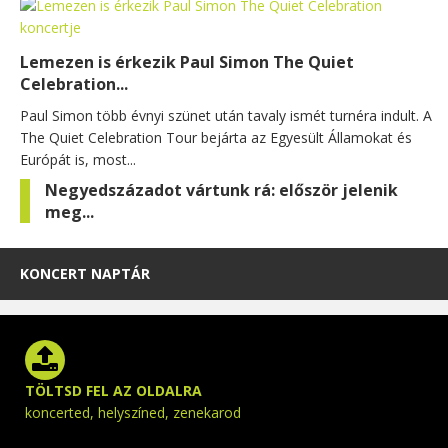
Lemezen is érkezik Paul Simon The Quiet
Celebration...
Paul Simon több évnyi szünet után tavaly ismét turnéra indult. A
The Quiet Celebration Tour bejárta az Egyesült Államokat és
Európát is, most...
Negyedszázadot vártunk rá: először jelenik
meg...
KONCERT NAPTÁR
TÖLTSD FEL AZ OLDALRA
koncerted, helyszíned, zenekarod