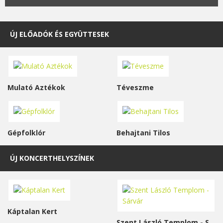
ÚJ ELŐADÓK ÉS EGYÜTTESEK
Mulató Aztékok
Téveszme
Gépfolklór
Behajtani Tilos
ÚJ KONCERTHELYSZÍNEK
Káptalan Kert
Szent László Templom - Sárvár