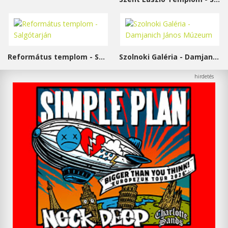
Református templom - Salgótarján
Szolnoki Galéria - Damjanich János Múzeum