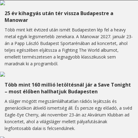
25 év kihagyás után tér vissza Budapestre a
Manowar
Több mint két évtized után ismét Budapesten lép fel a heavy
metal egyik legismertebb zenekara. A Manowar 2027. január 23-
án a Papp László Budapest Sportarénában ad koncertet, ahol
teljes egészében eljátssza a Fighting The World albumot,
emellett természetesen a legnagyobb klasszikusok sem
maradnak ki a programból.
Több mint 160 millió letöltésnál jár a Save Tonight
– most élőben hallhatjuk Budapesten
A sláger mögött megszámlálhatatlan rádiós lejátszás és
generációkon átívelő ismertség áll. És persze egy előadó, a svéd
Eagle-Eye Cherry, aki november 23-án az Akvárium Klubban ad
koncertet, ahol a világsláger mellett pályafutásának
legfontosabb dalai is felcsendülnek.