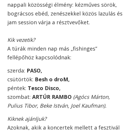
nappali közösségi élmény: kézműves sörök,
bográcsos ebéd, zenészekkel közös lazulás és
jam session várja a résztvevőket.
Kik vezetik?
A túrák minden nap más „fishinges”
fellépőhöz kapcsolódnak:
szerda:
PASO,
csütörtök:
Besh o droM,
péntek:
Tesco Disco,
szombat:
ARTÚR RAMBO
(Agócs Márton,
Pulius Tibor, Beke István, Joel Kaufman).
Kiknek ajánljuk?
Azoknak, akik a koncertek mellett a fesztivál