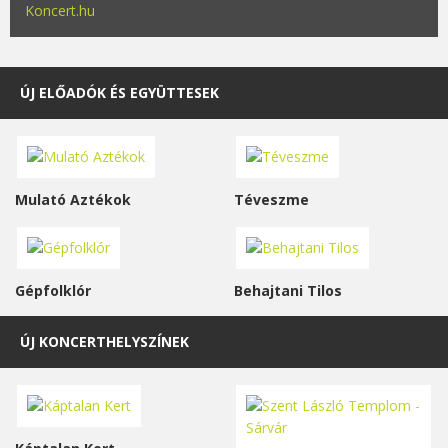
Koncert.hu
ÚJ ELŐADÓK ÉS EGYÜTTESEK
Mulató Aztékok
Téveszme
Gépfolklór
Behajtani Tilos
ÚJ KONCERTHELYSZÍNEK