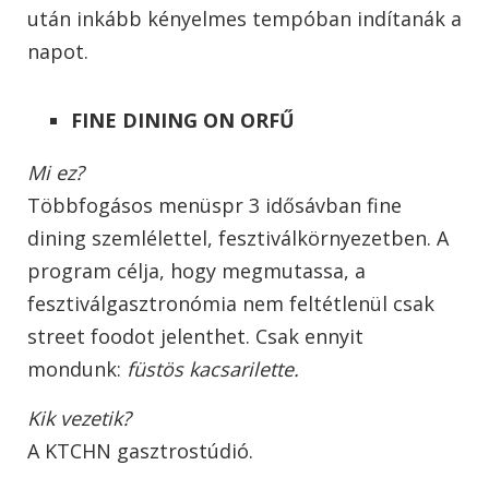
után inkább kényelmes tempóban indítanák a
napot.
FINE DINING ON ORFŰ
Mi ez?
Többfogásos menüspr 3 idősávban fine
dining szemlélettel, fesztiválkörnyezetben. A
program célja, hogy megmutassa, a
fesztiválgasztronómia nem feltétlenül csak
street foodot jelenthet. Csak ennyit
mondunk:
füstös kacsarilette.
Kik vezetik?
A KTCHN gasztrostúdió.