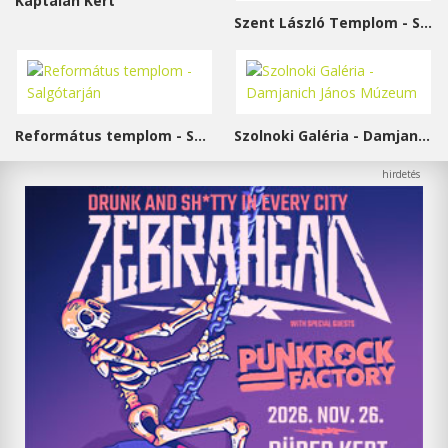
Káptalan Kert
Szent László Templom - Sárvár
Református templom - Salgótarján
Szolnoki Galéria - Damjanich János Múzeum