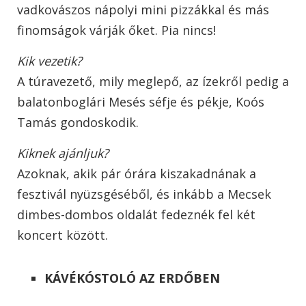
vadkovászos nápolyi mini pizzákkal és más
finomságok
várják őket. Pia nincs!
Kik vezetik?
A túravezető, mily meglepő, az ízekről pedig a
balatonboglári Mesés séfje és pékje, Koós
Tamás gondoskodik.
Kiknek ajánljuk?
Azoknak, akik pár órára kiszakadnának a
fesztivál nyüzsgéséből, és inkább a Mecsek
dimbes-dombos oldalát fedeznék fel két
koncert között.
KÁVÉKÓSTOLÓ AZ ERDŐBEN