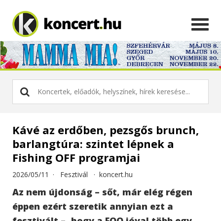
Kávé az erdőben, pezsgős brunch,
barlangtúra: szintet lépnek a
Fishing OFF programjai
2026/05/11 ·
Fesztivál
·
koncert.hu
Az nem újdonság – sőt, már elég régen
éppen ezért szeretik annyian ezt a
fesztivált –, hogy a FOO jóval több egy