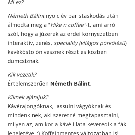
Mi ez?
Németh Bálint
nyolc év baristaskodás után
álmodta meg a "
Hike n coffee"
-t, ami arról
szól, hogy a júzerek az erdei környezetben
interaktív, zenés,
speciality (világos pörkölésű
)
kávékóstolón vesznek részt és közben
dumcsiznak.
Kik vezetik?
Értelemszerűen
Németh Bálint.
Kiknek ajánljuk?
Kávérajongóknak, lassulni vágyóknak és
mindenkinek, aki szeretné megtapasztalni,
milyen az, amikor a kávé illata keveredik a fák
leheletével :) Koffeinmentes változatban is!