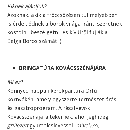
Kiknek ajánljuk?
Azoknak, akik a fröccsözésen túl mélyebben
is érdeklődnek a borok világa iránt, szeretnek
kóstolni, beszélgetni, és kívülről fújják a
Belga Boros számát :)
BRINGATÚRA KOVÁCSSZÉNÁJÁRA
Mi ez?
Könnyed nappali kerékpártúra Orfű
környékén, amely egyszerre természetjárás
és gasztroprogram. A résztvevők
Kovácsszénájára tekernek, ahol jéghideg
grillezett
gyümölcslevessel (
mivel???
),