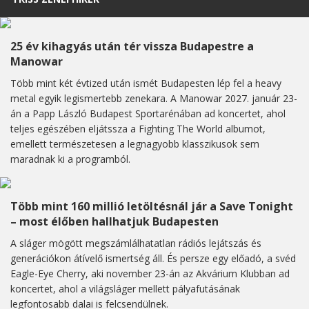
25 év kihagyás után tér vissza Budapestre a
Manowar
Több mint két évtized után ismét Budapesten lép fel a heavy
metal egyik legismertebb zenekara. A Manowar 2027. január 23-
án a Papp László Budapest Sportarénában ad koncertet, ahol
teljes egészében eljátssza a Fighting The World albumot,
emellett természetesen a legnagyobb klasszikusok sem
maradnak ki a programból.
Több mint 160 millió letöltésnál jár a Save Tonight
– most élőben hallhatjuk Budapesten
A sláger mögött megszámlálhatatlan rádiós lejátszás és
generációkon átívelő ismertség áll. És persze egy előadó, a svéd
Eagle-Eye Cherry, aki november 23-án az Akvárium Klubban ad
koncertet, ahol a világsláger mellett pályafutásának
legfontosabb dalai is felcsendülnek.