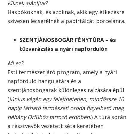
Kiknek ajánljuk?
Haspókoknak, és azoknak, akik egy étkezésre
szívesen lecserélnék a papírtálcát porcelánra.
SZENTJÁNOSBOGÁR FÉNYTÚRA – és
tűzvarázslás a nyári napfordulón
Mi ez?
Esti természetjáró program, amely a nyári
napforduló hangulatára és a
szentjánosbogarak különleges rajzására épül
(
június végén egy felejthetetlen, mindössze 10
napig látható természeti csoda figyelhető meg
néhány Orfűhöz tartozó erdőben.
) A túra során
a résztvevők vezetett séta keretében