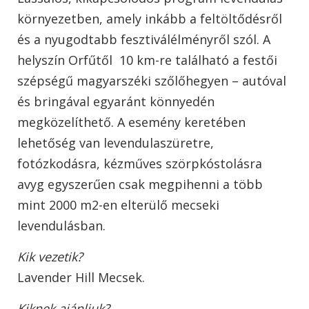
környezetben, amely inkább a feltöltődésről
és a nyugodtabb fesztiválélményről szól. A
helyszín Orfűtől 10 km-re található a festői
szépségű magyarszéki szőlőhegyen – autóval
és bringával egyaránt könnyedén
megközelíthető. A esemény keretében
lehetőség van levendulaszüretre,
fotózkodásra, kézműves szörpkóstolásra
avyg egyszerűen csak megpihenni a több
mint 2000 m2-en elterülő mecseki
levendulásban.
Kik vezetik?
Lavender Hill Mecsek.
Kiknek ajánljuk?