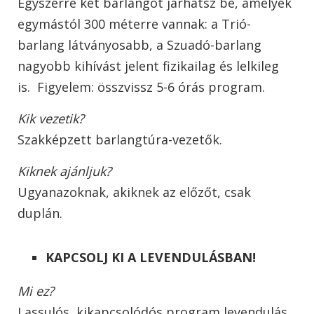
Egyszerre két barlangot járhatsz be, amelyek
egymástól 300 méterre vannak: a Trió-
barlang látványosabb, a Szuadó-barlang
nagyobb kihívást jelent fizikailag és lelkileg
is. Figyelem: összvissz 5-6 órás program.
Kik vezetik?
Szakképzett barlangtúra-vezetők.
Kiknek ajánljuk?
Ugyanazoknak, akiknek az előzőt, csak
duplán.
KAPCSOLJ KI A LEVENDULÁSBAN!
Mi ez?
Lassulós, kikapcsolódós program levendulás