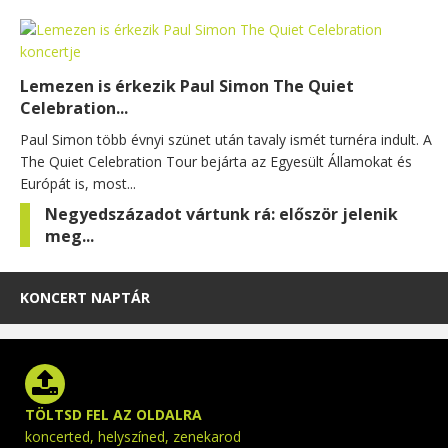
Lemezen is érkezik Paul Simon The Quiet
Celebration...
Paul Simon több évnyi szünet után tavaly ismét turnéra indult. A
The Quiet Celebration Tour bejárta az Egyesült Államokat és
Európát is, most...
Negyedszázadot vártunk rá: először jelenik
meg...
KONCERT NAPTÁR
TÖLTSD FEL AZ OLDALRA
koncerted, helyszíned, zenekarod