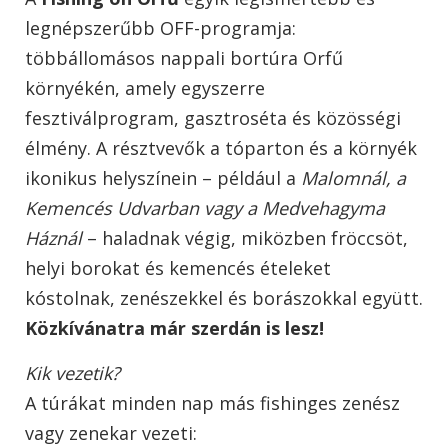
legnépszerűbb OFF-programja:
többállomásos nappali bortúra Orfű
környékén, amely egyszerre
fesztiválprogram, gasztroséta és közösségi
élmény. A résztvevők a tóparton és a környék
ikonikus helyszínein – például a
Malomnál, a
Kemencés Udvarban vagy a Medvehagyma
Háznál
– haladnak végig, miközben fröccsöt,
helyi borokat és kemencés ételeket
kóstolnak, zenészekkel és borászokkal együtt.
Közkívánatra már szerdán is lesz!
Kik vezetik?
A túrákat minden nap más fishinges zenész
vagy zenekar vezeti: