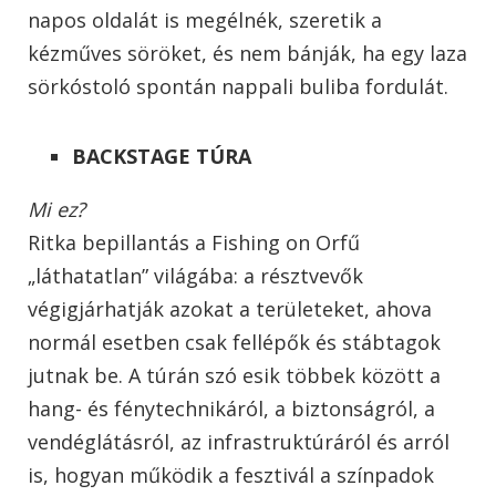
napos oldalát is megélnék, szeretik a
kézműves söröket, és nem bánják, ha egy laza
sörkóstoló spontán nappali buliba fordulát.
BACKSTAGE TÚRA
Mi ez?
Ritka bepillantás a Fishing on Orfű
„láthatatlan” világába: a résztvevők
végigjárhatják azokat a területeket, ahova
normál esetben csak fellépők és stábtagok
jutnak be. A túrán szó esik többek között a
hang- és fénytechnikáról, a biztonságról, a
vendéglátásról, az infrastruktúráról és arról
is, hogyan működik a fesztivál a színpadok