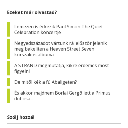
Ezeket már olvastad?
Lemezen is érkezik Paul Simon The Quiet
Celebration koncertje
Negyedszázadot vártunk rá: először jelenik
meg bakeliten a Heaven Street Seven
korszakos albuma
A STRAND megmutatja, kikre érdemes most
figyelni
De mitől kék a fű Abaligeten?
És akkor majdnem Borlai Gergő lett a Primus
dobosa...
Szólj hozzá!