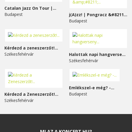
Catalan Jazz On Tour |...
Budapest
j(A)zz! | Pongracz &#8211;...
Budapest
Kérdezd a zeneszerzőt!...
Székesfehérvár
Halottak napi hangverseny...
Székesfehérvár
Emlékszel-e még? -...
Budapest
Kérdezd a Zeneszerzőt!...
Székesfehérvár
MI AZ A KONCERT.HU?