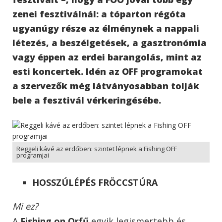
zenei fesztiválnál: a tóparton régóta
ugyanúgy része az élménynek a nappali
létezés, a beszélgetések, a gasztronómia
vagy éppen az erdei barangolás, mint az
esti koncertek. Idén az OFF programokat
a szervezők még látványosabban tolják
bele a fesztivál vérkeringésébe.
Reggeli kávé az erdőben: szintet lépnek a Fishing OFF
programjai
HOSSZÚLÉPÉS FRÖCCSTÚRA
Mi ez?
A
Fishing on Orfű
egyik legismertebb és