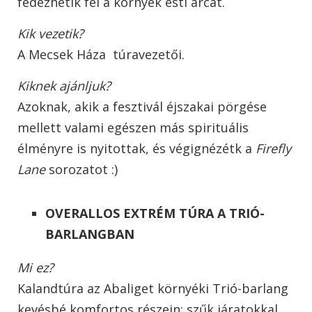
fedezhetik fel a környék esti arcát.
Kik vezetik?
A Mecsek Háza túravezetői.
Kiknek ajánljuk?
Azoknak, akik a fesztivál éjszakai pörgése
mellett valami egészen más spirituális
élményre is nyitottak, és végignézétk a
Firefly
Lane
sorozatot :)
OVERALLOS EXTRÉM TÚRA A TRIÓ-
BARLANGBAN
Mi ez?
Kalandtúra az Abaliget környéki Trió-barlang
kevésbé komfortos részein: szűk járatokkal,