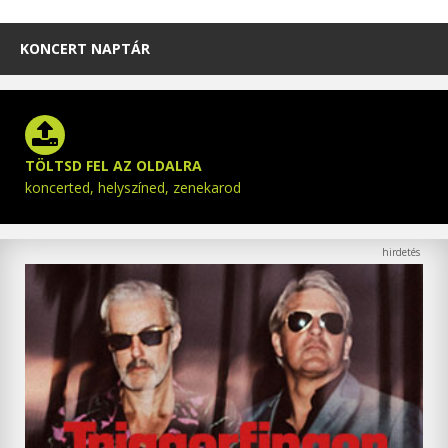
KONCERT NAPTÁR
TÖLTSD FEL AZ OLDALRA
koncerted, helyszíned, zenekarod