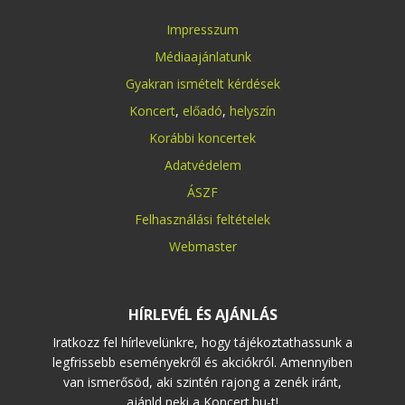
Impresszum
Médiaajánlatunk
Gyakran ismételt kérdések
Koncert
,
előadó
,
helyszín
Korábbi koncertek
Adatvédelem
ÁSZF
Felhasználási feltételek
Webmaster
HÍRLEVÉL ÉS AJÁNLÁS
Iratkozz fel hírlevelünkre, hogy tájékoztathassunk a
legfrissebb eseményekről és akciókról. Amennyiben
van ismerősöd, aki szintén rajong a zenék iránt,
ajánld neki a Koncert.hu-t!