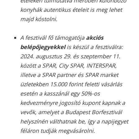
ételeken túlmutatva merőben különböző
konyhák autentikus ételeit is meg lehet
majd kóstolni.
A fesztivál fő támogatója
akciós
belépőjegyekkel
is készül a fesztiválra:
2024. augusztus 29. és szeptember 11.
között a SPAR, City SPAR, INTERSPAR,
illetve a SPAR partner és SPAR market
üzletekben 15.000 forint feletti vásárlás
esetén a kasszánál egy 50%-os
kedvezményre jogosító kupont kapnak a
vevők, amelyet a Budapest Borfesztivál
helyszínén válthatnak be, így a napijegyet
féláron tudják megvásárolni.