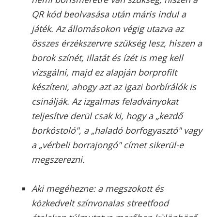
QR kód beolvasása után máris indul a
játék. Az állomásokon végig utazva az
összes érzékszervre szükség lesz, hiszen a
borok színét, illatát és ízét is meg kell
vizsgálni, majd ez alapján borprofilt
készíteni, ahogy azt az igazi borbírálók is
csinálják. Az izgalmas feladványokat
teljesítve derül csak ki, hogy a „kezdő
borkóstoló", a „haladó borfogyasztó" vagy
a „vérbeli borrajongó" címet sikerül-e
megszerezni.
Aki megéhezne: a megszokott és
közkedvelt színvonalas streetfood