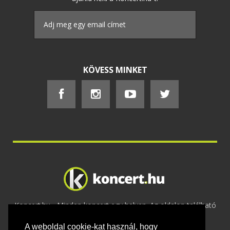
KÖVESS MINKET
Koncert.hu - Minden koncert egy helyen. Az oldalon található
tartalmakat szerzői jogok védik © 2002 -
A weboldal cookie-kat használ, hogy
2020
Adatvédelem
-
ÁSZF
-
Felhasználási