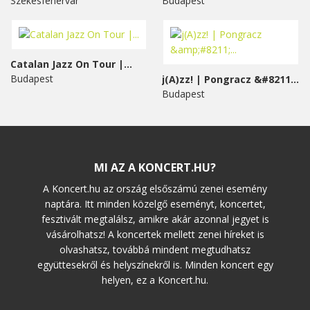
Székesfehérvár
Budapest
Catalan Jazz On Tour |...
Budapest
j(A)zz! | Pongracz &#8211;...
Budapest
MI AZ A KONCERT.HU?
A Koncert.hu az ország elsőszámú zenei esemény
naptára. Itt minden közelgő eseményt, koncertet,
fesztivált megtalálsz, amikre akár azonnal jegyet is
vásárolhatsz! A koncertek mellett zenei híreket is
olvashatsz, továbbá mindent megtudhatsz
együttesekről és helyszínekről is. Minden koncert egy
helyen, ez a Koncert.hu.