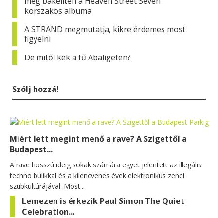
meg bakeliten a Heaven Street Seven
korszakos albuma
A STRAND megmutatja, kikre érdemes most
figyelni
De mitől kék a fű Abaligeten?
Szólj hozzá!
Miért lett megint menő a rave? A Szigettől a
Budapest...
A rave hosszú ideig sokak számára egyet jelentett az illegális
techno bulikkal és a kilencvenes évek elektronikus zenei
szubkultúrájával. Most...
Lemezen is érkezik Paul Simon The Quiet
Celebration...