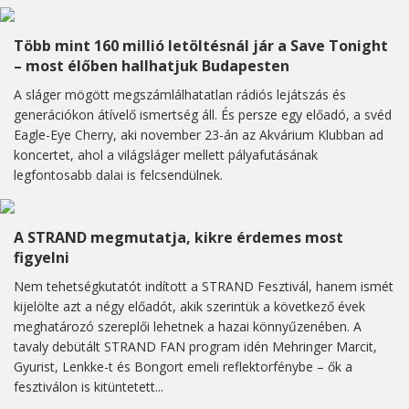
Több mint 160 millió letöltésnál jár a Save Tonight
– most élőben hallhatjuk Budapesten
A sláger mögött megszámlálhatatlan rádiós lejátszás és
generációkon átívelő ismertség áll. És persze egy előadó, a svéd
Eagle-Eye Cherry, aki november 23-án az Akvárium Klubban ad
koncertet, ahol a világsláger mellett pályafutásának
legfontosabb dalai is felcsendülnek.
A STRAND megmutatja, kikre érdemes most
figyelni
Nem tehetségkutatót indított a STRAND Fesztivál, hanem ismét
kijelölte azt a négy előadót, akik szerintük a következő évek
meghatározó szereplői lehetnek a hazai könnyűzenében. A
tavaly debütált STRAND FAN program idén Mehringer Marcit,
Gyurist, Lenkke-t és Bongort emeli reflektorfénybe – ők a
fesztiválon is kitüntetett...