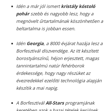
Idén a már jól ismert
kristály kóstoló
pohár
szebb és nagyobb lesz, hogy a
megnövelt űrtartalmának köszönhetően a
beltartalma is jobban essen.
Idén
Georgia
, a 8000 évjárat hazája lesz a
Borfesztivál díszvendége. Az itt készített
borostyánszínű, héjon erjesztett, magas
tannintartalmú natúr fehérborok
érdekessége, hogy nagy részüket az
évezredekkel ezelőtti technológia alapján
készítik a mai napig.
A Borfesztivál
All-Stars
programjának
keretében azok a hazai tételek kerülnek