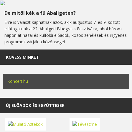
De mitől kék a fű Abaligeten?
Erre is választ kaphatnak azok, akik augusztus 7. és 9. között
ellátogatnak a 22. Abaligeti Bluegrass Fesztiválra, ahol három
napon át hazai és külföldi előadók, közös zenélések és ingyenes
programok várják a közönséget.
KÖVESS MINKET
Koncert.hu
ÚJ ELŐADÓK ÉS EGYÜTTESEK