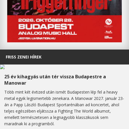
FRISS ZENEI HÍREK
25 év kihagyás után tér vissza Budapestre a
Manowar
Több mint két évtized után ismét Budapesten lép fel a heavy
metal egyik legismertebb zenekara. A Manowar 2027. január 23-
án a Papp László Budapest Sportarénában ad koncertet, ahol
teljes egészében eljátssza a Fighting The World albumot,
emellett természetesen a legnagyobb klasszikusok sem
maradnak ki a programból.