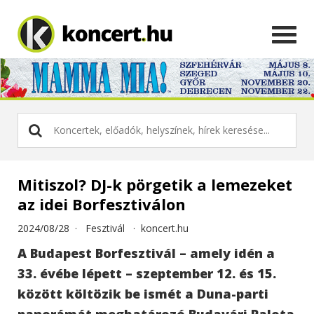
Mitiszol? DJ-k pörgetik a lemezeket
az idei Borfesztiválon
2024/08/28 ·
Fesztivál
·
koncert.hu
A Budapest Borfesztivál – amely idén a
33. évébe lépett – szeptember 12. és 15.
között költözik be ismét a Duna-parti
panorámát meghatározó Budavári Palota