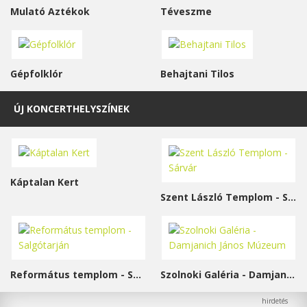
Mulató Aztékok
Téveszme
Gépfolklór
Behajtani Tilos
ÚJ KONCERTHELYSZÍNEK
Káptalan Kert
Szent László Templom - Sárvár
Református templom - Salgótarján
Szolnoki Galéria - Damjanich János Múzeum