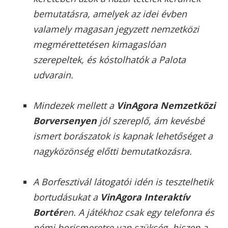
bemutatásra, amelyek az idei évben
valamely magasan jegyzett nemzetközi
megmérettetésen kimagaslóan
szerepeltek, és kóstolhatók a Palota
udvarain.
Mindezek mellett a
VinAgora Nemzetközi
Borversenyen
jól szereplő, ám kevésbé
ismert borászatok is kapnak lehetőséget a
nagyközönség előtti bemutatkozásra.
A Borfesztivál látogatói idén is tesztelhetik
bortudásukat a
VinAgora Interaktív
Bortér
en. A játékhoz csak egy telefonra és
némi borismeretre van szükség, hiszen a