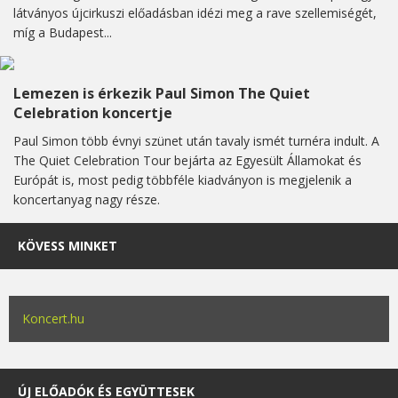
látványos újcirkuszi előadásban idézi meg a rave szellemiségét,
míg a Budapest...
Lemezen is érkezik Paul Simon The Quiet
Celebration koncertje
Paul Simon több évnyi szünet után tavaly ismét turnéra indult. A
The Quiet Celebration Tour bejárta az Egyesült Államokat és
Európát is, most pedig többféle kiadványon is megjelenik a
koncertanyag nagy része.
KÖVESS MINKET
Koncert.hu
ÚJ ELŐADÓK ÉS EGYÜTTESEK