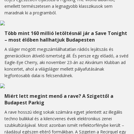
emellett természetesen a legnagyobb klasszikusok sem
maradnak ki a programból.
Több mint 160 millió letöltésnál jár a Save Tonight
– most élőben hallhatjuk Budapesten
A sláger mögött megszámlálhatatlan rádiós lejátszás és
generációkon átívelő ismertség áll. És persze egy előadó, a svéd
Eagle-Eye Cherry, aki november 23-án az Akvárium Klubban ad
koncertet, ahol a világsláger mellett pályafutásának
legfontosabb dalai is felcsendülnek.
Miért lett megint menő a rave? A Szigettől a
Budapest Parkig
A rave hosszú ideig sokak számára egyet jelentett az illegális
techno bulikkal és a kilencvenes évek elektronikus zenei
szubkultúrájával. Most azonban ismét reflektorfénybe került –
ráadásul egészen eltérő formákban. A Szigeten a Recirquel egy