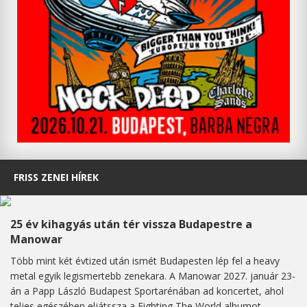
FRISS ZENEI HÍREK
25 év kihagyás után tér vissza Budapestre a
Manowar
Több mint két évtized után ismét Budapesten lép fel a heavy
metal egyik legismertebb zenekara. A Manowar 2027. január 23-
án a Papp László Budapest Sportarénában ad koncertet, ahol
teljes egészében eljátssza a Fighting The World albumot,