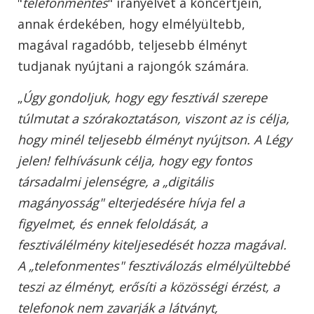
"
telefonmentes
" irányelvet a koncertjein,
annak érdekében, hogy elmélyültebb,
magával ragadóbb, teljesebb élményt
tudjanak nyújtani a rajongók számára.
„
Úgy gondoljuk, hogy egy fesztivál szerepe
túlmutat a szórakoztatáson, viszont az is célja,
hogy minél teljesebb élményt nyújtson. A Légy
jelen! felhívásunk célja, hogy egy fontos
társadalmi jelenségre, a „digitális
magányosság" elterjedésére hívja fel a
figyelmet, és ennek feloldását, a
fesztiválélmény kiteljesedését hozza magával.
A „telefonmentes" fesztiválozás elmélyültebbé
teszi az élményt, erősíti a közösségi érzést, a
telefonok nem zavarják a látványt,