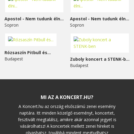
Apostol - Nem tudunk élni...
Apostol - Nem tudunk élni...
Sopron
Sopron
Rózsaszín Pitbull és...
Budapest
Zuboly koncert a STENK-ben
Budapest
MI AZ A KONCERT.HU?
A Koncert.hu az ország elsőszámú zenei esemény
naptára. Itt minden közelgő eseményt, koncertet,
fesztivált megtalálsz, amikre akár azonnal jegyet is
vásárolhatsz! A koncertek mellett zenei híreket is
olvashatsz, továbbá mindent megtudhatsz