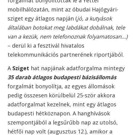
forgalmat bonyolítottak le a Yettel
mobilhálózatán, mint az óbudai Hajógyári-
sziget egy átlagos napján (
jó, a kutyások
általában botokat meg labdákat dobálnak, tele
van a kezük, nem telefonoznak folyamatosan...)
– derül ki a fesztivál hivatalos
telekommunikációs partnerének riportjából.
A
Sziget
hat napjának adatforgalma mintegy
35 darab átlagos budapesti bázisállomás
forgalmát bonyolítja, az egyes állomások
pedig összesen körülbelül 25-ször akkora
adatforgalmat kezelnek, mint egy átlagos
budapesti hétköznapon. A hanghívások
szempontjából a legsűrűbb nap az utolsó,
hétfői nap volt (augusztus 12.), amikor a