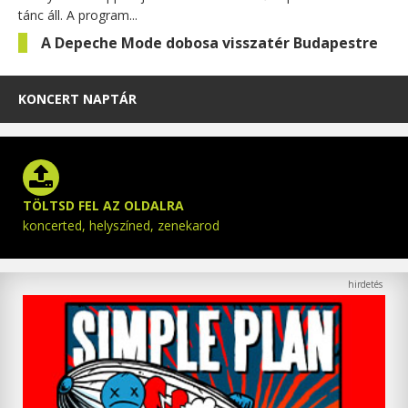
tánc áll. A program...
A Depeche Mode dobosa visszatér Budapestre
KONCERT NAPTÁR
TÖLTSD FEL AZ OLDALRA
koncerted, helyszíned, zenekarod