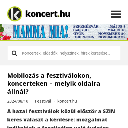
Mobilozás a fesztiválokon,
koncerteken – melyik oldalra
állnál?
2024/08/16 ·
Fesztivál
·
koncert.hu
A hazai fesztiválok közül először a SZIN
keres választ a kérdésre: mozgalmat
indítottak a fesztiválon való tudatos