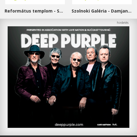
Református templom - Salgótarján
Szolnoki Galéria - Damjanich János Múzeum