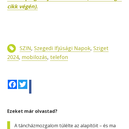
cikk végén).
SZIN
,
Szegedi Ifjúsági Napok
,
Sziget
2024
,
mobilozás
,
telefon
Facebook
Twitter
Ezeket már olvastad?
A táncházmozgalom túlélte az alapítóit – és ma