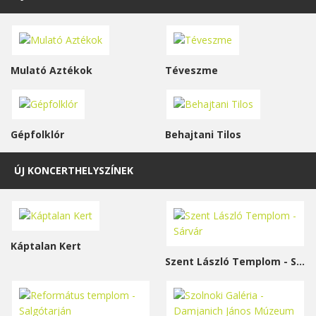
Mulató Aztékok
Téveszme
Gépfolklór
Behajtani Tilos
ÚJ KONCERTHELYSZÍNEK
Káptalan Kert
Szent László Templom - Sárvár