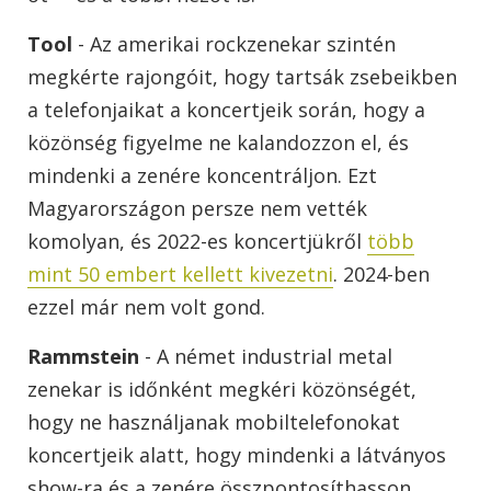
Tool
- Az amerikai rockzenekar szintén
megkérte rajongóit, hogy tartsák zsebeikben
a telefonjaikat a koncertjeik során, hogy a
közönség figyelme ne kalandozzon el, és
mindenki a zenére koncentráljon. Ezt
Magyarországon persze nem vették
komolyan, és 2022-es koncertjükről
több
mint 50 embert kellett kivezetni
. 2024-ben
ezzel már nem volt gond.
Rammstein
- A német industrial metal
zenekar is időnként megkéri közönségét,
hogy ne használjanak mobiltelefonokat
koncertjeik alatt, hogy mindenki a látványos
show-ra és a zenére összpontosíthasson.