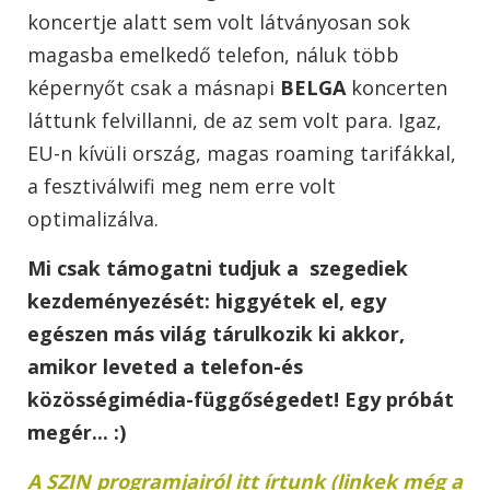
koncertje alatt sem volt látványosan sok
magasba emelkedő telefon, náluk több
képernyőt csak a másnapi
BELGA
koncerten
láttunk felvillanni, de az sem volt para. Igaz,
EU-n kívüli ország, magas roaming tarifákkal,
a fesztiválwifi meg nem erre volt
optimalizálva.
Mi csak támogatni tudjuk a szegediek
kezdeményezését: higgyétek el, egy
egészen más világ tárulkozik ki akkor,
amikor leveted a telefon-és
közösségimédia-függőségedet! Egy próbát
megér... :)
A SZIN programjairól itt írtunk (linkek még a