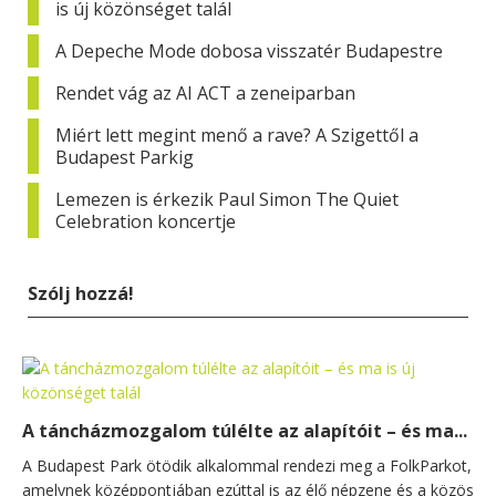
is új közönséget talál
A Depeche Mode dobosa visszatér Budapestre
Rendet vág az AI ACT a zeneiparban
Miért lett megint menő a rave? A Szigettől a
Budapest Parkig
Lemezen is érkezik Paul Simon The Quiet
Celebration koncertje
Szólj hozzá!
A táncházmozgalom túlélte az alapítóit – és ma...
A Budapest Park ötödik alkalommal rendezi meg a FolkParkot,
amelynek középpontjában ezúttal is az élő népzene és a közös