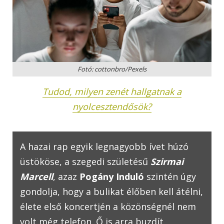
Fotó: cottonbro/Pexels
Tudod, milyen zenét hallgatnak a
nyolcesztendősök?
A hazai rap egyik legnagyobb ívet húzó
üstököse, a szegedi születésű
Szirmai
Marcell
, azaz
Pogány Induló
szintén úgy
gondolja, hogy a bulikat élőben kell átélni,
élete első koncertjén a közönségnél nem
volt még telefon. Ő is arra buzdít