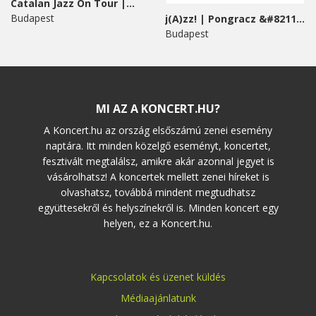
Catalan Jazz On Tour |...
Budapest
j(A)zz! | Pongracz &#8211;...
Budapest
MI AZ A KONCERT.HU?
A Koncert.hu az ország elsőszámú zenei esemény
naptára. Itt minden közelgő eseményt, koncertet,
fesztivált megtalálsz, amikre akár azonnal jegyet is
vásárolhatsz! A koncertek mellett zenei híreket is
olvashatsz, továbbá mindent megtudhatsz
együttesekről és helyszínekről is. Minden koncert egy
helyen, ez a Koncert.hu.
Kapcsolatok és üzenet küldés
Médiaajánlatunk