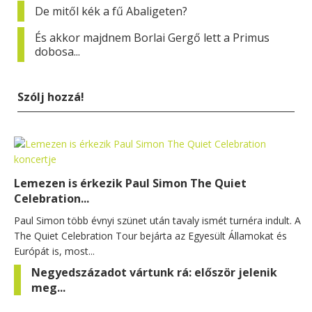
De mitől kék a fű Abaligeten?
És akkor majdnem Borlai Gergő lett a Primus
dobosa...
Szólj hozzá!
Lemezen is érkezik Paul Simon The Quiet
Celebration...
Paul Simon több évnyi szünet után tavaly ismét turnéra indult. A
The Quiet Celebration Tour bejárta az Egyesült Államokat és
Európát is, most...
Negyedszázadot vártunk rá: először jelenik
meg...