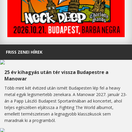
FRISS ZENEI HÍREK
25 év kihagyás után tér vissza Budapestre a
Manowar
Több mint két évtized után ismét Budapesten lép fel a heavy
metal egyik legismertebb zenekara. A Manowar 2027. január 23-
án a Papp László Budapest Sportarénában ad koncertet, ahol
teljes egészében eljátssza a Fighting The World albumot,
emellett természetesen a legnagyobb klasszikusok sem
maradnak ki a programból.