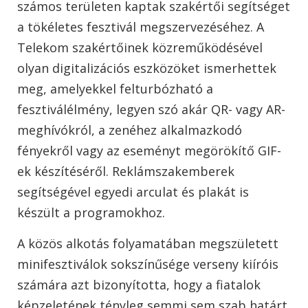
számos területen kaptak szakértői segítséget
a tökéletes fesztivál megszervezéséhez. A
Telekom szakértőinek közreműködésével
olyan digitalizációs eszközöket ismerhettek
meg, amelyekkel felturbózható a
fesztiválélmény, legyen szó akár QR- vagy AR-
meghívókról, a zenéhez alkalmazkodó
fényekről vagy az eseményt megörökítő GIF-
ek készítéséről. Reklámszakemberek
segítségével egyedi arculat és plakát is
készült a programokhoz.
A közös alkotás folyamatában megszületett
minifesztiválok sokszínűsége verseny kiíróis
számára azt bizonyította, hogy a fiatalok
képzeletének tényleg semmi sem szab határt,