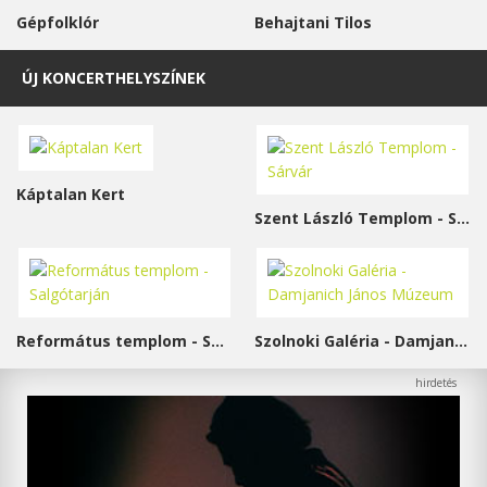
Gépfolklór
Behajtani Tilos
ÚJ KONCERTHELYSZÍNEK
Káptalan Kert
Szent László Templom - Sárvár
Református templom - Salgótarján
Szolnoki Galéria - Damjanich János Múzeum