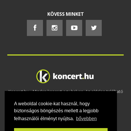
KÖVESS MINKET
Koncert.hu - Minden koncert egy helyen. Az oldalon található
tartalmakat szerzői jogok védik © 2002 -
A weboldal cookie-kat használ, hogy
2020
Adatvédelem
-
ÁSZF
-
Felhasználási
feltételek
-
Webmaster
-
Kapcsolat és üzenet küldés
biztonságos böngészés mellett a legjobb
felhasználói élményt nyújtsa.
bővebben