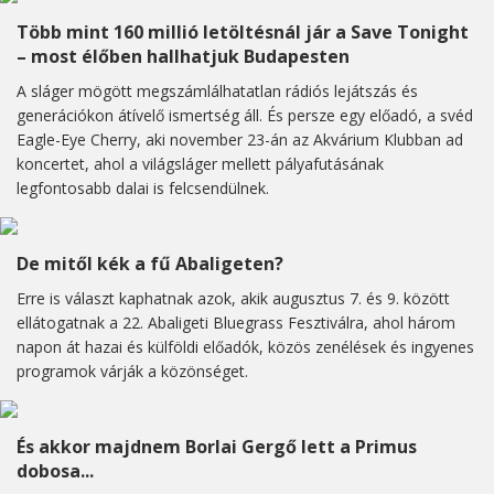
Több mint 160 millió letöltésnál jár a Save Tonight
– most élőben hallhatjuk Budapesten
A sláger mögött megszámlálhatatlan rádiós lejátszás és
generációkon átívelő ismertség áll. És persze egy előadó, a svéd
Eagle-Eye Cherry, aki november 23-án az Akvárium Klubban ad
koncertet, ahol a világsláger mellett pályafutásának
legfontosabb dalai is felcsendülnek.
De mitől kék a fű Abaligeten?
Erre is választ kaphatnak azok, akik augusztus 7. és 9. között
ellátogatnak a 22. Abaligeti Bluegrass Fesztiválra, ahol három
napon át hazai és külföldi előadók, közös zenélések és ingyenes
programok várják a közönséget.
És akkor majdnem Borlai Gergő lett a Primus
dobosa...