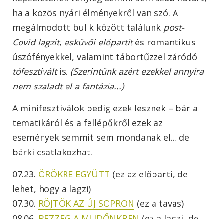
ha a közös nyári élményekről van szó. A
megálmodott bulik között találunk
post-
Covid lagzit
,
esküvői előpartit
és romantikus
úszófényekkel, valamint tábortűzzel záródó
tófesztivált
is.
(Szerintünk azért ezekkel annyira
nem szaladt el a fantázia...)
A minifesztiválok pedig ezek lesznek – bár a
tematikáról és a fellépőkről ezek az
események semmit sem mondanak el... de
bárki csatlakozhat.
07.23.
ÖRÖKRE EGYÜTT
(ez az előparti, de
lehet, hogy a lagzi)
07.30.
RÖJTÖK AZ ÚJ SOPRON
(ez a tavas)
08.06.
BEZZEG A MI IDŐNKBEN
(ez a lagzi, de