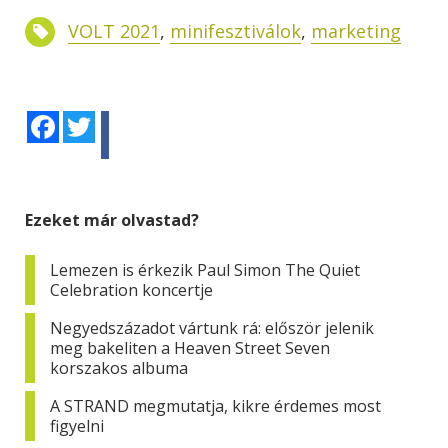
VOLT 2021
,
minifesztiválok
,
marketing
Facebook
Twitter
Ezeket már olvastad?
Lemezen is érkezik Paul Simon The Quiet
Celebration koncertje
Negyedszázadot vártunk rá: először jelenik
meg bakeliten a Heaven Street Seven
korszakos albuma
A STRAND megmutatja, kikre érdemes most
figyelni