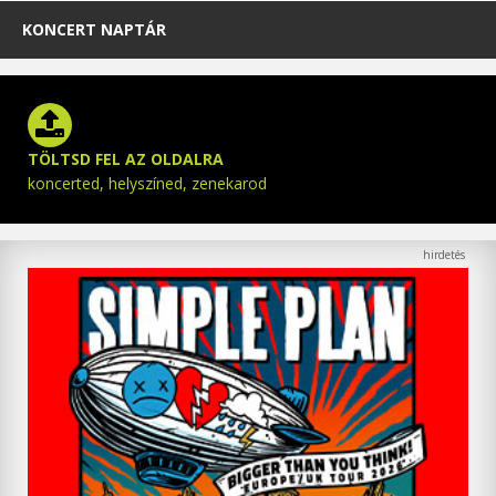
KONCERT NAPTÁR
TÖLTSD FEL AZ OLDALRA
koncerted, helyszíned, zenekarod