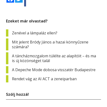
Ezeket már olvastad?
Zenével a lámpaláz ellen?
Mit jelent Bródy János a hazai könnyűzene
számára?
A táncházmozgalom túlélte az alapítóit – és ma
is új közönséget talál
A Depeche Mode dobosa visszatér Budapestre
Rendet vág az AI ACT a zeneiparban
Szólj hozzá!