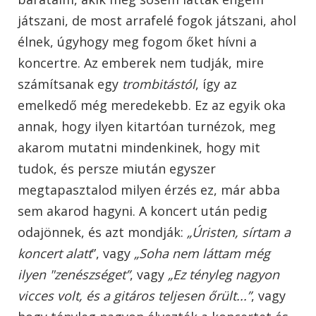
játszani, de most arrafelé fogok játszani, ahol
élnek, úgyhogy meg fogom őket hívni a
koncertre. Az emberek nem tudják, mire
számítsanak egy
trombitástól
, így az
emelkedő még meredekebb. Ez az egyik oka
annak, hogy ilyen kitartóan turnézok, meg
akarom mutatni mindenkinek, hogy mit
tudok, és persze miután egyszer
megtapasztalod milyen érzés ez, már abba
sem akarod hagyni. A koncert után pedig
odajönnek, és azt mondják:
„Úristen, sírtam a
koncert alatt
”, vagy
„Soha nem láttam még
ilyen "zenészséget”
, vagy
„Ez tényleg nagyon
vicces volt, és a gitáros teljesen őrült...”
, vagy