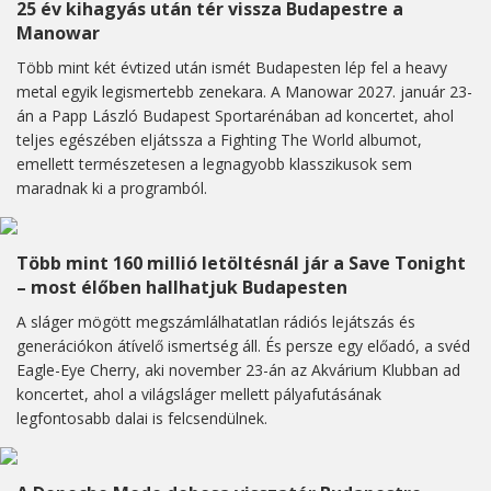
25 év kihagyás után tér vissza Budapestre a
Manowar
Több mint két évtized után ismét Budapesten lép fel a heavy
metal egyik legismertebb zenekara. A Manowar 2027. január 23-
án a Papp László Budapest Sportarénában ad koncertet, ahol
teljes egészében eljátssza a Fighting The World albumot,
emellett természetesen a legnagyobb klasszikusok sem
maradnak ki a programból.
Több mint 160 millió letöltésnál jár a Save Tonight
– most élőben hallhatjuk Budapesten
A sláger mögött megszámlálhatatlan rádiós lejátszás és
generációkon átívelő ismertség áll. És persze egy előadó, a svéd
Eagle-Eye Cherry, aki november 23-án az Akvárium Klubban ad
koncertet, ahol a világsláger mellett pályafutásának
legfontosabb dalai is felcsendülnek.