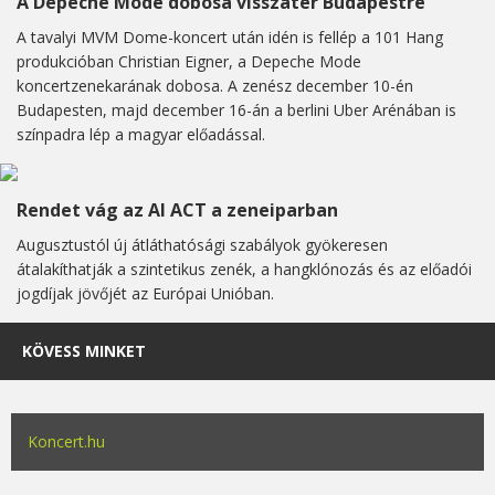
A Depeche Mode dobosa visszatér Budapestre
A tavalyi MVM Dome-koncert után idén is fellép a 101 Hang
produkcióban Christian Eigner, a Depeche Mode
koncertzenekarának dobosa. A zenész december 10-én
Budapesten, majd december 16-án a berlini Uber Arénában is
színpadra lép a magyar előadással.
Rendet vág az AI ACT a zeneiparban
Augusztustól új átláthatósági szabályok gyökeresen
átalakíthatják a szintetikus zenék, a hangklónozás és az előadói
jogdíjak jövőjét az Európai Unióban.
KÖVESS MINKET
Koncert.hu