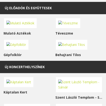
ÚJ ELŐADÓK ÉS EGYÜTTESEK
Mulató Aztékok
Téveszme
Gépfolklór
Behajtani Tilos
ÚJ KONCERTHELYSZÍNEK
Káptalan Kert
Szent László Templom - Sárvár