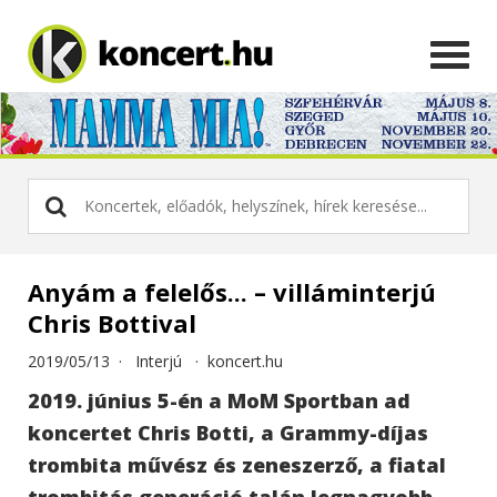
Anyám a felelős... – villáminterjú
Chris Bottival
2019/05/13 ·
Interjú
·
koncert.hu
2019. június 5-én a MoM Sportban ad
koncertet Chris Botti, a Grammy-díjas
trombita művész és zeneszerző, a fiatal
trombitás generáció talán legnagyobb