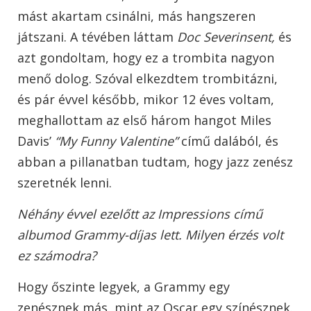
mást akartam csinálni, más hangszeren
játszani. A tévében láttam
Doc Severinsent,
és
azt gondoltam, hogy ez a trombita nagyon
menő dolog. Szóval elkezdtem trombitázni,
és pár évvel később, mikor 12 éves voltam,
meghallottam az első három hangot Miles
Davis’
“My Funny Valentine”
című dalából, és
abban a pillanatban tudtam, hogy jazz zenész
szeretnék lenni.
Néhány évvel ezelőtt az Impressions című
albumod Grammy-díjas lett. Milyen érzés volt
ez számodra?
Hogy őszinte legyek, a Grammy egy
zenésznek más, mint az Oscar egy színésznek.