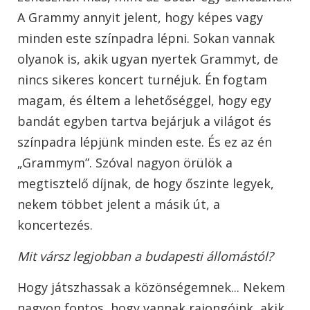
A Grammy annyit jelent, hogy képes vagy
minden este színpadra lépni. Sokan vannak
olyanok is, akik ugyan nyertek Grammyt, de
nincs sikeres koncert turnéjuk. Én fogtam
magam, és éltem a lehetőséggel, hogy egy
bandát egyben tartva bejárjuk a világot és
színpadra lépjünk minden este. És ez az én
„Grammym”. Szóval nagyon örülök a
megtisztelő díjnak, de hogy őszinte legyek,
nekem többet jelent a másik út, a
koncertezés.
Mit vársz legjobban a budapesti állomástól?
Hogy játszhassak a közönségemnek... Nekem
nagyon fontos, hogy vannak rajongóink, akik