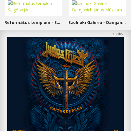
Református templom - Salgótarján
Szolnoki Galéria - Damjanich János Múzeum