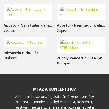
Apostol - Nem tudunk élni...
Apostol - Nem tudunk élni...
Sopron
Sopron
Rózsaszín Pitbull és...
Budapest
Zuboly koncert a STENK-ben
Budapest
MI AZ A KONCERT.HU?
A Koncert.hu az ország elsőszámú zenei esemény
naptára. Itt minden közelgő eseményt, koncertet,
fesztivált megtalálsz, amikre akár azonnal jegyet is