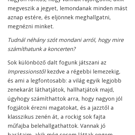
megveszik a jegyet, lemondanak minden mást
aznap estére, és eljönnek meghallgatni,
megnézni minket.
Tudnál néhány szót mondani arról, hogy mire
számíthatunk a koncerten?
Sok különböző dalt fogunk játszani az
Impressionstől
kezdve a régebbi lemezekig,
és ami a legfontosabb: a világ egyik legjobb
zenekarát láthatjátok, hallhatjátok majd,
úgyhogy számíthattok arra, hogy nagyon jól
fogjátok érezni magatokat, és a jazztől a
klasszikus zenén át, a rockig sok fajta
műfajba belehallgathattok. Vannak jó
barátaim, akik még sosem láttak engem