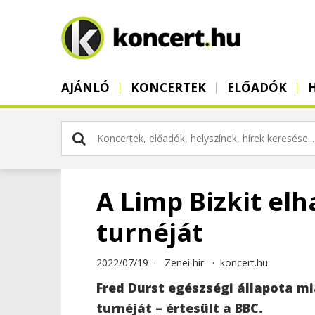
AJÁNLÓ
KONCERTEK
ELŐADÓK
A Limp Bizkit elh
turnéját
2022/07/19 ·
Zenei hír
·
koncert.hu
Fred Durst egészségi állapota mi
turnéját – értesült a BBC.