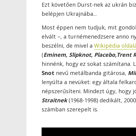
Ezt követően Durst-nek az ukrán biz
belépjen Ukrajnába...
Most éppen nem tudjuk, mit gondol 
elvált –, a turnémenedzsere anno n
beszélni, de mivel a
Wikipédia olda
(
Eminem, Slipknot,
Placebo,
Trent 
hinnénk, hogy ez sokat számítana. 
Snot
nevű metálbanda gitárosa,
Mi
lenyúlta a nevüket: egy általa felka
népszerűsíteni. Mindezt úgy, hogy j
Straitnek
(1968-1998) dedikált, 20
számban szerepelt is.