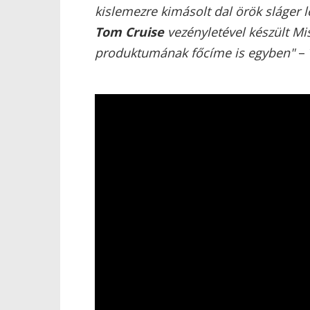
kislemezre kimásolt dal örök sláger 
Tom Cruise
vezényletével készült Mi
produktumának főcíme is egyben"
– 