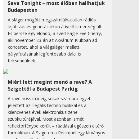
Save Tonight – most élőben hallhatjuk
Budapesten
A sláger mögött megszámlálhatatlan rádiós
lejátszás és generációkon átívelő ismertség áll.
És persze egy előadó, a svéd Eagle-Eye Cherry,
aki november 23-án az Akvárium Klubban ad
koncertet, ahol a világsláger mellett
pályafutásának legfontosabb dalai is
felcsendülnek.
Miért lett megint menő a rave? A
Szigettől a Budapest Parkig
A rave hosszú ideig sokak számára egyet
jelentett az illegális techno bulikkal és a
kilencvenes évek elektronikus zenei
szubkultúrájával. Most azonban ismét
reflektorfénybe került – ráadásul egészen eltérő
formákban. A Szigeten a Recirquel egy látványos