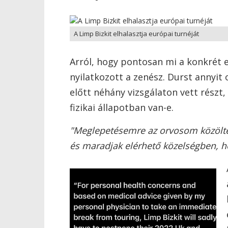
A Limp Bizkit elhalasztja európai turnéját
Arról, hogy pontosan mi a konkrét
nyilatkozott a zenész. Durst annyit
előtt néhány vizsgálaton vett részt
fizikai állapotban van-e.
"Meglepetésemre az orvosom közölte
és maradjak elérhető közelségben, h