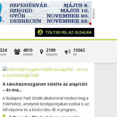
TÖLTSD FEL AZ OLDALRA
324
4810
2189
15062
cert
előadó
helyszín
hír
A táncházmozgalom túlélte az alapítóit
– és ma...
A Budapest Park ötödik alkalommal rendezi meg a
FolkParkot, amelynek középpontjában ezúttal is az
élő népzene és a közös tánc áll. A program...