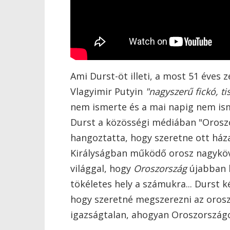
Ami Durst-öt illeti, a most 51 éves
Vlagyimir Putyin
"nagyszerű fickó, tis
nem ismerte és a mai napig nem ism
Durst a közösségi médiában "Oroszo
hangoztatta, hogy szeretne ott házat
Királyságban működő orosz nagyköv
világgal, hogy
Oroszország
újabban h
tökéletes hely a számukra... Durst 
hogy szeretné megszerezni az orosz 
igazságtalan, ahogyan Oroszországo