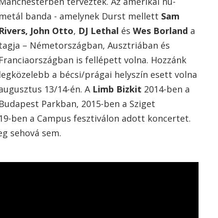
Manchesterben terveztek. Az amerikai nu-
metál banda - amelynek Durst mellett
Sam
Rivers, John Otto
,
DJ Lethal
és
Wes Borland
a
tagja – Németországban, Ausztriában és
Franciaországban is fellépett volna. Hozzánk
legközelebb a bécsi/prágai helyszín esett volna
augusztus 13/14-én. A
Limb Bizkit
2014-ben a
Budapest Parkban, 2015-ben a Sziget
019-ben a Campus fesztiválon adott koncertet.
eg sehová sem.