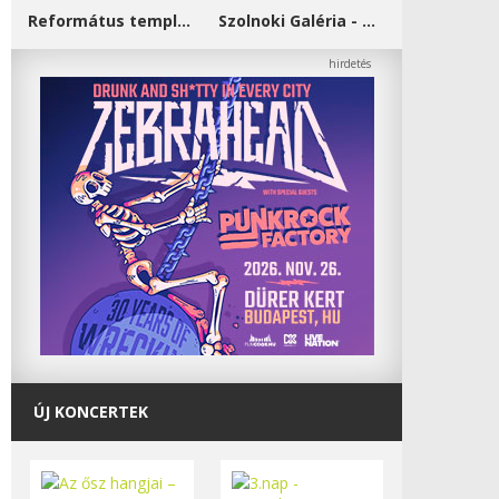
Református templom - Salgótarján
Szolnoki Galéria - Damjanich János Múzeum
ÚJ KONCERTEK