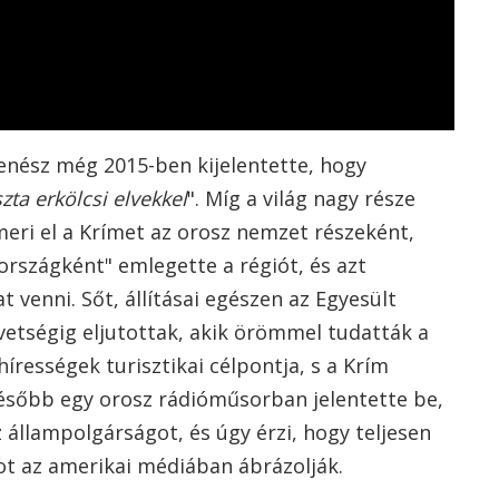
 zenész még 2015-ben kijelentette, hogy
zta erkölcsi elvekkel
". Míg a világ nagy része
eri el a Krímet az orosz nemzet részeként,
rszágként" emlegette a régiót, és azt
 venni. Sőt, állításai egészen az Egyesült
etségig eljutottak, akik örömmel tudatták a
írességek turisztikai célpontja, s a Krím
később egy orosz rádióműsorban jelentette be,
állampolgárságot, és úgy érzi, hogy teljesen
t az amerikai médiában ábrázolják.