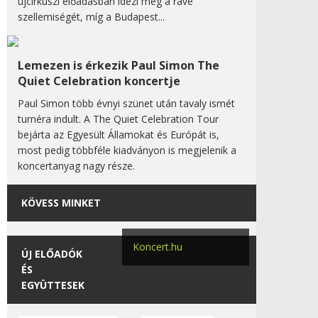
újcirkuszi előadásban idézi meg a rave
szellemiségét, míg a Budapest...
Lemezen is érkezik Paul Simon The
Quiet Celebration koncertje
Paul Simon több évnyi szünet után tavaly ismét
turnéra indult. A The Quiet Celebration Tour
bejárta az Egyesült Államokat és Európát is,
most pedig többféle kiadványon is megjelenik a
koncertanyag nagy része.
KÖVESS MINKET
Koncert.hu
ÚJ ELŐADÓK
ÉS
EGYÜTTESEK