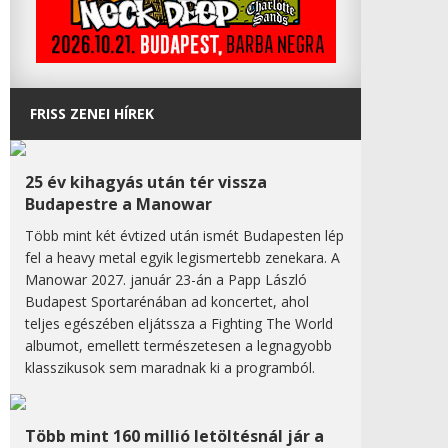
FRISS ZENEI HÍREK
25 év kihagyás után tér vissza
Budapestre a Manowar
Több mint két évtized után ismét Budapesten lép
fel a heavy metal egyik legismertebb zenekara. A
Manowar 2027. január 23-án a Papp László
Budapest Sportarénában ad koncertet, ahol
teljes egészében eljátssza a Fighting The World
albumot, emellett természetesen a legnagyobb
klasszikusok sem maradnak ki a programból.
Több mint 160 millió letöltésnál jár a