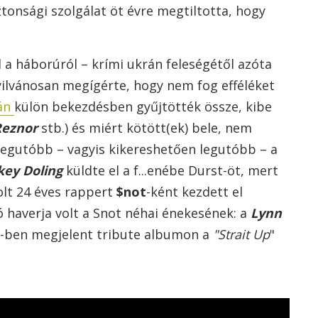
tonsági szolgálat öt évre megtiltotta, hogy
a háborúról – krími ukrán feleségétől azóta
yilvánosan megígérte, hogy nem fog efféléket
lán
külön bekezdésben gyűjtötték össze, kibe
Reznor
stb.) és miért kötött(ek) bele, nem
Legutóbb – vagyis kikereshetően legutóbb – a
key Doling
küldte el a f...enébe Durst-öt, mert
rolt 24 éves rappert
$not
-ként kezdett el
ó haverja volt a Snot néhai énekesének: a
Lynn
00-ben megjelent tribute albumon a
"Strait Up
"