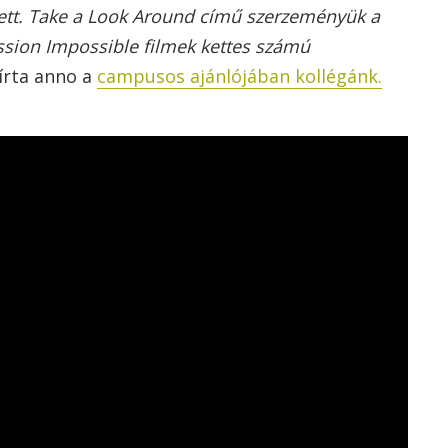
lett. Take a Look Around című szerzeményük a
ssion Impossible filmek kettes számú
írta anno a
campusos ajánlójában kollégánk.