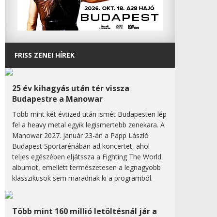
FRISS ZENEI HÍREK
25 év kihagyás után tér vissza
Budapestre a Manowar
Több mint két évtized után ismét Budapesten lép
fel a heavy metal egyik legismertebb zenekara. A
Manowar 2027. január 23-án a Papp László
Budapest Sportarénában ad koncertet, ahol
teljes egészében eljátssza a Fighting The World
albumot, emellett természetesen a legnagyobb
klasszikusok sem maradnak ki a programból.
Több mint 160 millió letöltésnál jár a