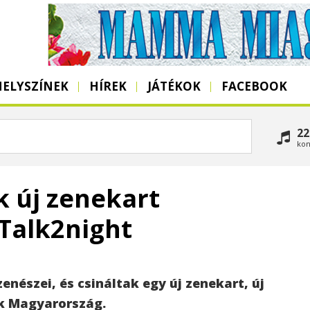
HELYSZÍNEK
HÍREK
JÁTÉKOK
FACEBOOK
22
kon
k új zenekart
a Talk2night
enészei, és csináltak egy új zenekart, új
ek Magyarország.