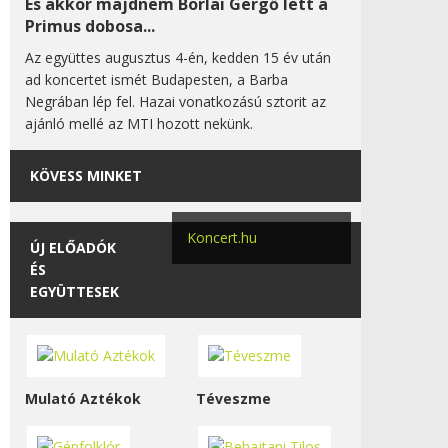
És akkor majdnem Borlai Gergő lett a
Primus dobosa...
Az együttes augusztus 4-én, kedden 15 év után
ad koncertet ismét Budapesten, a Barba
Negrában lép fel. Hazai vonatkozású sztorit az
ajánló mellé az MTI hozott nekünk.
KÖVESS MINKET
Koncert.hu
ÚJ ELŐADÓK
ÉS
EGYÜTTESEK
Mulató Aztékok
Téveszme