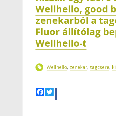
Wellhello, good 
zenekarból a ta
Fluor állítólag b
Wellhello-t
Wellhello
,
zenekar
,
tagcsere
,
k
Facebook
Twitter