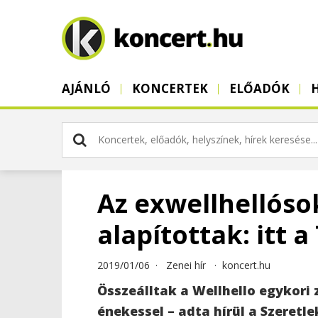
AJÁNLÓ
KONCERTEK
ELŐADÓK
Az exwellhellóso
alapítottak: itt 
2019/01/06 ·
Zenei hír
·
koncert.hu
Összeálltak a Wellhello egykori z
énekessel – adta hírül a Szeretl