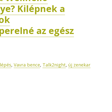
bye? Kilépnek a
gok
eperelné az egész
ilépés
,
Vavra bence
,
Talk2night
,
új zenekar