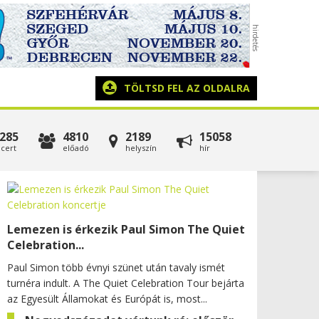
TÖLTSD FEL AZ OLDALRA
285
4810
2189
15058
cert
előadó
helyszín
hír
Lemezen is érkezik Paul Simon The Quiet
Celebration...
Paul Simon több évnyi szünet után tavaly ismét
turnéra indult. A The Quiet Celebration Tour bejárta
az Egyesült Államokat és Európát is, most...