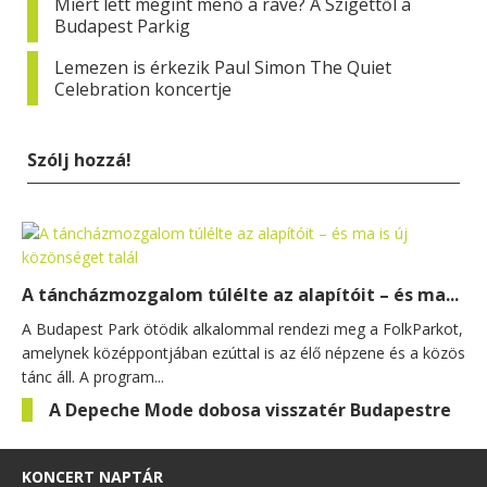
Miért lett megint menő a rave? A Szigettől a
Budapest Parkig
Lemezen is érkezik Paul Simon The Quiet
Celebration koncertje
Szólj hozzá!
A táncházmozgalom túlélte az alapítóit – és ma...
A Budapest Park ötödik alkalommal rendezi meg a FolkParkot,
amelynek középpontjában ezúttal is az élő népzene és a közös
tánc áll. A program...
A Depeche Mode dobosa visszatér Budapestre
KONCERT NAPTÁR