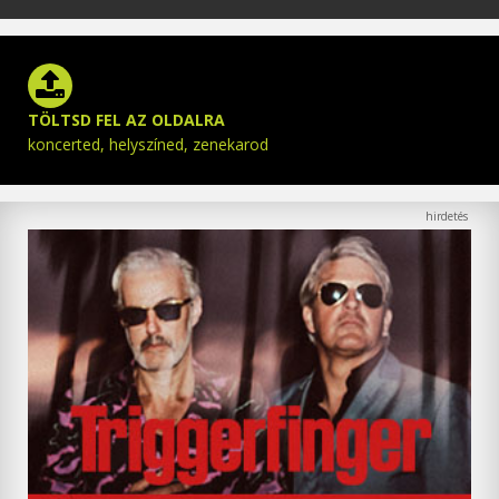
TÖLTSD FEL AZ OLDALRA
koncerted, helyszíned, zenekarod