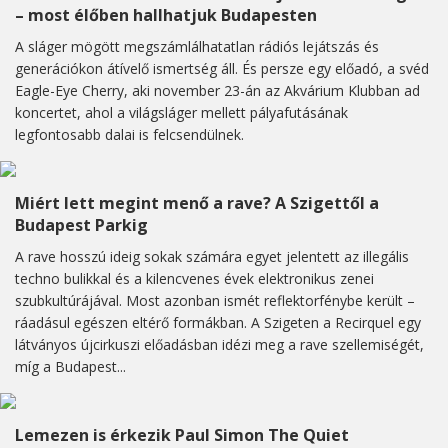
– most élőben hallhatjuk Budapesten
A sláger mögött megszámlálhatatlan rádiós lejátszás és
generációkon átívelő ismertség áll. És persze egy előadó, a svéd
Eagle-Eye Cherry, aki november 23-án az Akvárium Klubban ad
koncertet, ahol a világsláger mellett pályafutásának
legfontosabb dalai is felcsendülnek.
Miért lett megint menő a rave? A Szigettől a
Budapest Parkig
A rave hosszú ideig sokak számára egyet jelentett az illegális
techno bulikkal és a kilencvenes évek elektronikus zenei
szubkultúrájával. Most azonban ismét reflektorfénybe került –
ráadásul egészen eltérő formákban. A Szigeten a Recirquel egy
látványos újcirkuszi előadásban idézi meg a rave szellemiségét,
míg a Budapest...
Lemezen is érkezik Paul Simon The Quiet