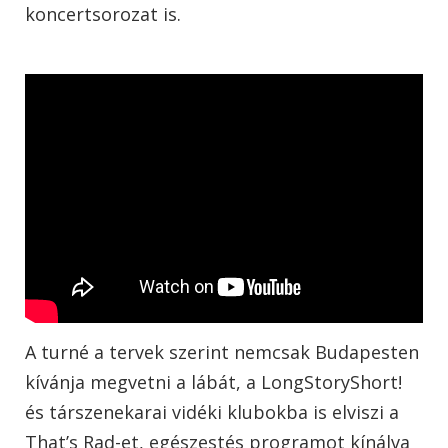
koncertsorozat is.
A turné a tervek szerint nemcsak Budapesten
kívánja megvetni a lábát, a LongStoryShort!
és társzenekarai vidéki klubokba is elviszi a
That’s Rad-et, egészestés programot kínálva