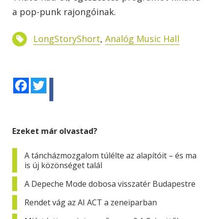
a pop-punk rajongóinak.
LongStoryShort
,
Analóg Music Hall
Facebook
Twitter
Ezeket már olvastad?
A táncházmozgalom túlélte az alapítóit – és ma
is új közönséget talál
A Depeche Mode dobosa visszatér Budapestre
Rendet vág az AI ACT a zeneiparban