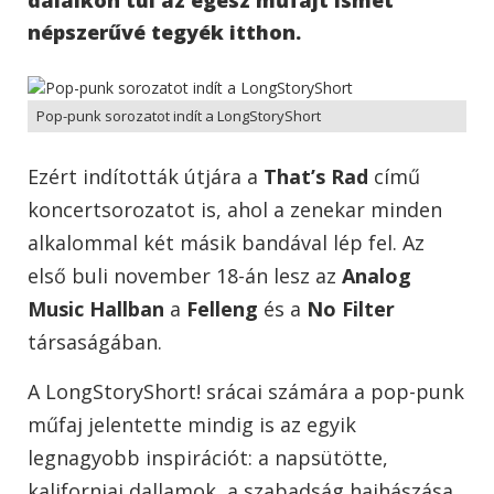
népszerűvé tegyék itthon.
Pop-punk sorozatot indít a LongStoryShort
Ezért indították útjára a
That’s Rad
című
koncertsorozatot is, ahol a zenekar minden
alkalommal két másik bandával lép fel. Az
első buli november 18-án lesz az
Analog
Music Hallban
a
Felleng
és a
No Filter
társaságában.
A LongStoryShort! srácai számára a pop-punk
műfaj jelentette mindig is az egyik
legnagyobb inspirációt: a napsütötte,
kaliforniai dallamok, a szabadság hajhászása,