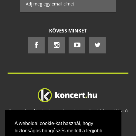
KÖVESS MINKET
Koncert.hu - Minden koncert egy helyen. Az oldalon található
tartalmakat szerzői jogok védik © 2002 -
A weboldal cookie-kat használ, hogy
2020
Adatvédelem
-
ÁSZF
-
Felhasználási
feltételek
-
Webmaster
-
Kapcsolat és üzenet küldés
biztonságos böngészés mellett a legjobb