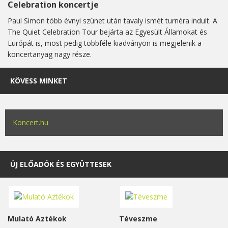
Celebration koncertje
Paul Simon több évnyi szünet után tavaly ismét turnéra indult. A
The Quiet Celebration Tour bejárta az Egyesült Államokat és
Európát is, most pedig többféle kiadványon is megjelenik a
koncertanyag nagy része.
KÖVESS MINKET
Koncert.hu
ÚJ ELŐADÓK ÉS EGYÜTTESEK
Mulató Aztékok
Téveszme