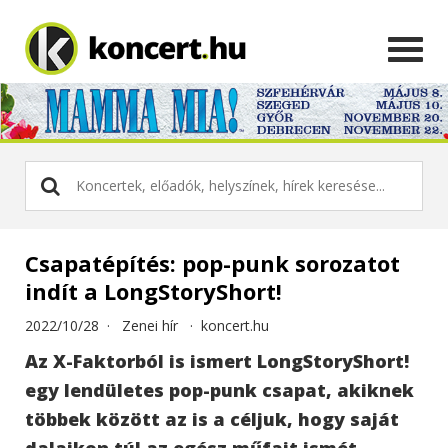
Csapatépítés: pop-punk sorozatot
indít a LongStoryShort!
2022/10/28 ·
Zenei hír
·
koncert.hu
Az X-Faktorból is ismert LongStoryShort!
egy lendületes pop-punk csapat, akiknek
többek között az is a céljuk, hogy saját
dalaikon túl az egész műfajt ismét