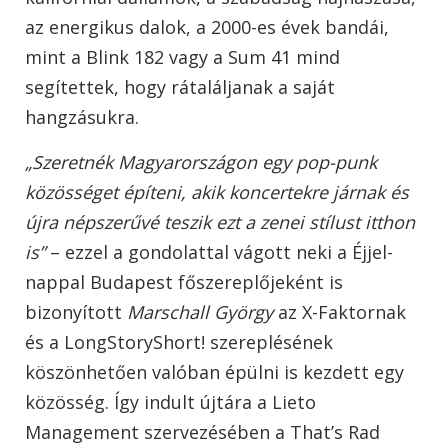
az energikus dalok, a 2000-es évek bandái,
mint a Blink 182 vagy a Sum 41 mind
segítettek, hogy rátaláljanak a saját
hangzásukra.
„Szeretnék Magyarországon egy pop-punk
közösséget építeni, akik koncertekre járnak és
újra népszerűvé teszik ezt a zenei stílust itthon
is”
– ezzel a gondolattal vágott neki a Éjjel-
nappal Budapest főszereplőjeként is
bizonyított
Marschall György
az X-Faktornak
és a LongStoryShort! szereplésének
köszönhetően valóban épülni is kezdett egy
közösség. Így indult újtára a Lieto
Management szervezésében a That’s Rad