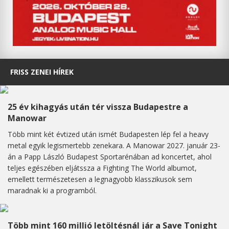
FRISS ZENEI HÍREK
25 év kihagyás után tér vissza Budapestre a
Manowar
Több mint két évtized után ismét Budapesten lép fel a heavy
metal egyik legismertebb zenekara. A Manowar 2027. január 23-
án a Papp László Budapest Sportarénában ad koncertet, ahol
teljes egészében eljátssza a Fighting The World albumot,
emellett természetesen a legnagyobb klasszikusok sem
maradnak ki a programból.
Több mint 160 millió letöltésnál jár a Save Tonight