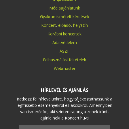
Médiaajánlatunk
Gyakran ismételt kérdések
Koncert
,
előadó
,
helyszín
Korábbi koncertek
Adatvédelem
ÁSZF
Felhasználási feltételek
Webmaster
HÍRLEVÉL ÉS AJÁNLÁS
Iratkozz fel hírlevelünkre, hogy tájékoztathassunk a
legfrissebb eseményekről és akciókról. Amennyiben
van ismerősöd, aki szintén rajong a zenék iránt,
ajánld neki a Koncert.hu-t!