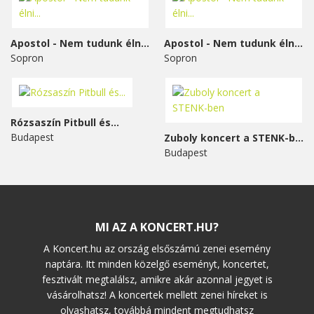
Apostol - Nem tudunk élni...
Apostol - Nem tudunk élni...
Sopron
Sopron
Rózsaszín Pitbull és...
Budapest
Zuboly koncert a STENK-ben
Budapest
MI AZ A KONCERT.HU?
A Koncert.hu az ország elsőszámú zenei esemény
naptára. Itt minden közelgő eseményt, koncertet,
fesztivált megtalálsz, amikre akár azonnal jegyet is
vásárolhatsz! A koncertek mellett zenei híreket is
olvashatsz, továbbá mindent megtudhatsz