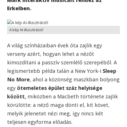
Erkelben.
A kép AI-illusztráció!
A világ színházaiban évek óta zajlik egy
verseny azért, hogyan lehet a nézőt
kimozdítani a passzív szemlélő szerepéből. A
legismertebb példa talán a New York-i
Sleep
No More
, ahol a közönség maszkban bolyong
egy
ötemeletes épület száz helyisége
között,
miközben a Macbeth története zajlik
körülötte: a néző maga dönti el, kit követ,
melyik jelenetet nézi meg, így nincs két
teljesen egyforma előadás.