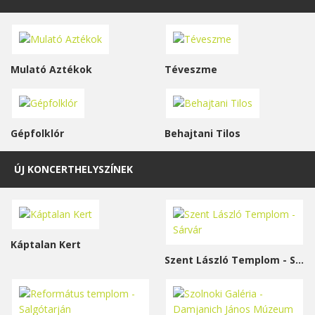
Mulató Aztékok
Téveszme
Gépfolklór
Behajtani Tilos
ÚJ KONCERTHELYSZÍNEK
Káptalan Kert
Szent László Templom - Sárvár