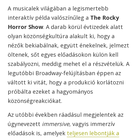
A musicalek világában a legismertebb
interaktív példa valószínűleg a
The Rocky
Horror Show
. A darab körül évtizedek alatt
olyan közönségkultúra alakult ki, hogy a
nézők bekiabálnak, együtt énekelnek, jelmezt
öltenek, sőt egyes előadásokon külön kell
szabályozni, meddig mehet el a részvételük. A
legutóbbi Broadway-felújításban éppen az
váltott ki vitát, hogy a produkció korlátozni
próbálta ezeket a hagyományos
közönségreakciókat.
Az utóbbi években ráadásul megjelentek az
úgynevezett
immersive
, vagyis immerzív
előadások is, amelyek
teljesen lebontják a