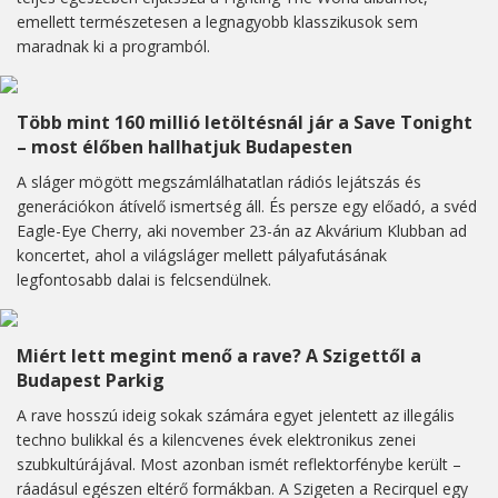
emellett természetesen a legnagyobb klasszikusok sem
maradnak ki a programból.
Több mint 160 millió letöltésnál jár a Save Tonight
– most élőben hallhatjuk Budapesten
A sláger mögött megszámlálhatatlan rádiós lejátszás és
generációkon átívelő ismertség áll. És persze egy előadó, a svéd
Eagle-Eye Cherry, aki november 23-án az Akvárium Klubban ad
koncertet, ahol a világsláger mellett pályafutásának
legfontosabb dalai is felcsendülnek.
Miért lett megint menő a rave? A Szigettől a
Budapest Parkig
A rave hosszú ideig sokak számára egyet jelentett az illegális
techno bulikkal és a kilencvenes évek elektronikus zenei
szubkultúrájával. Most azonban ismét reflektorfénybe került –
ráadásul egészen eltérő formákban. A Szigeten a Recirquel egy