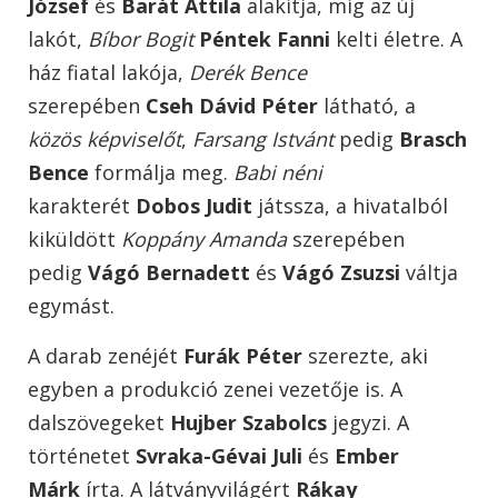
József
és
Barát Attila
alakítja, míg az új
lakót,
Bíbor Bogit
Péntek Fanni
kelti életre. A
ház fiatal lakója,
Derék Bence
szerepében
Cseh Dávid Péter
látható, a
közös képviselőt
,
Farsang Istvánt
pedig
Brasch
Bence
formálja meg.
Babi néni
karakterét
Dobos Judit
játssza, a hivatalból
kiküldött
Koppány Amanda
szerepében
pedig
Vágó Bernadett
és
Vágó Zsuzsi
váltja
egymást.
A darab zenéjét
Furák Péter
szerezte, aki
egyben a produkció zenei vezetője is. A
dalszövegeket
Hujber Szabolcs
jegyzi. A
történetet
Svraka-Gévai Juli
és
Ember
Márk
írta. A látványvilágért
Rákay