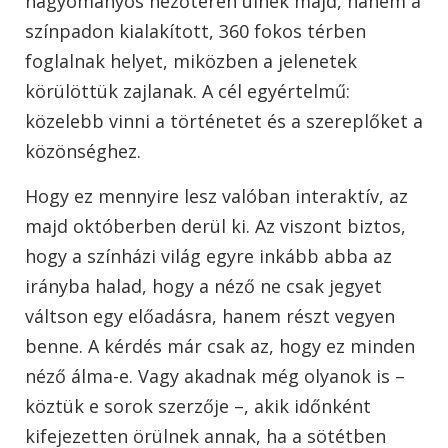
hagyományos nézőtéren ülnek majd, hanem a
színpadon kialakított, 360 fokos térben
foglalnak helyet, miközben a jelenetek
körülöttük zajlanak. A cél egyértelmű:
közelebb vinni a történetet és a szereplőket a
közönséghez.
Hogy ez mennyire lesz valóban interaktív, az
majd októberben derül ki. Az viszont biztos,
hogy a színházi világ egyre inkább abba az
irányba halad, hogy a néző ne csak jegyet
váltson egy előadásra, hanem részt vegyen
benne. A kérdés már csak az, hogy ez minden
néző álma-e. Vagy akadnak még olyanok is –
köztük e sorok szerzője –, akik időnként
kifejezetten örülnek annak, ha a sötétben