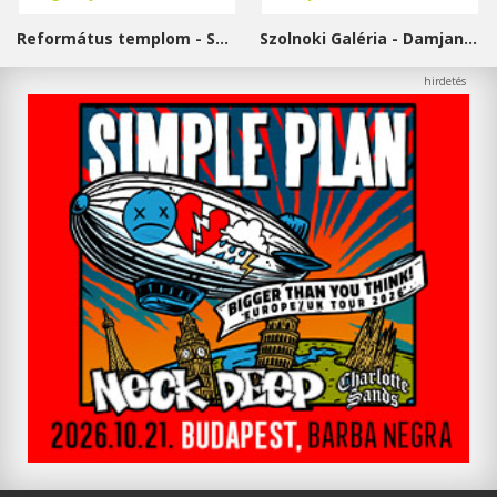
Református templom - Salgótarján
Szolnoki Galéria - Damjanich János Múzeum