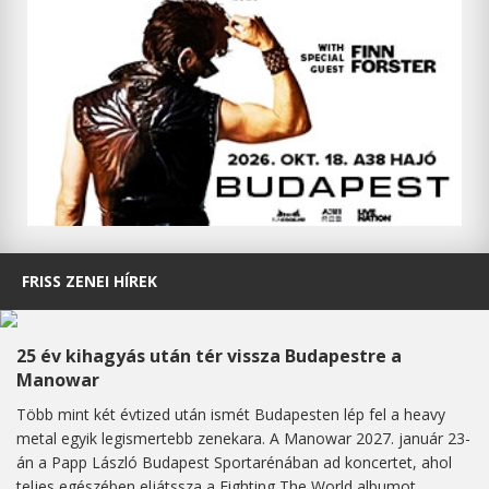
FRISS ZENEI HÍREK
25 év kihagyás után tér vissza Budapestre a
Manowar
Több mint két évtized után ismét Budapesten lép fel a heavy
metal egyik legismertebb zenekara. A Manowar 2027. január 23-
án a Papp László Budapest Sportarénában ad koncertet, ahol
teljes egészében eljátssza a Fighting The World albumot,