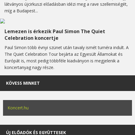
látványos újcirkuszi előadásban idézi meg a rave szellemiségét,
míg a Budapest...
Lemezen is érkezik Paul Simon The Quiet
Celebration koncertje
Paul Simon több évnyi szünet után tavaly ismét turnéra indult. A
The Quiet Celebration Tour bejárta az Egyesült Államokat és
Európát is, most pedig többféle kiadványon is megjelenik a
koncertanyag nagy része.
KÖVESS MINKET
Koncert.hu
ÚJ ELŐADÓK ÉS EGYÜTTESEK