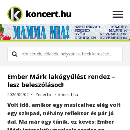
Ember Márk lakógyűlést rendez –
lesz beleszólásod!
2026/06/02 ·
Zenei hír
·
koncert.hu
Volt idő, amikor egy musicalhez elég volt
egy színpad, néhány reflektor és pár jó
dal. Ma már úgy tűnik, ez kevés: Ember
Márk interaktív musicalt rendez az