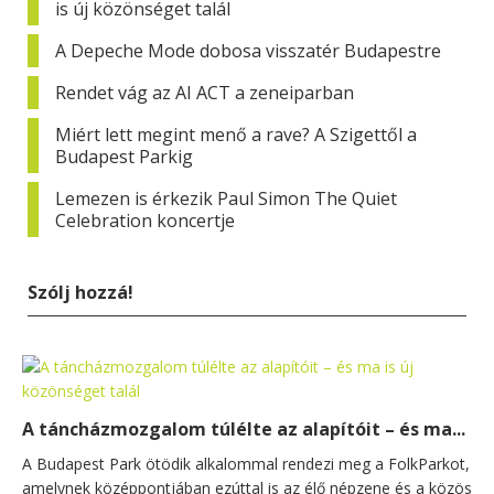
is új közönséget talál
A Depeche Mode dobosa visszatér Budapestre
Rendet vág az AI ACT a zeneiparban
Miért lett megint menő a rave? A Szigettől a
Budapest Parkig
Lemezen is érkezik Paul Simon The Quiet
Celebration koncertje
Szólj hozzá!
A táncházmozgalom túlélte az alapítóit – és ma...
A Budapest Park ötödik alkalommal rendezi meg a FolkParkot,
amelynek középpontjában ezúttal is az élő népzene és a közös