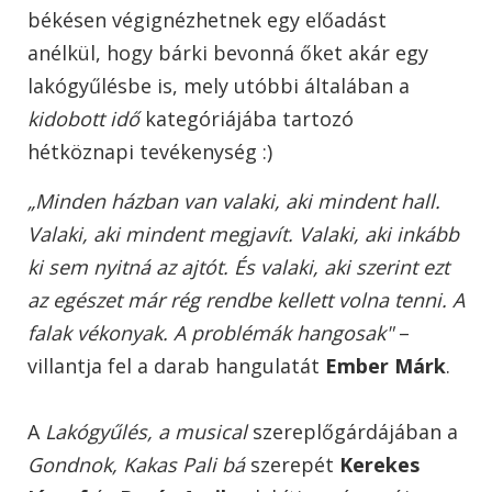
békésen végignézhetnek egy előadást
anélkül, hogy bárki bevonná őket akár egy
lakógyűlésbe is, mely utóbbi általában a
kidobott idő
kategóriájába tartozó
hétköznapi tevékenység :)
„Minden házban van valaki, aki mindent hall.
Valaki, aki mindent megjavít. Valaki, aki inkább
ki sem nyitná az ajtót. És valaki, aki szerint ezt
az egészet már rég rendbe kellett volna tenni. A
falak vékonyak. A problémák hangosak"
–
villantja fel a darab hangulatát
Ember Márk
.
A
Lakógyűlés, a musical
szereplőgárdájában a
Gondnok, Kakas Pali bá
szerepét
Kerekes