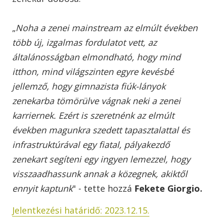
„
Noha a zenei mainstream az elmúlt években
több új, izgalmas fordulatot vett, az
általánosságban elmondható, hogy mind
itthon, mind világszinten egyre kevésbé
jellemző, hogy gimnazista fiúk-lányok
zenekarba tömörülve vágnak neki a zenei
karriernek. Ezért is szeretnénk az elmúlt
években magunkra szedett tapasztalattal és
infrastruktúrával egy fiatal,
pályakezdő
zenekart segíteni egy ingyen lemezzel, hogy
visszaadhassunk annak a közegnek, akiktől
ennyit kaptunk
" - tette hozzá
Fekete Giorgio.
Jelentkezési határidő: 2023.12.15.