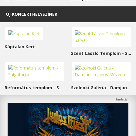
ÚJ KONCERTHELYSZÍNEK
Káptalan Kert
Szent László Templom - Sárvár
Református templom - Salgótarján
Szolnoki Galéria - Damjanich János Múzeum