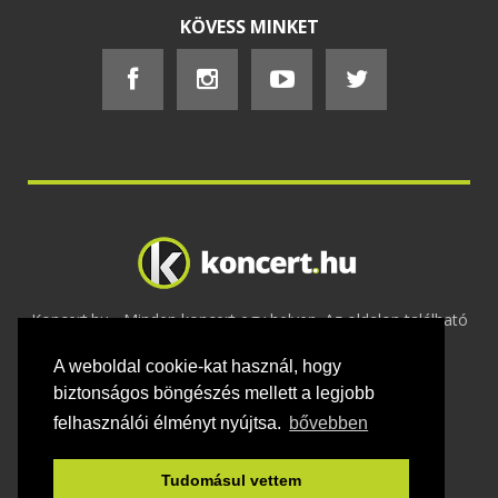
KÖVESS MINKET
Koncert.hu - Minden koncert egy helyen. Az oldalon található
tartalmakat szerzői jogok védik © 2002 -
A weboldal cookie-kat használ, hogy
2020
Adatvédelem
-
ÁSZF
-
Felhasználási
feltételek
-
Webmaster
-
Kapcsolat és üzenet küldés
biztonságos böngészés mellett a legjobb
felhasználói élményt nyújtsa.
bővebben
Tudomásul vettem