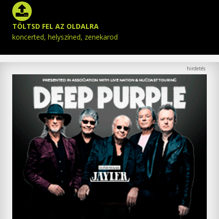
TÖLTSD FEL AZ OLDALRA
koncerted, helyszíned, zenekarod