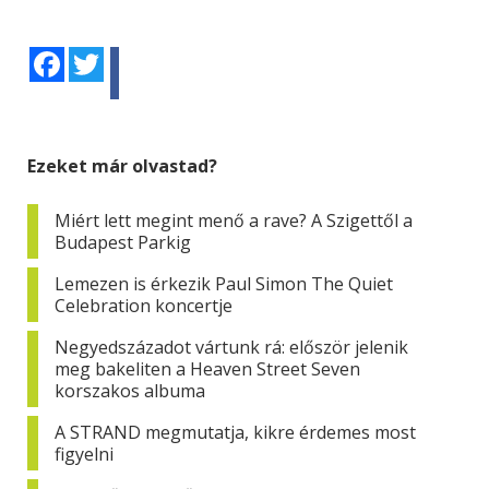
Facebook
Twitter
Ezeket már olvastad?
Miért lett megint menő a rave? A Szigettől a
Budapest Parkig
Lemezen is érkezik Paul Simon The Quiet
Celebration koncertje
Negyedszázadot vártunk rá: először jelenik
meg bakeliten a Heaven Street Seven
korszakos albuma
A STRAND megmutatja, kikre érdemes most
figyelni