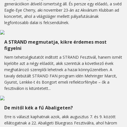
generációkon átívelő ismertség áll. És persze egy előadó, a svéd
Eagle-Eye Cherry, aki november 23-án az Akvárium Klubban ad
koncertet, ahol a világsláger mellett pályafutásának
legfontosabb dalai is felcsendülnek.
A STRAND megmutatja, kikre érdemes most
figyelni
Nem tehetségkutatót indított a STRAND Fesztivál, hanem ismét
kijelölte azt a négy előadót, akik szerintük a következő évek
meghatározó szereplői lehetnek a hazai könnyűzenében. A
tavaly debütált STRAND FAN program idén Mehringer Marcit,
Gyurist, Lenkke-t és Bongort emeli reflektorfénybe – ők a
fesztiválon is kitüntetett...
De mitől kék a fű Abaligeten?
Erre is választ kaphatnak azok, akik augusztus 7. és 9. között
ellátogatnak a 22. Abaligeti Bluegrass Fesztiválra, ahol három