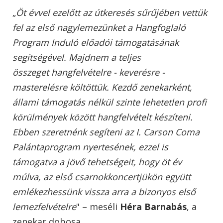
„
Öt évvel ezelőtt az útkeresés sűrűjében vettük
fel az első nagylemezünket a Hangfoglaló
Program Induló előadói támogatásának
segítségével. Majdnem a teljes
összeget hangfelvételre - keverésre -
masterelésre költöttük. Kezdő zenekarként,
állami támogatás nélkül szinte lehetetlen profi
körülmények között hangfelvételt készíteni.
Ebben szeretnénk segíteni az I. Carson Coma
Palántaprogram nyertesének, ezzel is
támogatva a jövő tehetségeit, hogy öt év
múlva, az első csarnokkoncertjükön együtt
emlékezhessünk vissza arra a bizonyos első
lemezfelvételre
" – meséli
Héra Barnabás
, a
zenekar dobosa.