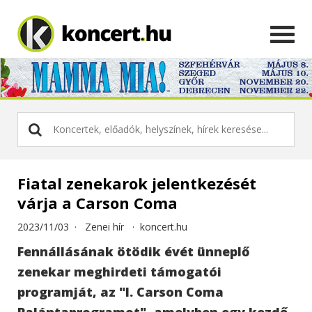
Fiatal zenekarok jelentkezését
várja a Carson Coma
2023/11/03 ·
Zenei hír
·
koncert.hu
Fennállásának ötödik évét ünneplő
zenekar meghirdeti támogatói
programját, az "I. Carson Coma
Palántaprogramot", amelyben egy kezdő