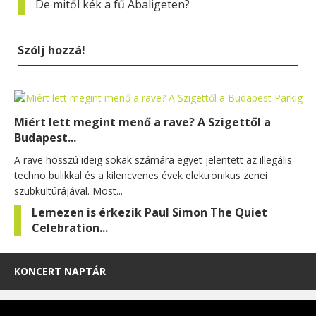
De mitől kék a fű Abaligeten?
Szólj hozzá!
Miért lett megint menő a rave? A Szigettől a
Budapest...
A rave hosszú ideig sokak számára egyet jelentett az illegális
techno bulikkal és a kilencvenes évek elektronikus zenei
szubkultúrájával. Most...
Lemezen is érkezik Paul Simon The Quiet
Celebration...
KONCERT NAPTÁR