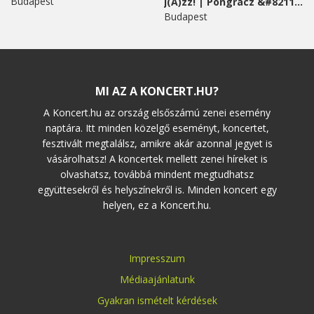
Budapest
j(A)zz! | Pongracz &#8211;...
Budapest
MI AZ A KONCERT.HU?
A Koncert.hu az ország elsőszámú zenei esemény
naptára. Itt minden közelgő eseményt, koncertet,
fesztivált megtalálsz, amikre akár azonnal jegyet is
vásárolhatsz! A koncertek mellett zenei híreket is
olvashatsz, továbbá mindent megtudhatsz
együttesekről és helyszínekről is. Minden koncert egy
helyen, ez a Koncert.hu.
Impresszum
Médiaajánlatunk
Gyakran ismételt kérdések