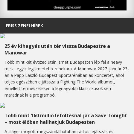
FRISS ZENEI HÍREK
25 év kihagyás után tér vissza Budapestre a
Manowar
Több mint két évtized után ismét Budapesten lép fel a heavy
metal egyik legismertebb zenekara. A Manowar 2027. január 23-
án a Papp László Budapest Sportarénában ad koncertet, ahol
teljes egészében eljátssza a Fighting The World albumot,
emellett természetesen a legnagyobb klasszikusok sem
maradnak ki a programból.
Több mint 160 millió letöltésnál jár a Save Tonight
– most élőben hallhatjuk Budapesten
A sláger mögött megszámlálhatatlan rádiós lejátszás és