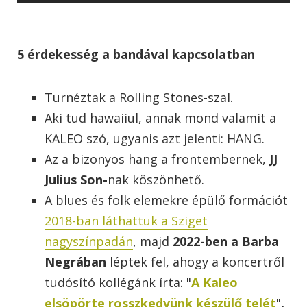
5 érdekesség a bandával kapcsolatban
Turnéztak a Rolling Stones-szal.
Aki tud hawaiiul, annak mond valamit a
KALEO szó, ugyanis azt jelenti: HANG.
Az a bizonyos hang a frontembernek,
JJ
Julius Son-
nak köszönhető.
A blues és folk elemekre épülő formációt
2018-ban láthattuk a Sziget
nagyszínpadán
, majd
2022-ben a Barba
Negrában
léptek fel, ahogy a koncertről
tudósító kollégánk írta: "
A Kaleo
elsöpörte rosszkedvünk készülő telét
"
.