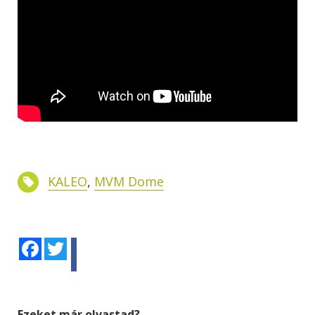
KALEO
,
MVM Dome
Facebook
Twitter
Ezeket már olvastad?