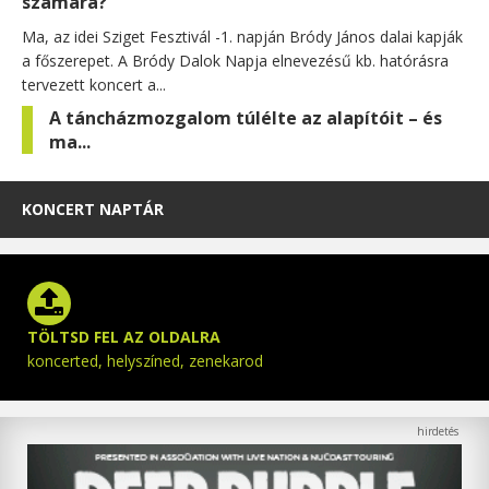
számára?
Ma, az idei Sziget Fesztivál -1. napján Bródy János dalai kapják
a főszerepet. A Bródy Dalok Napja elnevezésű kb. hatórásra
tervezett koncert a...
A táncházmozgalom túlélte az alapítóit – és
ma...
KONCERT NAPTÁR
TÖLTSD FEL AZ OLDALRA
koncerted, helyszíned, zenekarod