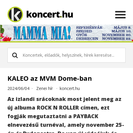
KALEO az MVM Dome-ban
2024/06/04 ·
Zenei hír
·
koncert.hu
Az izlandi srácoknak most jelent meg az
új albuma ROCK N ROLLER címen, ezt
fogják megutaztatni a PAYBACK
elnevezésű turnéval, amely november 25-