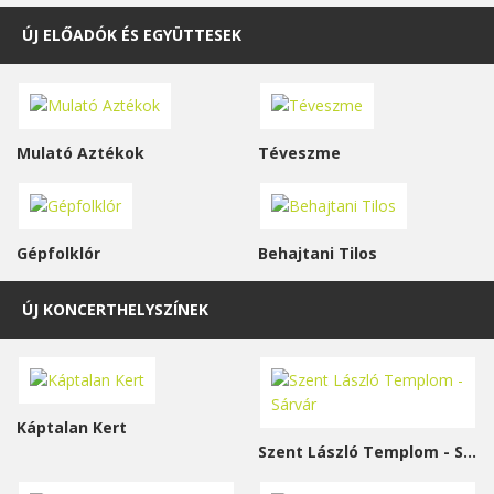
ÚJ ELŐADÓK ÉS EGYÜTTESEK
Mulató Aztékok
Téveszme
Gépfolklór
Behajtani Tilos
ÚJ KONCERTHELYSZÍNEK
Káptalan Kert
Szent László Templom - Sárvár