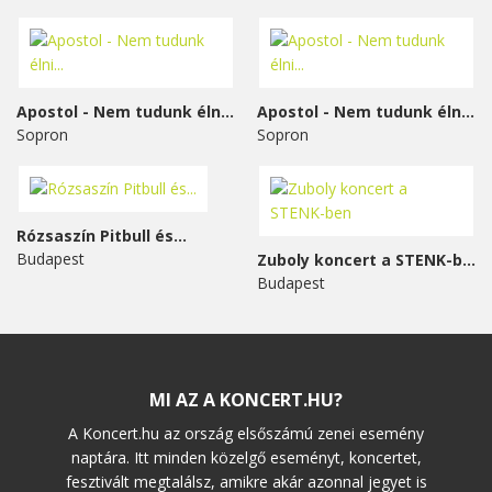
Apostol - Nem tudunk élni...
Apostol - Nem tudunk élni...
Sopron
Sopron
Rózsaszín Pitbull és...
Budapest
Zuboly koncert a STENK-ben
Budapest
MI AZ A KONCERT.HU?
A Koncert.hu az ország elsőszámú zenei esemény
naptára. Itt minden közelgő eseményt, koncertet,
fesztivált megtalálsz, amikre akár azonnal jegyet is