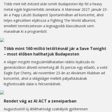
Több mint két évtized után ismét Budapesten lép fel a heavy
metal egyik legismertebb zenekara. A Manowar 2027. január 23-
án a Papp László Budapest Sportarénában ad koncertet, ahol
teljes egészében eljátssza a Fighting The World albumot,
emellett természetesen a legnagyobb klasszikusok sem
maradnak ki a programból.
Több mint 160 millió letöltésnál jár a Save Tonight
– most élőben hallhatjuk Budapesten
A sláger mögött megszámlálhatatlan rádiós lejátszás és
generációkon átívelő ismertség áll. És persze egy előadó, a svéd
Eagle-Eye Cherry, aki november 23-án az Akvárium Klubban ad
koncertet, ahol a világsláger mellett pályafutásának
legfontosabb dalai is felcsendülnek.
Rendet vág az AI ACT a zeneiparban
Augusztustól új átláthatósági szabályok gyökeresen