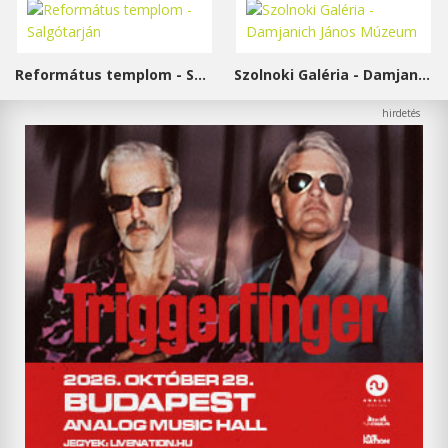
Református templom - Salgótarján
Szolnoki Galéria - Damjanich János Múzeum