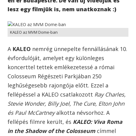
én ér Budapestre. De van új videójuk és
lesz egy filmjük is, nem unatkoznak :)
KALEO az MVM Dome-ban
A
KALEO
nemrég ünnepelte fennállásának 10.
évfordulóját, amelyet egy különleges
koncerttel tettek emlékezetessé a római
Colosseum Régészeti Parkjában 250
leghűségesebb rajongója előtt. Ezzel a
fellépéssel a KALEO csatlakozott
Ray Charles,
Stevie Wonder, Billy Joel, The Cure, Elton John
és Paul McCartney
alkotta névsorhoz. A
fellépés filmre került, és
KALEO: Viva Roma
in the Shadow of the Colosseum
címmel