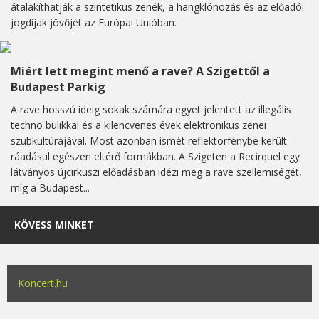
átalakíthatják a szintetikus zenék, a hangklónozás és az előadói
jogdíjak jövőjét az Európai Unióban.
Miért lett megint menő a rave? A Szigettől a
Budapest Parkig
A rave hosszú ideig sokak számára egyet jelentett az illegális
techno bulikkal és a kilencvenes évek elektronikus zenei
szubkultúrájával. Most azonban ismét reflektorfénybe került –
ráadásul egészen eltérő formákban. A Szigeten a Recirquel egy
látványos újcirkuszi előadásban idézi meg a rave szellemiségét,
míg a Budapest...
KÖVESS MINKET
Koncert.hu