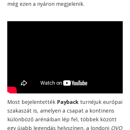
még ezen a nyáron megjelenik.
Most bejelentették
Payback
turnéjuk európai
szakaszát is, amelyen a csapat a kontinens
különböző arénáiban lép fel, többek között
egy újabb legendás helyszínen, a londoni
OVO