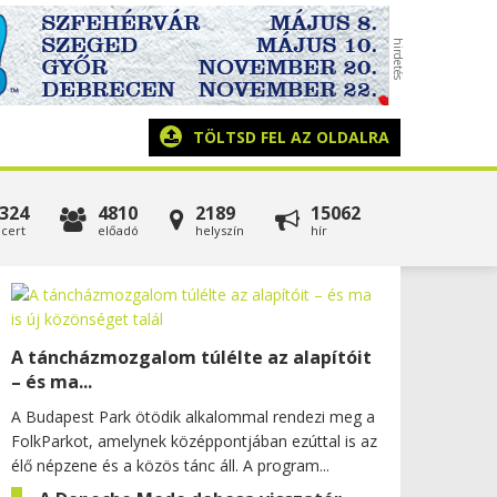
TÖLTSD FEL AZ OLDALRA
324
4810
2189
15062
cert
előadó
helyszín
hír
A táncházmozgalom túlélte az alapítóit
– és ma...
A Budapest Park ötödik alkalommal rendezi meg a
FolkParkot, amelynek középpontjában ezúttal is az
élő népzene és a közös tánc áll. A program...