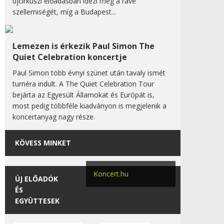
újcirkuszi előadásban idézi meg a rave
szellemiségét, míg a Budapest...
Lemezen is érkezik Paul Simon The
Quiet Celebration koncertje
Paul Simon több évnyi szünet után tavaly ismét
turnéra indult. A The Quiet Celebration Tour
bejárta az Egyesült Államokat és Európát is,
most pedig többféle kiadványon is megjelenik a
koncertanyag nagy része.
KÖVESS MINKET
Koncert.hu
ÚJ ELŐADÓK
ÉS
EGYÜTTESEK