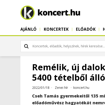
AJÁNLÓ
KONCERTEK
ELŐADÓK
Remélik, új dalok
5400 tételből ál
2022/01/18 ·
Zenei hír
·
koncert.hu
Cseh Tamás gyermekeitől 135 mil
előadóművész hagyatékát nemrég