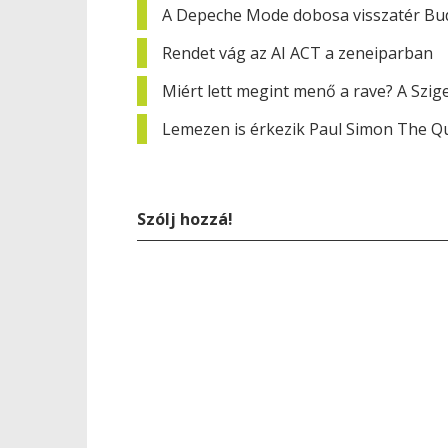
A Depeche Mode dobosa visszatér Bu
Rendet vág az AI ACT a zeneiparban
Miért lett megint menő a rave? A Szig
Lemezen is érkezik Paul Simon The Qu
Szólj hozzá!