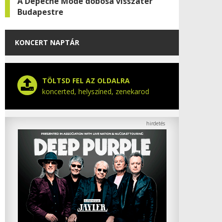
A Depeche Mode dobosa visszatér
Budapestre
KONCERT NAPTÁR
TÖLTSD FEL AZ OLDALRA
koncerted, helyszíned, zenekarod