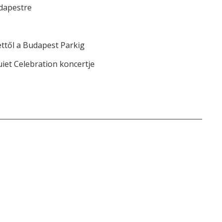
dapestre
ettől a Budapest Parkig
iet Celebration koncertje