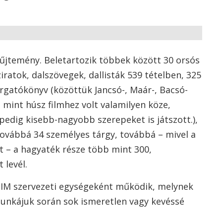
yűjtemény. Beletartozik többek között 30 orsós
atok, dalszövegek, dallisták 539 tételben, 325
orgatókönyv (közöttük Jancsó-, Maár-, Bacsó-
 mint húsz filmhez volt valamilyen köze,
edig kisebb-nagyobb szerepeket is játszott.),
továbbá 34 személyes tárgy, továbbá – mivel a
tt – a hagyaték része több mint 300,
 levél.
IM szervezeti egységeként működik, melynek
unkájuk során sok ismeretlen vagy kevéssé