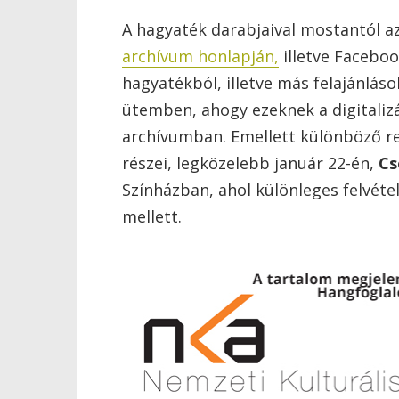
A hagyaték darabjaival mostantól az
archívum honlapján,
illetve Faceboo
hagyatékból, illetve más felajánl
ütemben, ahogy ezeknek a digitalizál
archívumban. Emellett különböző r
részei, legközelebb január 22-én,
Cs
Színházban, ahol különleges felvéte
mellett.