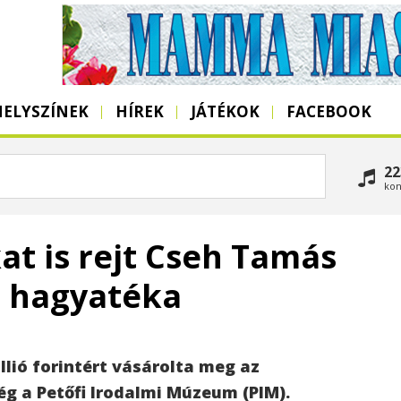
HELYSZÍNEK
HÍREK
JÁTÉKOK
FACEBOOK
22
kon
at is rejt Cseh Tamás
ló hagyatéka
lió forintért vásárolta meg az
 a Petőfi Irodalmi Múzeum (PIM).