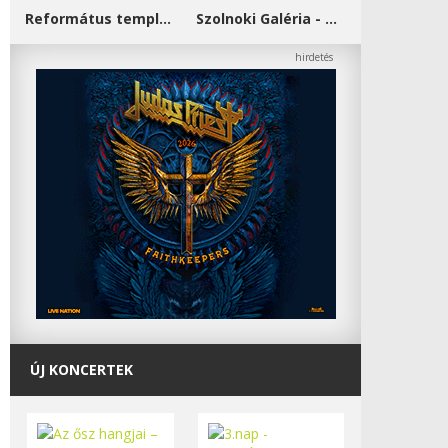
Református templom - Salgótarján
Szolnoki Galéria - Damjanich János Múzeum
ÚJ KONCERTEK