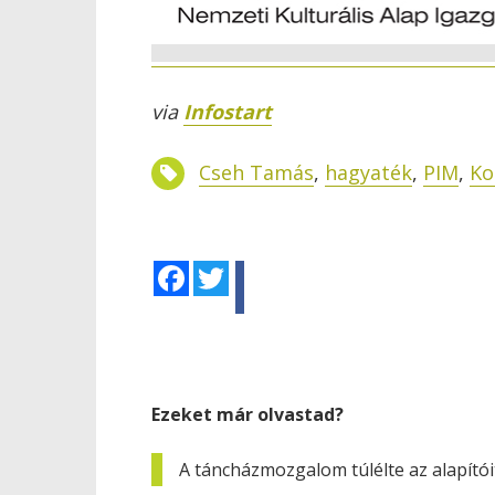
via
Infostart
Cseh Tamás
,
hagyaték
,
PIM
,
Ko
Facebook
Twitter
Ezeket már olvastad?
A táncházmozgalom túlélte az alapítóit