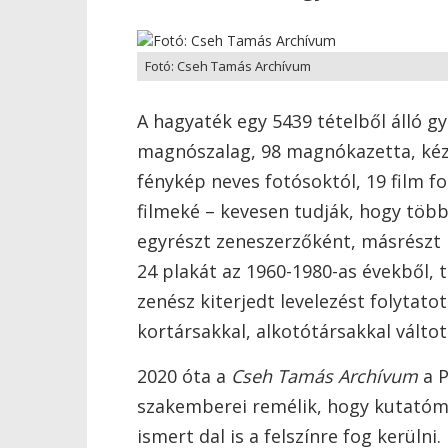
Fotó: Cseh Tamás Archívum
A hagyaték egy 5439 tételből álló g
magnószalag, 98 magnókazetta, kézir
fénykép neves fotósoktól, 19 film f
filmeké – kevesen tudják, hogy több
egyrészt zeneszerzőként, másrészt p
24 plakát az 1960-1980-as évekből, 
zenész kiterjedt levelezést folytato
kortársakkal, alkotótársakkal váltott
2020 óta a
Cseh Tamás Archívum
a P
szakemberei remélik, hogy kutatóm
ismert dal is a felszínre fog kerülni.