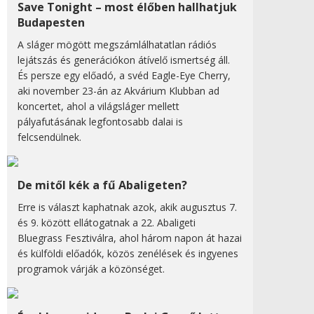
Save Tonight – most élőben hallhatjuk
Budapesten
A sláger mögött megszámlálhatatlan rádiós
lejátszás és generációkon átívelő ismertség áll.
És persze egy előadó, a svéd Eagle-Eye Cherry,
aki november 23-án az Akvárium Klubban ad
koncertet, ahol a világsláger mellett
pályafutásának legfontosabb dalai is
felcsendülnek.
De mitől kék a fű Abaligeten?
Erre is választ kaphatnak azok, akik augusztus 7.
és 9. között ellátogatnak a 22. Abaligeti
Bluegrass Fesztiválra, ahol három napon át hazai
és külföldi előadók, közös zenélések és ingyenes
programok várják a közönséget.