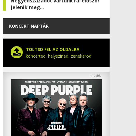
Negyedszázadot vártunk rá: először
jelenik meg...
KONCERT NAPTÁR
TÖLTSD FEL AZ OLDALRA
koncerted, helyszíned, zenekarod