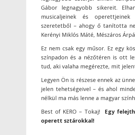
Gábor legnagyobb sikereit. Elha
musicaljeinek és operettjeinek f
szeretetből – ahogy ő tanította ne
Kerényi Miklós Máté, Mészáros Árpád
Ez nem csak egy műsor. Ez egy kösz
színpadon és a nézőtéren is ott le
tud, aki valaha megérezte, mit jelen
Legyen Ön is részese ennek az ünnep
jelen tehetségeivel – és ahol min
nélkül ma más lenne a magyar szính
Best of KERO – Tokaj!
Egy felejth
operett sztárokkal!