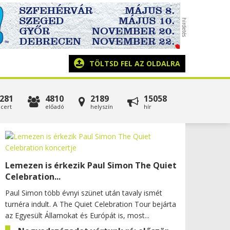
TÖLTSD FEL AZ OLDALRA
281
4810
2189
15058
cert
előadó
helyszín
hír
Lemezen is érkezik Paul Simon The Quiet
Celebration...
Paul Simon több évnyi szünet után tavaly ismét
turnéra indult. A The Quiet Celebration Tour bejárta
az Egyesült Államokat és Európát is, most...