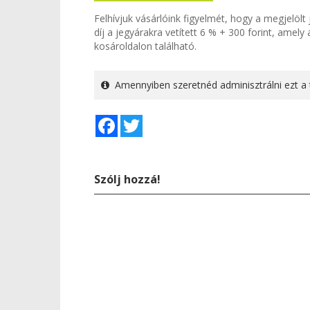
Felhívjuk vásárlóink figyelmét, hogy a megjelöl
díj a jegyárakra vetített 6 % + 300 forint, amel
kosároldalon található.
Amennyiben szeretnéd adminisztrálni ezt a 
Facebook
Twitter
Szólj hozzá!