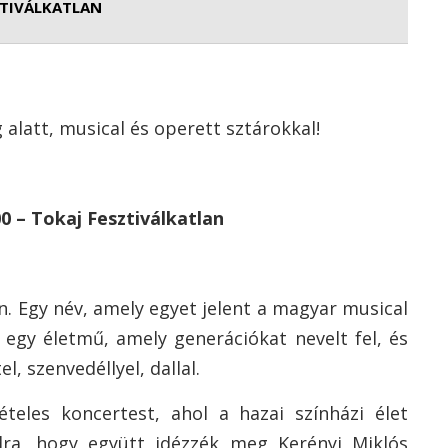
ZTIVÁLKATLAN
g alatt, musical és operett sztárokkal!
00 – Tokaj Fesztiválkatlan
en. Egy név, amely egyet jelent a magyar musical
 egy életmű, amely generációkat nevelt fel, és
, szenvedéllyel, dallal.
teles koncertest, ahol a hazai színházi élet
adra, hogy együtt idézzék meg Kerényi Miklós