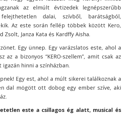
ngzanak az elmúlt évtizedek legnépszerűbb
elejthetetlen dalai, szívből, barátságból,
kik. Az este során fellép többek között Kero,
 Zsolt, Janza Kata és Kardffy Aisha.
önet. Egy ünnep. Egy varázslatos este, ahol a
sz az a bizonyos “KERO-szellem”, amit csak az
t igazán hinni a színházban.
nek! Egy est, ahol a múlt sikerei találkoznak a
den dal mögött ott dobog egy ember szíve, aki
áz.
etetlen este a csillagos ég alatt, musical és