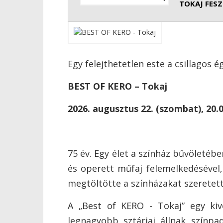
TOKAJ FES
Egy felejthetetlen este a csillagos é
BEST OF KERO – Tokaj
2026. augusztus 22. (szombat), 20.
75 év. Egy élet a színház bűvöletéb
és operett műfaj felemelkedésével,
megtöltötte a színházakat szeretettel
A „Best of KERO - Tokaj” egy kivé
legnagyobb sztárjai állnak színp