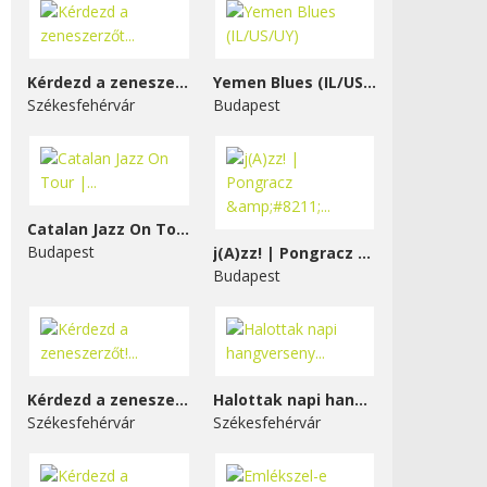
Kérdezd a zeneszerzőt...
Yemen Blues (IL/US/UY)
Székesfehérvár
Budapest
Catalan Jazz On Tour |...
Budapest
j(A)zz! | Pongracz &#8211;...
Budapest
Kérdezd a zeneszerzőt!...
Halottak napi hangverseny...
Székesfehérvár
Székesfehérvár