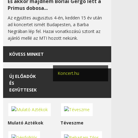
És akkor majdnem Borlai Gergő lett a
Primus dobosa...
Az együttes augusztus 4-én, kedden 15 év után
ad koncertet ismét Budapesten, a Barba
Negrában lép fel. Hazai vonatkozású sztorit az
ajánló mellé az MTI hozott nekünk.
KÖVESS MINKET
Koncert.hu
ÚJ ELŐADÓK
ÉS
EGYÜTTESEK
Mulató Aztékok
Téveszme