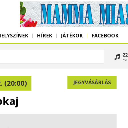
HELYSZÍNEK
HÍREK
JÁTÉKOK
FACEBOOK
22
kon
. (20:00)
JEGYVÁSÁRLÁS
okaj