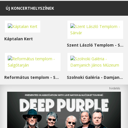
ÚJ KONCERTHELYSZÍNEK
Káptalan Kert
Szent László Templom - Sárvár
Református templom - Salgótarján
Szolnoki Galéria - Damjanich János Múzeum