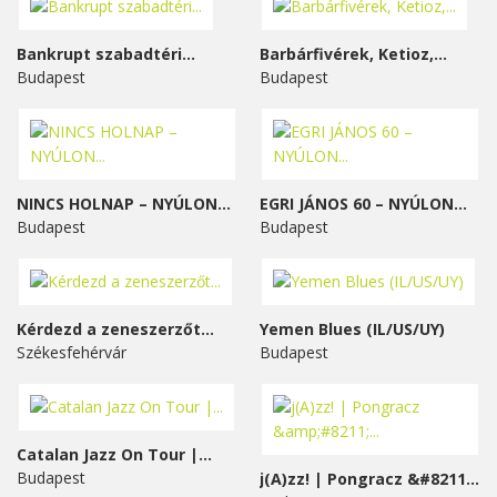
Bankrupt szabadtéri...
Barbárfivérek, Ketioz,...
Budapest
Budapest
NINCS HOLNAP – NYÚLON...
EGRI JÁNOS 60 – NYÚLON...
Budapest
Budapest
Kérdezd a zeneszerzőt...
Yemen Blues (IL/US/UY)
Székesfehérvár
Budapest
Catalan Jazz On Tour |...
Budapest
j(A)zz! | Pongracz &#8211;...