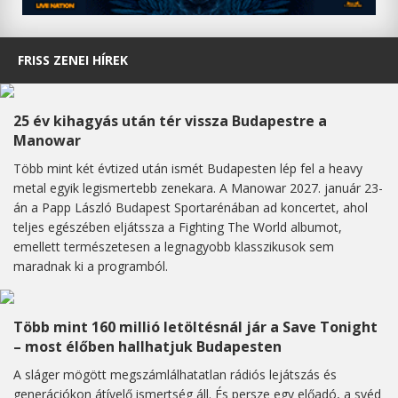
FRISS ZENEI HÍREK
25 év kihagyás után tér vissza Budapestre a
Manowar
Több mint két évtized után ismét Budapesten lép fel a heavy
metal egyik legismertebb zenekara. A Manowar 2027. január 23-
án a Papp László Budapest Sportarénában ad koncertet, ahol
teljes egészében eljátssza a Fighting The World albumot,
emellett természetesen a legnagyobb klasszikusok sem
maradnak ki a programból.
Több mint 160 millió letöltésnál jár a Save Tonight
– most élőben hallhatjuk Budapesten
A sláger mögött megszámlálhatatlan rádiós lejátszás és
generációkon átívelő ismertség áll. És persze egy előadó, a svéd