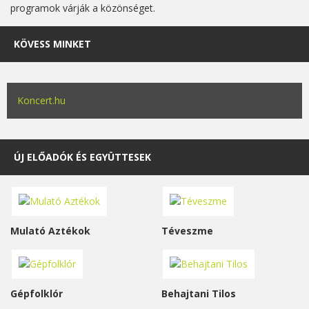
programok várják a közönséget.
KÖVESS MINKET
Koncert.hu
ÚJ ELŐADÓK ÉS EGYÜTTESEK
Mulató Aztékok
Téveszme
Gépfolklór
Behajtani Tilos