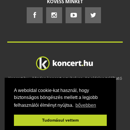
KÖVESS MINKET
Koncert.hu - Minden koncert egy helyen. Az oldalon található
tartalmakat szerzői jogok védik © 2002 -
A weboldal cookie-kat használ, hogy
2020
Adatvédelem
-
ÁSZF
-
Felhasználási
feltételek
-
Webmaster
-
Kapcsolat és üzenet küldés
biztonságos böngészés mellett a legjobb
felhasználói élményt nyújtsa.
bővebben
Tudomásul vettem