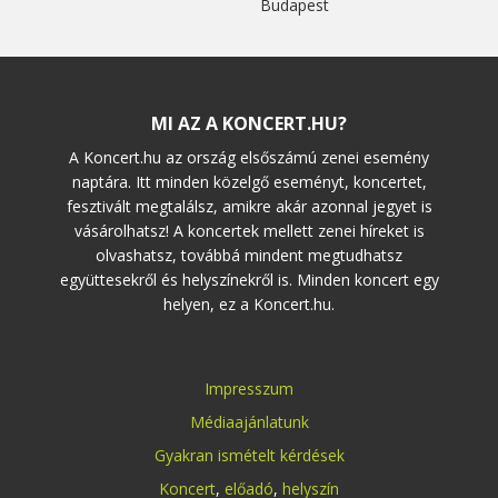
Budapest
MI AZ A KONCERT.HU?
A Koncert.hu az ország elsőszámú zenei esemény
naptára. Itt minden közelgő eseményt, koncertet,
fesztivált megtalálsz, amikre akár azonnal jegyet is
vásárolhatsz! A koncertek mellett zenei híreket is
olvashatsz, továbbá mindent megtudhatsz
együttesekről és helyszínekről is. Minden koncert egy
helyen, ez a Koncert.hu.
Impresszum
Médiaajánlatunk
Gyakran ismételt kérdések
Koncert
,
előadó
,
helyszín