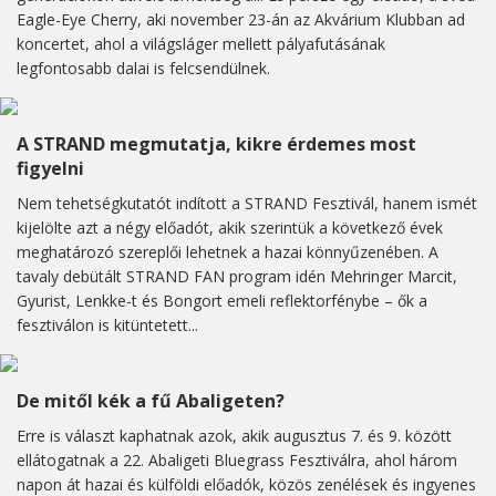
Eagle-Eye Cherry, aki november 23-án az Akvárium Klubban ad
koncertet, ahol a világsláger mellett pályafutásának
legfontosabb dalai is felcsendülnek.
A STRAND megmutatja, kikre érdemes most
figyelni
Nem tehetségkutatót indított a STRAND Fesztivál, hanem ismét
kijelölte azt a négy előadót, akik szerintük a következő évek
meghatározó szereplői lehetnek a hazai könnyűzenében. A
tavaly debütált STRAND FAN program idén Mehringer Marcit,
Gyurist, Lenkke-t és Bongort emeli reflektorfénybe – ők a
fesztiválon is kitüntetett...
De mitől kék a fű Abaligeten?
Erre is választ kaphatnak azok, akik augusztus 7. és 9. között
ellátogatnak a 22. Abaligeti Bluegrass Fesztiválra, ahol három
napon át hazai és külföldi előadók, közös zenélések és ingyenes