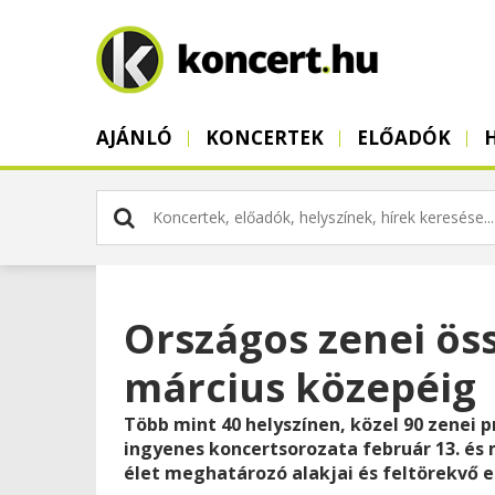
AJÁNLÓ
KONCERTEK
ELŐADÓK
Országos zenei ös
március közepéig
Több mint 40 helyszínen, közel 90 zenei 
ingyenes koncertsorozata február 13. és m
élet meghatározó alakjai és feltörekvő 