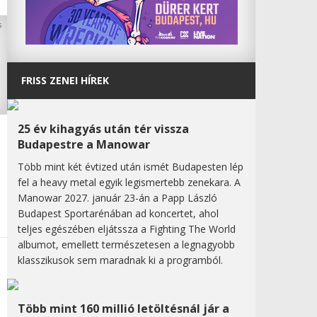
FRISS ZENEI HÍREK
25 év kihagyás után tér vissza
Budapestre a Manowar
Több mint két évtized után ismét Budapesten lép
fel a heavy metal egyik legismertebb zenekara. A
Manowar 2027. január 23-án a Papp László
Budapest Sportarénában ad koncertet, ahol
teljes egészében eljátssza a Fighting The World
albumot, emellett természetesen a legnagyobb
klasszikusok sem maradnak ki a programból.
Több mint 160 millió letöltésnál jár a