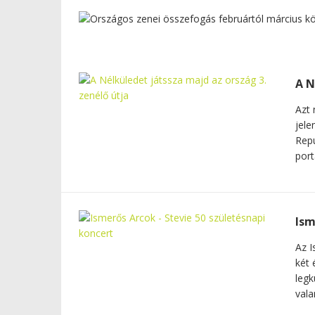
A N
Azt 
jele
Repu
port
Ism
Az I
két 
legk
vala