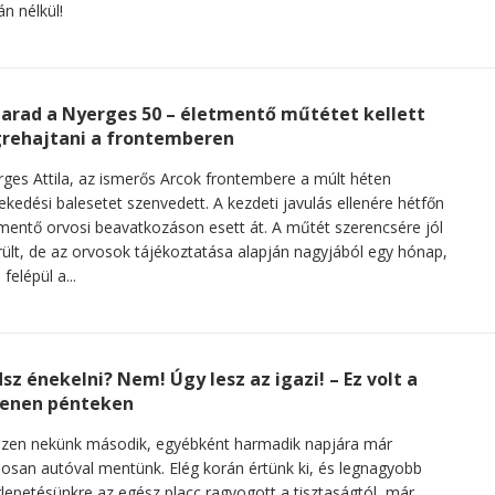
n nélkül!
arad a Nyerges 50 – életmentő műtétet kellett
rehajtani a frontemberen
ges Attila, az ismerős Arcok frontembere a múlt héten
ekedési balesetet szenvedett. A kezdeti javulás ellenére hétfőn
mentő orvosi beavatkozáson esett át. A műtét szerencsére jól
rült, de az orvosok tájékoztatása alapján nagyjából egy hónap,
 felépül a...
sz énekelni? Nem! Úgy lesz az igazi! – Ez volt a
enen pénteken
zen nekünk második, egyébként harmadik napjára már
nosan autóval mentünk. Elég korán értünk ki, és legnagyobb
epetésünkre az egész placc ragyogott a tisztaságtól, már