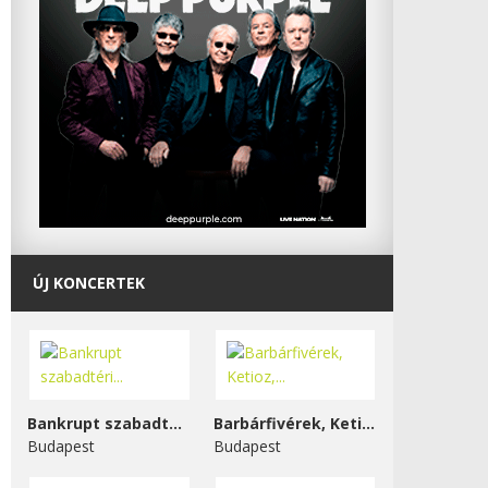
ÚJ KONCERTEK
Bankrupt szabadtéri...
Barbárfivérek, Ketioz,...
Budapest
Budapest