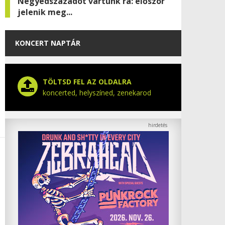
Negyedszázadot vártunk rá: először
jelenik meg...
KONCERT NAPTÁR
TÖLTSD FEL AZ OLDALRA
koncerted, helyszíned, zenekarod