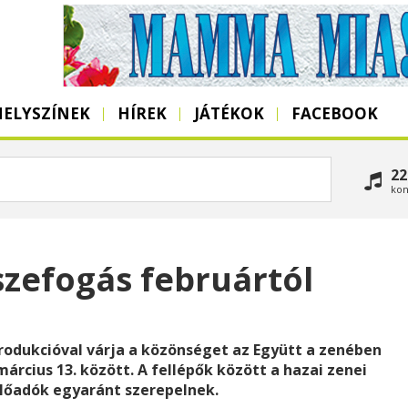
HELYSZÍNEK
HÍREK
JÁTÉKOK
FACEBOOK
22
kon
szefogás februártól
produkcióval várja a közönséget az Együtt a zenében
árcius 13. között. A fellépők között a hazai zenei
előadók egyaránt szerepelnek.