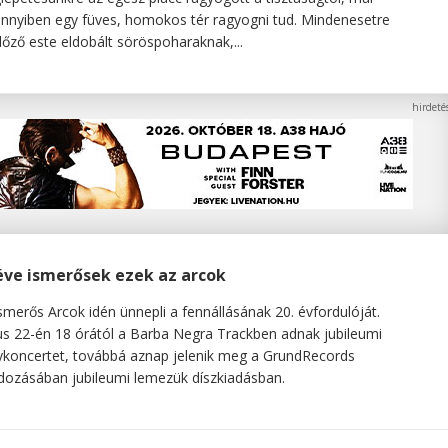
nyiben egy füves, homokos tér ragyogni tud. Mindenesetre
lőző este eldobált söröspoharaknak,...
éve ismerősek ezek az arcok
smerős Arcok idén ünnepli a fennállásának 20. évfordulóját.
us 22-én 18 órától a Barba Negra Trackben adnak jubileumi
koncertet, továbbá aznap jelenik meg a GrundRecords
ozásában jubileumi lemezük díszkiadásban.