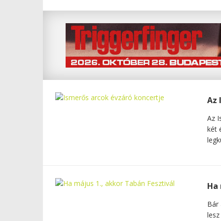
Az 
Az I
két 
legk
Ha 
Bár 
lesz