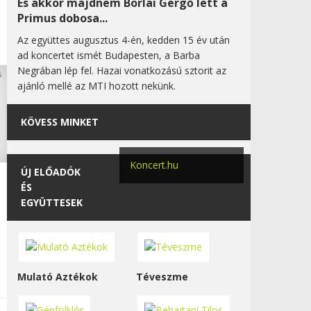
És akkor majdnem Borlai Gergő lett a
Primus dobosa...
Az együttes augusztus 4-én, kedden 15 év után
ad koncertet ismét Budapesten, a Barba
Negrában lép fel. Hazai vonatkozású sztorit az
ajánló mellé az MTI hozott nekünk.
KÖVESS MINKET
Koncert.hu
ÚJ ELŐADÓK
ÉS
EGYÜTTESEK
Mulató Aztékok
Téveszme