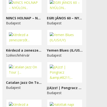
NINCS HOLNAP – NYÚLON...
EGRI JÁNOS 60 – NYÚLON...
Budapest
Budapest
Kérdezd a zeneszerzőt...
Yemen Blues (IL/US/UY)
Székesfehérvár
Budapest
Catalan Jazz On Tour |...
Budapest
j(A)zz! | Pongracz &#8211;...
Budapest