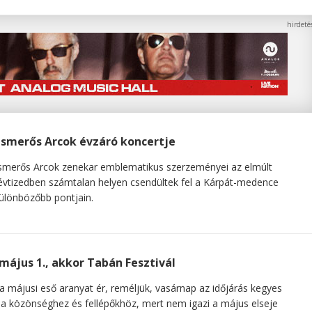
Ismerős Arcok évzáró koncertje
smerős Arcok zenekar emblematikus szerzeményei az elmúlt
évtizedben számtalan helyen csendültek fel a Kárpát-medence
ülönbözőbb pontjain.
május 1., akkor Tabán Fesztivál
a májusi eső aranyat ér, reméljük, vasárnap az időjárás kegyes
 a közönséghez és fellépőkhöz, mert nem igazi a május elseje