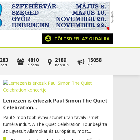
TÖLTSD FEL AZ OLDALRA
283
4810
2189
15058
cert
előadó
helyszín
hír
Lemezen is érkezik Paul Simon The Quiet
Celebration...
Paul Simon több évnyi szünet után tavaly ismét
turnéra indult. A The Quiet Celebration Tour bejárta
az Egyesült Államokat és Európát is, most...