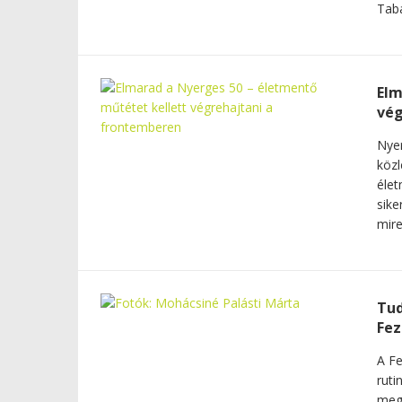
Tabá
Elm
vég
Nyer
közl
élet
sike
mire
Tud
Fez
A Fe
ruti
megl