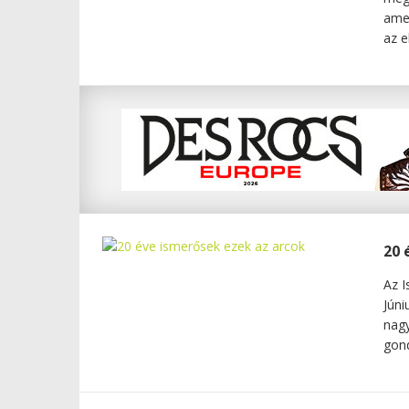
amen
az e
20 
Az I
Júni
nagy
gond