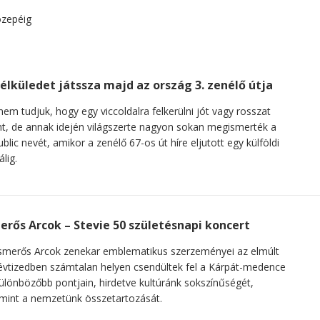
élküledet játssza majd az ország 3. zenélő útja
nem tudjuk, hogy egy viccoldalra felkerülni jót vagy rosszat
nt, de annak idején világszerte nagyon sokan megismerték a
blic nevét, amikor a zenélő 67-os út híre eljutott egy külföldi
álig.
erős Arcok – Stevie 50 születésnapi koncert
smerős Arcok zenekar emblematikus szerzeményei az elmúlt
évtizedben számtalan helyen csendültek fel a Kárpát-medence
ülönbözőbb pontjain, hirdetve kultúránk sokszínűségét,
mint a nemzetünk összetartozását.