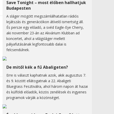
Save Tonight – most élőben hallhatjuk
Budapesten
A sláger mögött megszámlálhatatlan rádiós
lejátszás és generációkon átívelő ismertség áll.
És persze egy előadó, a svéd Eagle-Eye Cherry,
aki november 23-án az Akvárium Klubban ad
koncertet, ahol a világsláger mellett
pályafutásának legfontosabb dalai is
felcsendülnek.
De mitől kék a fű Abaligeten?
Erre is választ kaphatnak azok, akik augusztus 7.
és 9. között ellátogatnak a 22. Abaligeti
Bluegrass Fesztiválra, ahol három napon át hazai
és külföldi előadók, közös zenélések és ingyenes
programok várják a közönséget.