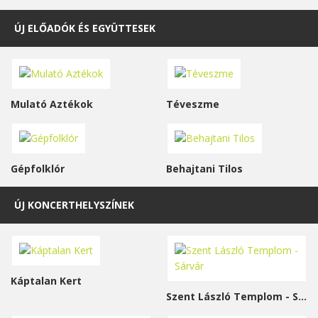
ÚJ ELŐADÓK ÉS EGYÜTTESEK
Mulató Aztékok
Téveszme
Gépfolklór
Behajtani Tilos
ÚJ KONCERTHELYSZÍNEK
Káptalan Kert
Szent László Templom - Sárvár