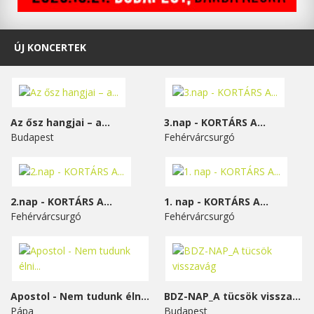
ÚJ KONCERTEK
Az ősz hangjai – a...
3.nap - KORTÁRS A...
Budapest
Fehérvárcsurgó
2.nap - KORTÁRS A...
1. nap - KORTÁRS A...
Fehérvárcsurgó
Fehérvárcsurgó
Apostol - Nem tudunk élni...
BDZ-NAP_A tücsök visszavág
Pápa
Budapest