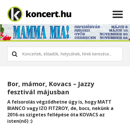
Bor, mámor, Kovacs – Jazzy
fesztivál májusban
A felsorolás végződhetne úgy is, hogy MATT
BIANCO vagy IZO FITZROY, de, bocs, nekünk a
2016-os szigetes fellépése óta KOVACS az
isten(nő) :)