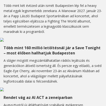
Több mint két évtized után ismét Budapesten lép fel a heavy
metal egyik legismertebb zenekara. A Manowar 2027. január 23-
án a Papp László Budapest Sportarénában ad koncertet, ahol
teljes egészében eljátssza a Fighting The World albumot,
emellett természetesen a legnagyobb klasszikusok sem
maradnak ki a programból.
Több mint 160 millió letöltésnál jár a Save Tonight
– most élőben hallhatjuk Budapesten
A sláger mögött megszámlálhatatlan rádiós lejátszás és
generációkon átívelő ismertség áll. És persze egy előadó, a svéd
Eagle-Eye Cherry, aki november 23-án az Akvárium Klubban ad
koncertet, ahol a világsláger mellett pályafutásának
legfontosabb dalai is felcsendülnek.
Rendet vág az AI ACT a zeneiparban
Augusztustól új átláthatósági szabályok gyökeresen