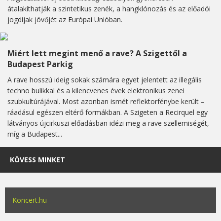
átalakíthatják a szintetikus zenék, a hangklónozás és az előadói
jogdíjak jövőjét az Európai Unióban.
Miért lett megint menő a rave? A Szigettől a
Budapest Parkig
A rave hosszú ideig sokak számára egyet jelentett az illegális
techno bulikkal és a kilencvenes évek elektronikus zenei
szubkultúrájával. Most azonban ismét reflektorfénybe került –
ráadásul egészen eltérő formákban. A Szigeten a Recirquel egy
látványos újcirkuszi előadásban idézi meg a rave szellemiségét,
míg a Budapest...
KÖVESS MINKET
Koncert.hu