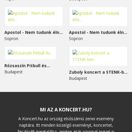
Apostol - Nem tudunk élni...
Apostol - Nem tudunk élni...
Sopron
Sopron
Rózsaszín Pitbull és...
Budapest
Zuboly koncert a STENK-ben
Budapest
MI AZ A KONCERT.HU?
A Koncert.hu az ország elsőszámú zenei esemény
naptára. Itt minden közelgő eseményt, koncertet,
fesztivált megtalálsz, amikre akár azonnal jegyet is