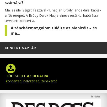
számára?
Ma, az idei Sziget Fesztivál -1. napján Bródy János dalai kapják
a főszerepet. A Bródy Dalok Napja elnevezésű kb. hatórásra
tervezett koncert a...
A táncházmozgalom túlélte az alapítóit – és
ma...
KONCERT NAPTÁR
TÖLTSD FEL AZ OLDALRA
koncerted, helyszíned, zenekarod