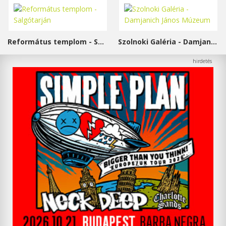
Református templom - Salgótarján
Szolnoki Galéria - Damjanich János Múzeum