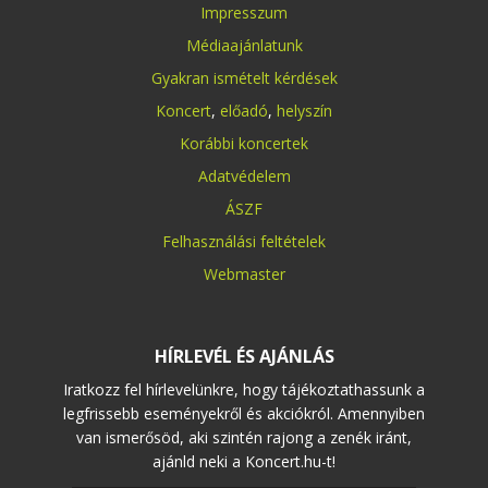
Impresszum
Médiaajánlatunk
Gyakran ismételt kérdések
Koncert
,
előadó
,
helyszín
Korábbi koncertek
Adatvédelem
ÁSZF
Felhasználási feltételek
Webmaster
HÍRLEVÉL ÉS AJÁNLÁS
Iratkozz fel hírlevelünkre, hogy tájékoztathassunk a
legfrissebb eseményekről és akciókról. Amennyiben
van ismerősöd, aki szintén rajong a zenék iránt,
ajánld neki a Koncert.hu-t!