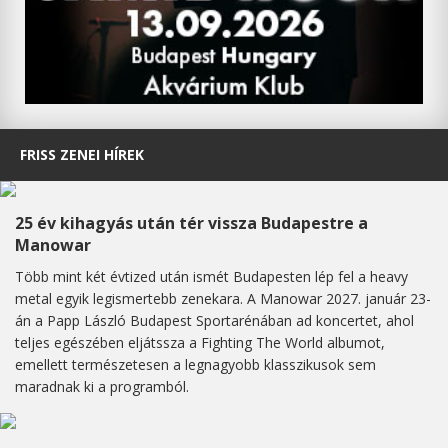
FRISS ZENEI HÍREK
25 év kihagyás után tér vissza Budapestre a
Manowar
Több mint két évtized után ismét Budapesten lép fel a heavy
metal egyik legismertebb zenekara. A Manowar 2027. január 23-
án a Papp László Budapest Sportarénában ad koncertet, ahol
teljes egészében eljátssza a Fighting The World albumot,
emellett természetesen a legnagyobb klasszikusok sem
maradnak ki a programból.