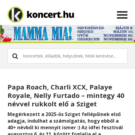
Papa Roach, Charli XCX, Palaye
Royale, Nelly Furtado – mintegy 40
névvel rukkolt elő a Sziget
Megérkezett a 2025-ös Sziget fellépőinek első
adagja, indulhat a számolgatás, hogy ebből a
40+ névből ki mennyit ismer :) Az idfei fesztivál
augusztus 6. és 11. között foglalja el a