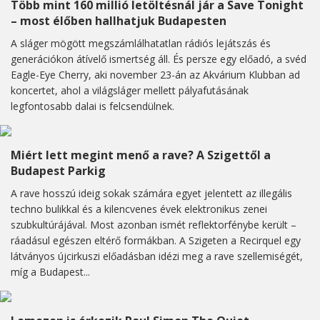
Több mint 160 millió letöltésnál jár a Save Tonight
– most élőben hallhatjuk Budapesten
A sláger mögött megszámlálhatatlan rádiós lejátszás és
generációkon átívelő ismertség áll. És persze egy előadó, a svéd
Eagle-Eye Cherry, aki november 23-án az Akvárium Klubban ad
koncertet, ahol a világsláger mellett pályafutásának
legfontosabb dalai is felcsendülnek.
Miért lett megint menő a rave? A Szigettől a
Budapest Parkig
A rave hosszú ideig sokak számára egyet jelentett az illegális
techno bulikkal és a kilencvenes évek elektronikus zenei
szubkultúrájával. Most azonban ismét reflektorfénybe került –
ráadásul egészen eltérő formákban. A Szigeten a Recirquel egy
látványos újcirkuszi előadásban idézi meg a rave szellemiségét,
míg a Budapest...