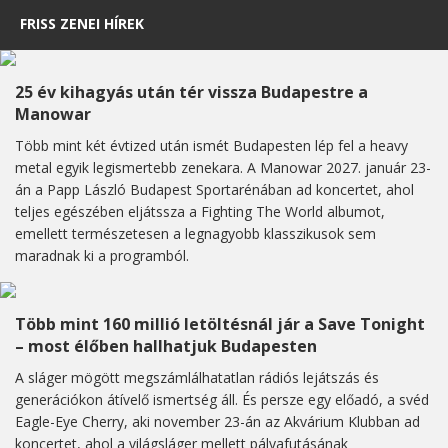
FRISS ZENEI HÍREK
25 év kihagyás után tér vissza Budapestre a
Manowar
Több mint két évtized után ismét Budapesten lép fel a heavy
metal egyik legismertebb zenekara. A Manowar 2027. január 23-
án a Papp László Budapest Sportarénában ad koncertet, ahol
teljes egészében eljátssza a Fighting The World albumot,
emellett természetesen a legnagyobb klasszikusok sem
maradnak ki a programból.
Több mint 160 millió letöltésnál jár a Save Tonight
– most élőben hallhatjuk Budapesten
A sláger mögött megszámlálhatatlan rádiós lejátszás és
generációkon átívelő ismertség áll. És persze egy előadó, a svéd
Eagle-Eye Cherry, aki november 23-án az Akvárium Klubban ad
koncertet, ahol a világsláger mellett pályafutásának