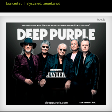
koncerted, helyszíned, zenekarod