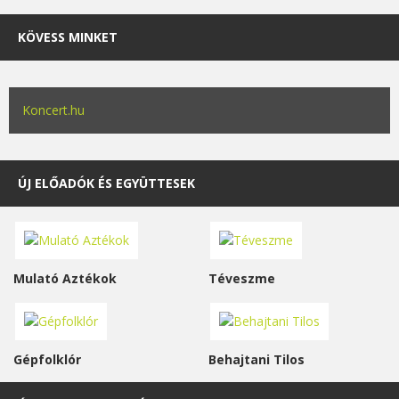
KÖVESS MINKET
Koncert.hu
ÚJ ELŐADÓK ÉS EGYÜTTESEK
Mulató Aztékok
Téveszme
Gépfolklór
Behajtani Tilos