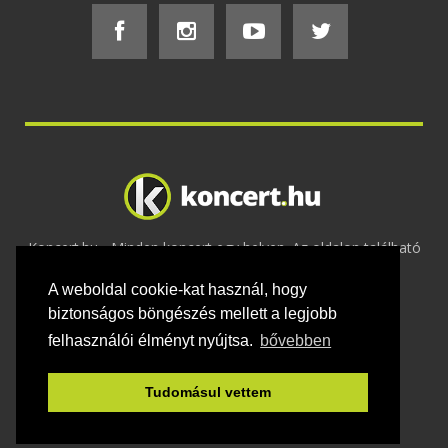
Koncert.hu - Minden koncert egy helyen. Az oldalon található
tartalmakat szerzői jogok védik © 2002 -
A weboldal cookie-kat használ, hogy
2020
Adatvédelem
-
ÁSZF
-
Felhasználási
feltételek
-
Webmaster
-
Kapcsolat és üzenet küldés
biztonságos böngészés mellett a legjobb
felhasználói élményt nyújtsa.
bővebben
Tudomásul vettem