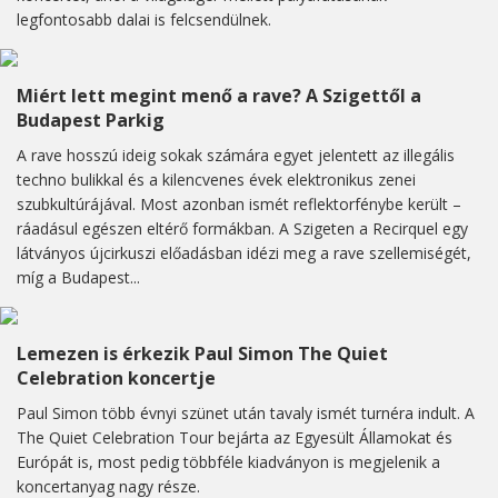
legfontosabb dalai is felcsendülnek.
Miért lett megint menő a rave? A Szigettől a
Budapest Parkig
A rave hosszú ideig sokak számára egyet jelentett az illegális
techno bulikkal és a kilencvenes évek elektronikus zenei
szubkultúrájával. Most azonban ismét reflektorfénybe került –
ráadásul egészen eltérő formákban. A Szigeten a Recirquel egy
látványos újcirkuszi előadásban idézi meg a rave szellemiségét,
míg a Budapest...
Lemezen is érkezik Paul Simon The Quiet
Celebration koncertje
Paul Simon több évnyi szünet után tavaly ismét turnéra indult. A
The Quiet Celebration Tour bejárta az Egyesült Államokat és
Európát is, most pedig többféle kiadványon is megjelenik a
koncertanyag nagy része.