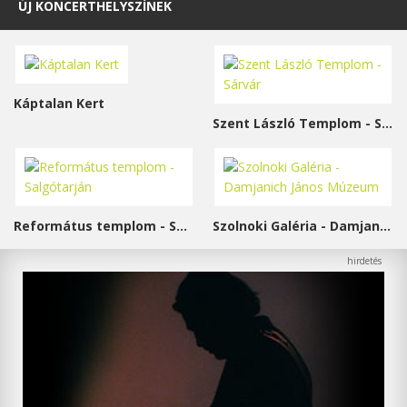
ÚJ KONCERTHELYSZÍNEK
Káptalan Kert
Szent László Templom - Sárvár
Református templom - Salgótarján
Szolnoki Galéria - Damjanich János Múzeum