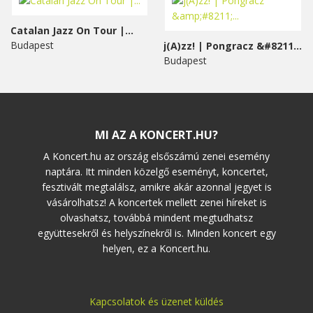
Catalan Jazz On Tour |...
Budapest
j(A)zz! | Pongracz &#8211;...
Budapest
MI AZ A KONCERT.HU?
A Koncert.hu az ország elsőszámú zenei esemény
naptára. Itt minden közelgő eseményt, koncertet,
fesztivált megtalálsz, amikre akár azonnal jegyet is
vásárolhatsz! A koncertek mellett zenei híreket is
olvashatsz, továbbá mindent megtudhatsz
együttesekről és helyszínekről is. Minden koncert egy
helyen, ez a Koncert.hu.
Kapcsolatok és üzenet küldés