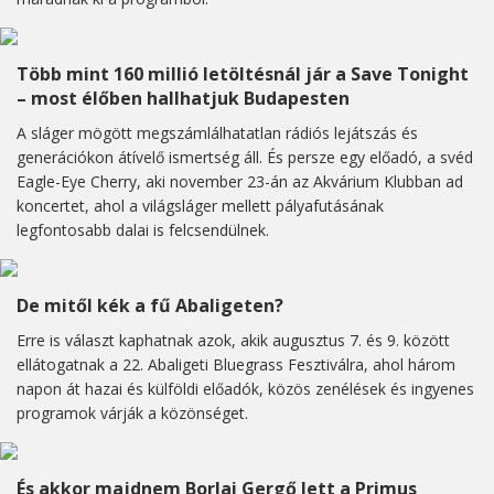
Több mint 160 millió letöltésnál jár a Save Tonight
– most élőben hallhatjuk Budapesten
A sláger mögött megszámlálhatatlan rádiós lejátszás és
generációkon átívelő ismertség áll. És persze egy előadó, a svéd
Eagle-Eye Cherry, aki november 23-án az Akvárium Klubban ad
koncertet, ahol a világsláger mellett pályafutásának
legfontosabb dalai is felcsendülnek.
De mitől kék a fű Abaligeten?
Erre is választ kaphatnak azok, akik augusztus 7. és 9. között
ellátogatnak a 22. Abaligeti Bluegrass Fesztiválra, ahol három
napon át hazai és külföldi előadók, közös zenélések és ingyenes
programok várják a közönséget.
És akkor majdnem Borlai Gergő lett a Primus