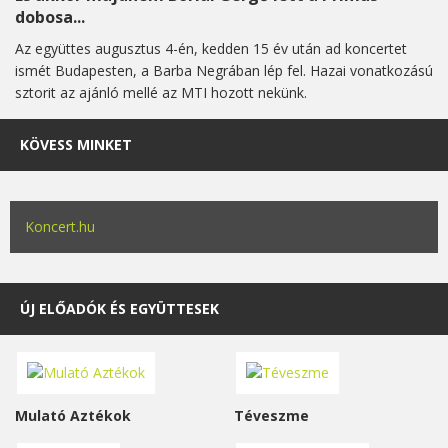
dobosa...
Az együttes augusztus 4-én, kedden 15 év után ad koncertet
ismét Budapesten, a Barba Negrában lép fel. Hazai vonatkozású
sztorit az ajánló mellé az MTI hozott nekünk.
KÖVESS MINKET
Koncert.hu
ÚJ ELŐADÓK ÉS EGYÜTTESEK
Mulató Aztékok
Téveszme