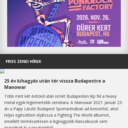
FRISS ZENEI HÍREK
25 év kihagyás után tér vissza Budapestre a
Manowar
Több mint két évtized után ismét Budapesten lép fel a heavy
metal egyik legismertebb zenekara. A Manowar 2027. január 23-
án a Papp László Budapest Sportarénában ad koncertet, ahol
teljes egészében eljátssza a Fighting The World albumot,
emellett természetesen a legnagyobb klasszikusok sem
maradnak ki a programból.