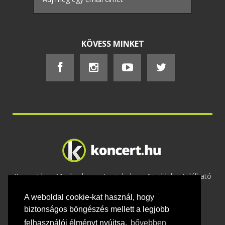
KÖVESS MINKET
Koncert.hu - Minden koncert egy helyen. Az oldalon található
tartalmakat szerzői jogok védik © 2002 -
A weboldal cookie-kat használ, hogy
2020
Adatvédelem
-
ÁSZF
-
Felhasználási
feltételek
-
Webmaster
-
Kapcsolat és üzenet küldés
biztonságos böngészés mellett a legjobb
felhasználói élményt nyújtsa.
bővebben