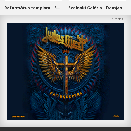
Református templom - Salgótarján
Szolnoki Galéria - Damjanich János Múzeum