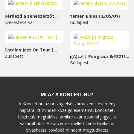
Kérdezd a zeneszerzőt...
Yemen Blues (IL/US/UY)
Székesfehérvár
Budapest
Catalan Jazz On Tour |...
Budapest
j(A)zz! | Pongracz &#8211;...
Budapest
MI AZ A KONCERT.HU?
A Koncert.hu az ország elsőszámú zenei esemény
naptára. Itt minden közelgő eseményt, koncertet,
fesztivált megtalálsz, amikre akár azonnal jegyet is
vásárolhatsz! A koncertek mellett zenei híreket is
olvashatsz, továbbá mindent megtudhatsz