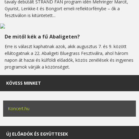
tavaly debütált STRAND FAN program idén Mehringer Marcit,
Gyurist, Lenkke-t és Bongort emeli reflektorfénybe – ők a
fesztiválon is kitüntetett...
De mitől kék a fű Abaligeten?
Erre is választ kaphatnak azok, akik augusztus 7. és 9. között
ellátogatnak a 22. Abaligeti Bluegrass Fesztiválra, ahol három
napon át hazai és külföldi előadók, közös zenélések és ingyenes
programok várják a közönséget.
KÖVESS MINKET
Koncert.hu
ÚJ ELŐADÓK ÉS EGYÜTTESEK