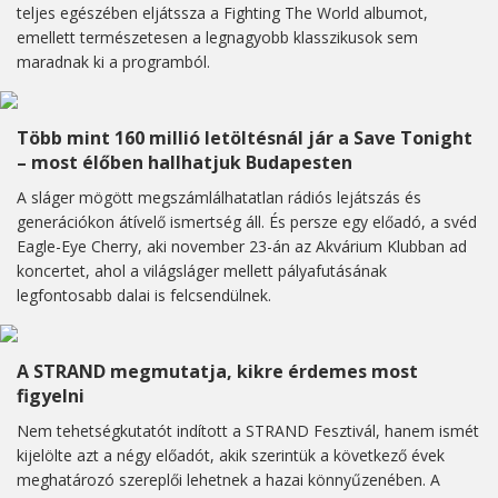
teljes egészében eljátssza a Fighting The World albumot,
emellett természetesen a legnagyobb klasszikusok sem
maradnak ki a programból.
Több mint 160 millió letöltésnál jár a Save Tonight
– most élőben hallhatjuk Budapesten
A sláger mögött megszámlálhatatlan rádiós lejátszás és
generációkon átívelő ismertség áll. És persze egy előadó, a svéd
Eagle-Eye Cherry, aki november 23-án az Akvárium Klubban ad
koncertet, ahol a világsláger mellett pályafutásának
legfontosabb dalai is felcsendülnek.
A STRAND megmutatja, kikre érdemes most
figyelni
Nem tehetségkutatót indított a STRAND Fesztivál, hanem ismét
kijelölte azt a négy előadót, akik szerintük a következő évek
meghatározó szereplői lehetnek a hazai könnyűzenében. A