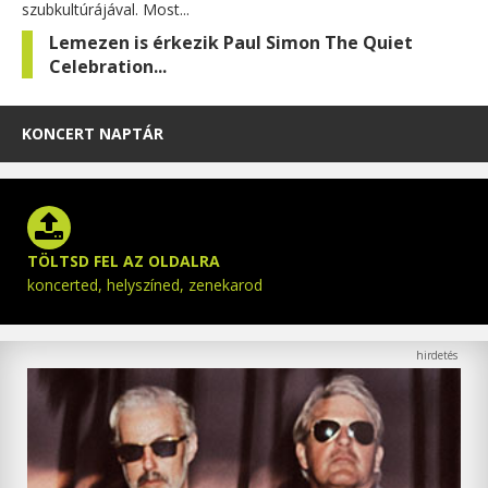
szubkultúrájával. Most...
Lemezen is érkezik Paul Simon The Quiet
Celebration...
KONCERT NAPTÁR
TÖLTSD FEL AZ OLDALRA
koncerted, helyszíned, zenekarod