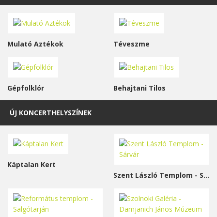
Mulató Aztékok
Téveszme
Gépfolklór
Behajtani Tilos
ÚJ KONCERTHELYSZÍNEK
Káptalan Kert
Szent László Templom - Sárvár