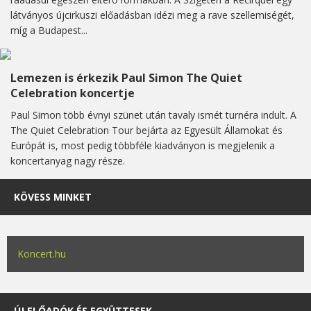
látványos újcirkuszi előadásban idézi meg a rave szellemiségét,
míg a Budapest...
Lemezen is érkezik Paul Simon The Quiet
Celebration koncertje
Paul Simon több évnyi szünet után tavaly ismét turnéra indult. A
The Quiet Celebration Tour bejárta az Egyesült Államokat és
Európát is, most pedig többféle kiadványon is megjelenik a
koncertanyag nagy része.
KÖVESS MINKET
Koncert.hu
ÚJ ELŐADÓK ÉS EGYÜTTESEK