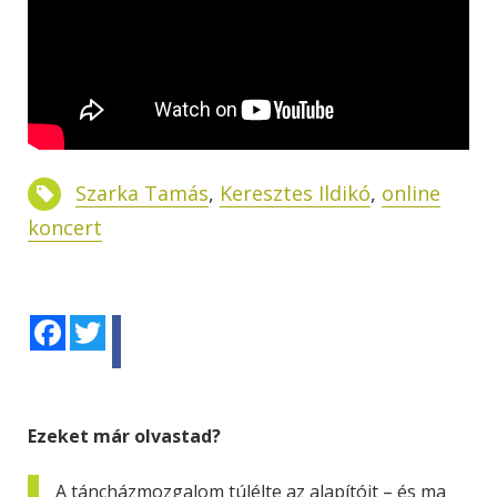
Szarka Tamás
,
Keresztes Ildikó
,
online
koncert
Facebook
Twitter
Ezeket már olvastad?
A táncházmozgalom túlélte az alapítóit – és ma