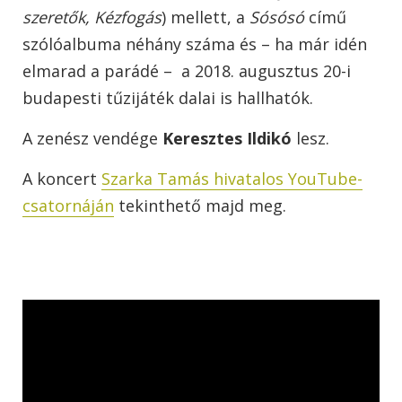
szeretők, Kézfogás
) mellett, a
Sósósó
című
szólóalbuma néhány száma és – ha már idén
elmarad a parádé – a 2018. augusztus 20-i
budapesti tűzijáték dalai is hallhatók.
A zenész vendége
Keresztes Ildikó
lesz.
A koncert
Szarka Tamás hivatalos YouTube-
csatornáján
tekinthető majd meg.