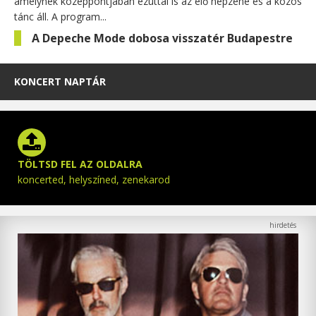
amelynek középpontjában ezúttal is az élő népzene és a közös
tánc áll. A program...
A Depeche Mode dobosa visszatér Budapestre
KONCERT NAPTÁR
TÖLTSD FEL AZ OLDALRA
koncerted, helyszíned, zenekarod