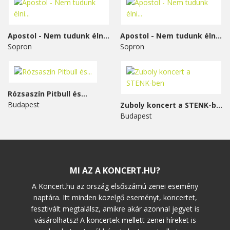
Apostol - Nem tudunk élni...
Apostol - Nem tudunk élni...
Sopron
Sopron
Rózsaszín Pitbull és...
Budapest
Zuboly koncert a STENK-ben
Budapest
MI AZ A KONCERT.HU?
A Koncert.hu az ország elsőszámú zenei esemény
naptára. Itt minden közelgő eseményt, koncertet,
fesztivált megtalálsz, amikre akár azonnal jegyet is
vásárolhatsz! A koncertek mellett zenei híreket is