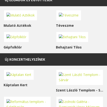
Mulató Aztékok
Téveszme
Gépfolklór
Behajtani Tilos
ÚJ KONCERTHELYSZÍNEK
Káptalan Kert
Szent László Templom - Sárvár