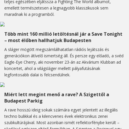
teljes egészében eljátssza a Fighting The World albumot,
emellett természetesen a legnagyobb klasszikusok sem
maradnak ki a programból.
Több mint 160 millió letöltésnál jár a Save Tonight
– most élőben hallhatjuk Budapesten
A sláger mögött megszámlálhatatlan rádiós lejátszás és
generációkon átívelő ismertség áll. És persze egy előadó, a svéd
Eagle-Eye Cherry, aki november 23-án az Akvárium Klubban ad
koncertet, ahol a világsláger mellett pályafutásának
legfontosabb dalai is felcsendülnek.
Miért lett megint menő a rave? A Szigettől a
Budapest Parkig
A rave hosszú ideig sokak számára egyet jelentett az illegális
techno bulikkal és a kilencvenes évek elektronikus zenei
szubkultúrájával. Most azonban ismét reflektorfénybe került –
ráadásul egészen eltérő formákban. A Szigeten a Recirquel egy