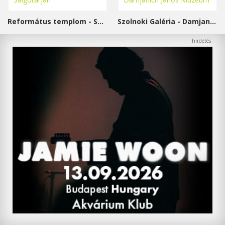
Református templom - Salgótarján
Szolnoki Galéria - Damjanich János Múzeum