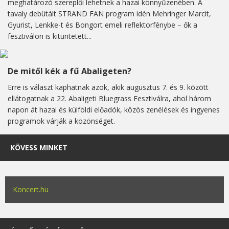
meghatározó szereplői lehetnek a hazai könnyűzenében. A
tavaly debütált STRAND FAN program idén Mehringer Marcit,
Gyurist, Lenkke-t és Bongort emeli reflektorfénybe – ők a
fesztiválon is kitüntetett...
De mitől kék a fű Abaligeten?
Erre is választ kaphatnak azok, akik augusztus 7. és 9. között
ellátogatnak a 22. Abaligeti Bluegrass Fesztiválra, ahol három
napon át hazai és külföldi előadók, közös zenélések és ingyenes
programok várják a közönséget.
KÖVESS MINKET
Koncert.hu