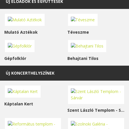
ÚJ ELŐADÓK ÉS EGYÜTTESEK
Mulató Aztékok
Téveszme
Gépfolklór
Behajtani Tilos
ÚJ KONCERTHELYSZÍNEK
Káptalan Kert
Szent László Templom - Sárvár