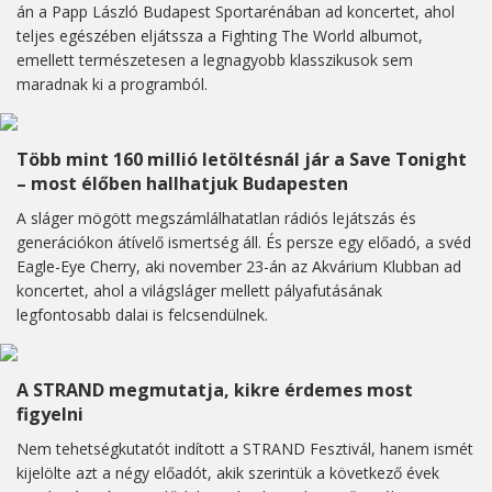
án a Papp László Budapest Sportarénában ad koncertet, ahol
teljes egészében eljátssza a Fighting The World albumot,
emellett természetesen a legnagyobb klasszikusok sem
maradnak ki a programból.
Több mint 160 millió letöltésnál jár a Save Tonight
– most élőben hallhatjuk Budapesten
A sláger mögött megszámlálhatatlan rádiós lejátszás és
generációkon átívelő ismertség áll. És persze egy előadó, a svéd
Eagle-Eye Cherry, aki november 23-án az Akvárium Klubban ad
koncertet, ahol a világsláger mellett pályafutásának
legfontosabb dalai is felcsendülnek.
A STRAND megmutatja, kikre érdemes most
figyelni
Nem tehetségkutatót indított a STRAND Fesztivál, hanem ismét
kijelölte azt a négy előadót, akik szerintük a következő évek