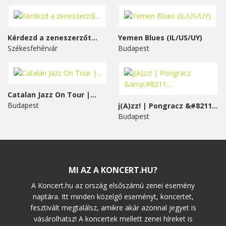
Kérdezd a zeneszerzőt...
Yemen Blues (IL/US/UY)
Székesfehérvár
Budapest
Catalan Jazz On Tour |...
Budapest
j(A)zz! | Pongracz &#8211;...
Budapest
MI AZ A KONCERT.HU?
A Koncert.hu az ország elsőszámú zenei esemény
naptára. Itt minden közelgő eseményt, koncertet,
fesztivált megtalálsz, amikre akár azonnal jegyet is
vásárolhatsz! A koncertek mellett zenei híreket is