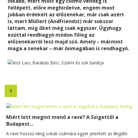
inkább, mert most egy csomó vendég is
fellépett, előre meghirdetve, engem most
jobban érdekelt az előzenekar, már csak azért
is, mert Müllert (AndFriendst) már sokszor
láttam, míg őket még csak egyszer. Úgyhogy
ezúttal rendhagyó módon főleg az
előzenekarról lesz majd szó. Amely – mármint
maga a zenekar – már önmagában is rendhagyó.
1
Miért lett megint menő a rave? A Szigettől a
Budapest...
A rave hosszú ideig sokak számára egyet jelentett az illegális