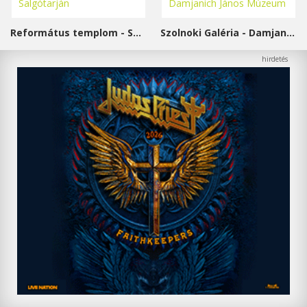
Református templom - Salgótarján
Szolnoki Galéria - Damjanich János Múzeum