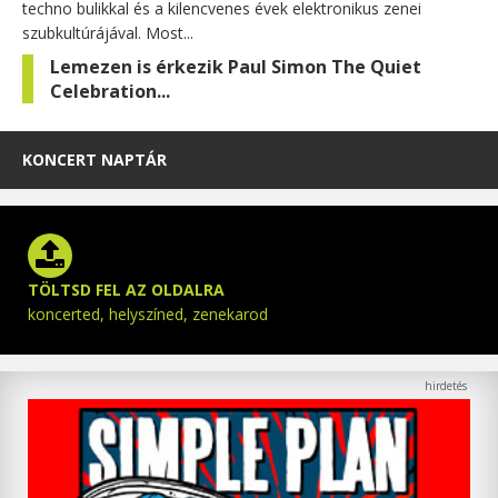
techno bulikkal és a kilencvenes évek elektronikus zenei
szubkultúrájával. Most...
Lemezen is érkezik Paul Simon The Quiet
Celebration...
KONCERT NAPTÁR
TÖLTSD FEL AZ OLDALRA
koncerted, helyszíned, zenekarod