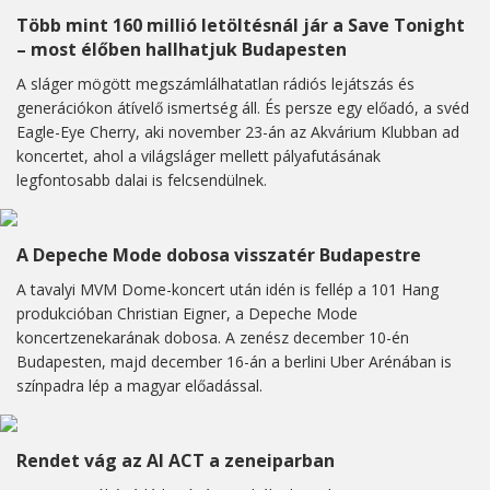
Több mint 160 millió letöltésnál jár a Save Tonight
– most élőben hallhatjuk Budapesten
A sláger mögött megszámlálhatatlan rádiós lejátszás és
generációkon átívelő ismertség áll. És persze egy előadó, a svéd
Eagle-Eye Cherry, aki november 23-án az Akvárium Klubban ad
koncertet, ahol a világsláger mellett pályafutásának
legfontosabb dalai is felcsendülnek.
A Depeche Mode dobosa visszatér Budapestre
A tavalyi MVM Dome-koncert után idén is fellép a 101 Hang
produkcióban Christian Eigner, a Depeche Mode
koncertzenekarának dobosa. A zenész december 10-én
Budapesten, majd december 16-án a berlini Uber Arénában is
színpadra lép a magyar előadással.
Rendet vág az AI ACT a zeneiparban