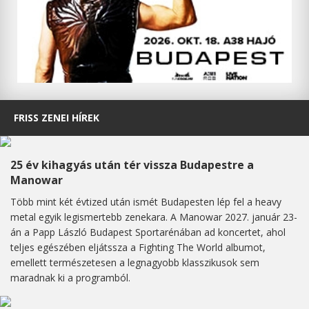
FRISS ZENEI HÍREK
25 év kihagyás után tér vissza Budapestre a
Manowar
Több mint két évtized után ismét Budapesten lép fel a heavy
metal egyik legismertebb zenekara. A Manowar 2027. január 23-
án a Papp László Budapest Sportarénában ad koncertet, ahol
teljes egészében eljátssza a Fighting The World albumot,
emellett természetesen a legnagyobb klasszikusok sem
maradnak ki a programból.