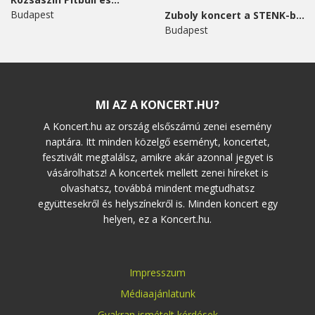
Budapest
Zuboly koncert a STENK-ben
Budapest
MI AZ A KONCERT.HU?
A Koncert.hu az ország elsőszámú zenei esemény
naptára. Itt minden közelgő eseményt, koncertet,
fesztivált megtalálsz, amikre akár azonnal jegyet is
vásárolhatsz! A koncertek mellett zenei híreket is
olvashatsz, továbbá mindent megtudhatsz
együttesekről és helyszínekről is. Minden koncert egy
helyen, ez a Koncert.hu.
Impresszum
Médiaajánlatunk
Gyakran ismételt kérdések