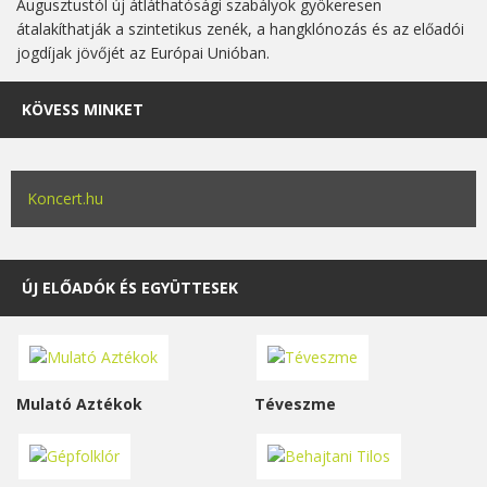
Augusztustól új átláthatósági szabályok gyökeresen
átalakíthatják a szintetikus zenék, a hangklónozás és az előadói
jogdíjak jövőjét az Európai Unióban.
KÖVESS MINKET
Koncert.hu
ÚJ ELŐADÓK ÉS EGYÜTTESEK
Mulató Aztékok
Téveszme