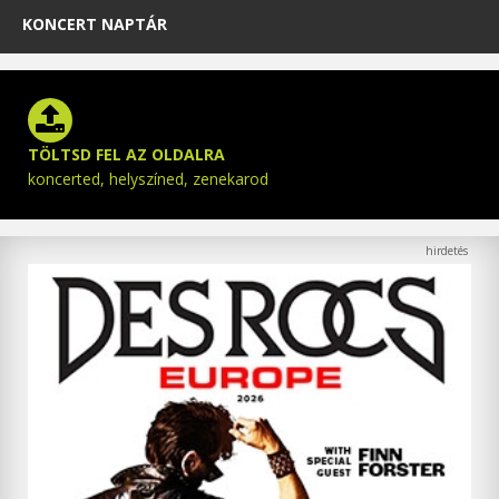
KONCERT NAPTÁR
TÖLTSD FEL AZ OLDALRA
koncerted, helyszíned, zenekarod