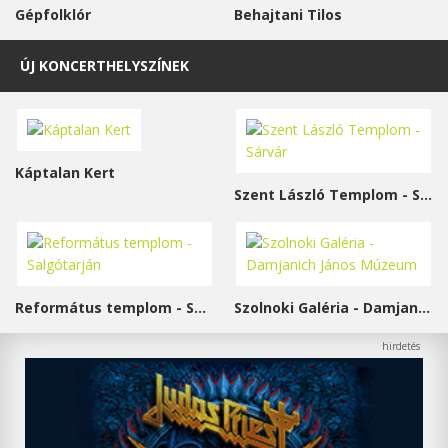
Gépfolklór
Behajtani Tilos
ÚJ KONCERTHELYSZÍNEK
Káptalan Kert
Szent László Templom - Sárvár
Református templom - Salgótarján
Szolnoki Galéria - Damjanich János Múzeum