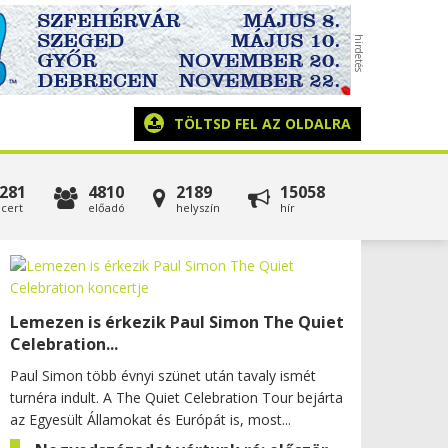
TÖLTSD FEL AZ OLDALRA
281
4810
2189
15058
cert
előadó
helyszín
hír
Lemezen is érkezik Paul Simon The Quiet
Celebration...
Paul Simon több évnyi szünet után tavaly ismét
turnéra indult. A The Quiet Celebration Tour bejárta
az Egyesült Államokat és Európát is, most...