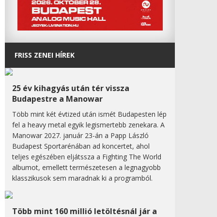
FRISS ZENEI HÍREK
25 év kihagyás után tér vissza
Budapestre a Manowar
Több mint két évtized után ismét Budapesten lép
fel a heavy metal egyik legismertebb zenekara. A
Manowar 2027. január 23-án a Papp László
Budapest Sportarénában ad koncertet, ahol
teljes egészében eljátssza a Fighting The World
albumot, emellett természetesen a legnagyobb
klasszikusok sem maradnak ki a programból.
Több mint 160 millió letöltésnál jár a