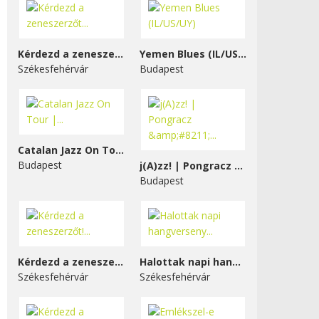
Kérdezd a zeneszerzőt...
Yemen Blues (IL/US/UY)
Székesfehérvár
Budapest
Catalan Jazz On Tour |...
Budapest
j(A)zz! | Pongracz &#8211;...
Budapest
Kérdezd a zeneszerzőt!...
Halottak napi hangverseny...
Székesfehérvár
Székesfehérvár