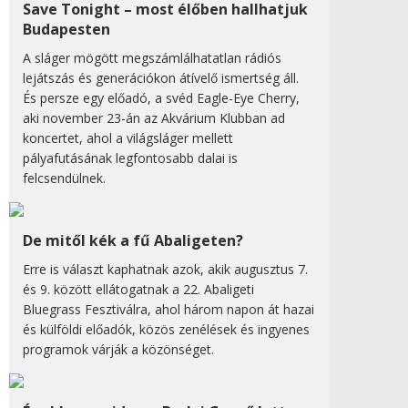
Save Tonight – most élőben hallhatjuk
Budapesten
A sláger mögött megszámlálhatatlan rádiós
lejátszás és generációkon átívelő ismertség áll.
És persze egy előadó, a svéd Eagle-Eye Cherry,
aki november 23-án az Akvárium Klubban ad
koncertet, ahol a világsláger mellett
pályafutásának legfontosabb dalai is
felcsendülnek.
De mitől kék a fű Abaligeten?
Erre is választ kaphatnak azok, akik augusztus 7.
és 9. között ellátogatnak a 22. Abaligeti
Bluegrass Fesztiválra, ahol három napon át hazai
és külföldi előadók, közös zenélések és ingyenes
programok várják a közönséget.