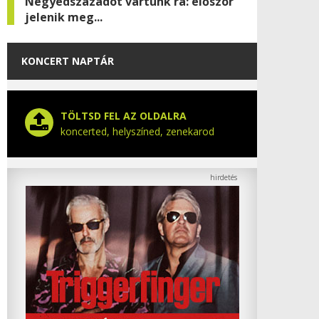
Negyedszázadot vártunk rá: először
jelenik meg...
KONCERT NAPTÁR
TÖLTSD FEL AZ OLDALRA
koncerted, helyszíned, zenekarod