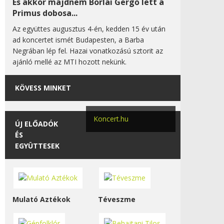
És akkor majdnem Borlai Gergő lett a
Primus dobosa...
Az együttes augusztus 4-én, kedden 15 év után
ad koncertet ismét Budapesten, a Barba
Negrában lép fel. Hazai vonatkozású sztorit az
ajánló mellé az MTI hozott nekünk.
KÖVESS MINKET
Koncert.hu
ÚJ ELŐADÓK
ÉS
EGYÜTTESEK
Mulató Aztékok
Téveszme