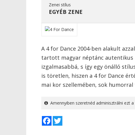
Zenei stílus
EGYÉB ZENE
A 4 for Dance 2004-ben alakult azzal 
tartott magyar néptánc autentikus 
izgalmasabbá, s így egy önálló stíl
is töretlen, hiszen a 4 for Dance ért
mai kor szellemében, sok humorral 
Amennyiben szeretnéd adminisztrálni ezt a 
Facebook
Twitter