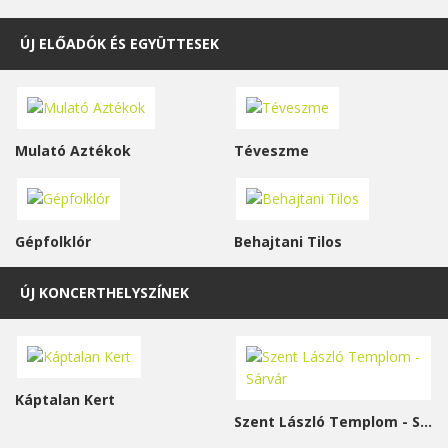
ÚJ ELŐADÓK ÉS EGYÜTTESEK
Mulató Aztékok
Téveszme
Gépfolklór
Behajtani Tilos
ÚJ KONCERTHELYSZÍNEK
Káptalan Kert
Szent László Templom - Sárvár