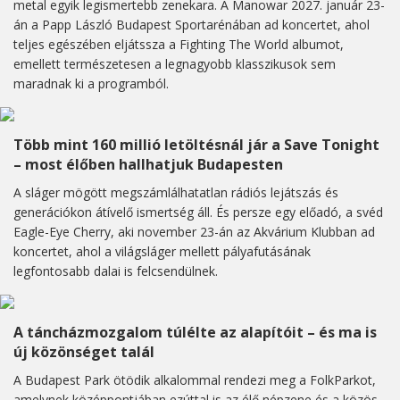
metal egyik legismertebb zenekara. A Manowar 2027. január 23-
án a Papp László Budapest Sportarénában ad koncertet, ahol
teljes egészében eljátssza a Fighting The World albumot,
emellett természetesen a legnagyobb klasszikusok sem
maradnak ki a programból.
Több mint 160 millió letöltésnál jár a Save Tonight
– most élőben hallhatjuk Budapesten
A sláger mögött megszámlálhatatlan rádiós lejátszás és
generációkon átívelő ismertség áll. És persze egy előadó, a svéd
Eagle-Eye Cherry, aki november 23-án az Akvárium Klubban ad
koncertet, ahol a világsláger mellett pályafutásának
legfontosabb dalai is felcsendülnek.
A táncházmozgalom túlélte az alapítóit – és ma is
új közönséget talál
A Budapest Park ötödik alkalommal rendezi meg a FolkParkot,
amelynek középpontjában ezúttal is az élő népzene és a közös