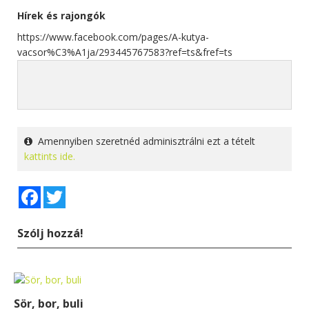
Hírek és rajongók
https://www.facebook.com/pages/A-kutya-
vacsor%C3%A1ja/293445767583?ref=ts&fref=ts
Amennyiben szeretnéd adminisztrálni ezt a tételt
kattints ide.
Facebook
Twitter
Szólj hozzá!
Sör, bor, buli