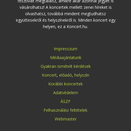
fesztivált megtalálsz, amikre akár azonnal jegyet is
vásárolhatsz! A koncertek mellett zenei híreket is
olvashatsz, továbbá mindent megtudhatsz
együttesekről és helyszínekről is. Minden koncert egy
helyen, ez a Koncert.hu.
Impresszum
Médiaajánlatunk
Gyakran ismételt kérdések
Koncert
,
előadó
,
helyszín
Korábbi koncertek
Adatvédelem
ÁSZF
Felhasználási feltételek
Webmaster