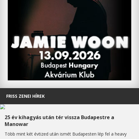
FRISS ZENEI HÍREK
25 év kihagyás után tér vissza Budapestre a
Manowar
Több mint két évtized után ismét Budapesten lép fel a heavy