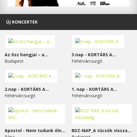
ÚJ KONCERTEK
Az ősz hangjai – a...
3.nap - KORTÁRS A...
Budapest
Fehérvárcsurgó
2.nap - KORTÁRS A...
1. nap - KORTÁRS A...
Fehérvárcsurgó
Fehérvárcsurgó
Apostol - Nem tudunk élni...
BDZ-NAP_A tücsök visszavág
Pápa
Budapest