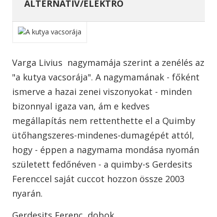
ALTERNATÍV/ELEKTRO
Varga Livius nagymamája szerint a zenélés az
"a kutya vacsorája". A nagymamának - főként
ismerve a hazai zenei viszonyokat - minden
bizonnyal igaza van, ám e kedves
megállapítás nem rettenthette el a Quimby
ütőhangszeres-mindenes-dumagépét attól,
hogy - éppen a nagymama mondása nyomán
született fedőnéven - a quimby-s Gerdesits
Ferenccel saját cuccot hozzon össze 2003
nyarán.
Gerdesits Ferenc, dobok