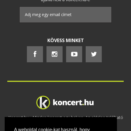
KÖVESS MINKET
Koncert.hu - Minden koncert egy helyen. Az oldalon található
tartalmakat szerzői jogok védik © 2002 -
A weboldal cookie-kat használ, hogy
2020
Adatvédelem
-
ÁSZF
-
Felhasználási