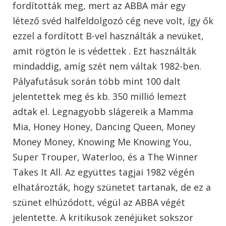
fordították meg, mert az ABBA már egy
létező svéd halfeldolgozó cég neve volt, így ők
ezzel a fordított B-vel használták a nevüket,
amit rögtön le is védettek . Ezt használták
mindaddig, amíg szét nem váltak 1982-ben.
Pályafutásuk során több mint 100 dalt
jelentettek meg és kb. 350 millió lemezt
adtak el. Legnagyobb slágereik a Mamma
Mia, Honey Honey, Dancing Queen, Money
Money Money, Knowing Me Knowing You,
Super Trouper, Waterloo, és a The Winner
Takes It All. Az együttes tagjai 1982 végén
elhatározták, hogy szünetet tartanak, de ez a
szünet elhúzódott, végül az ABBA végét
jelentette. A kritikusok zenéjüket sokszor