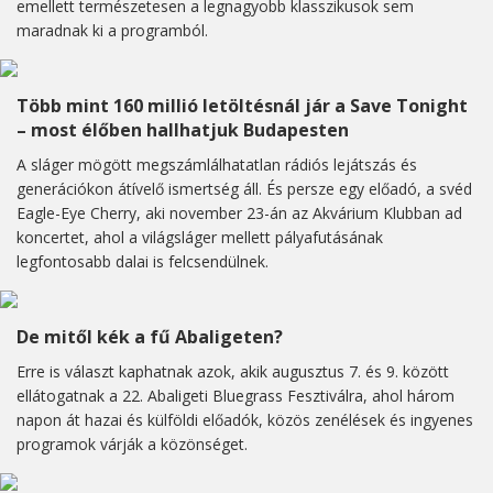
emellett természetesen a legnagyobb klasszikusok sem
maradnak ki a programból.
Több mint 160 millió letöltésnál jár a Save Tonight
– most élőben hallhatjuk Budapesten
A sláger mögött megszámlálhatatlan rádiós lejátszás és
generációkon átívelő ismertség áll. És persze egy előadó, a svéd
Eagle-Eye Cherry, aki november 23-án az Akvárium Klubban ad
koncertet, ahol a világsláger mellett pályafutásának
legfontosabb dalai is felcsendülnek.
De mitől kék a fű Abaligeten?
Erre is választ kaphatnak azok, akik augusztus 7. és 9. között
ellátogatnak a 22. Abaligeti Bluegrass Fesztiválra, ahol három
napon át hazai és külföldi előadók, közös zenélések és ingyenes
programok várják a közönséget.