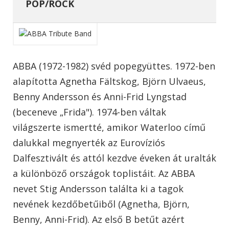
POP/ROCK
ABBA (1972-1982) svéd popegyüttes. 1972-ben
alapította Agnetha Fältskog, Björn Ulvaeus,
Benny Andersson és Anni-Frid Lyngstad
(beceneve „Frida"). 1974-ben váltak
világszerte ismertté, amikor Waterloo című
dalukkal megnyerték az Eurovíziós
Dalfesztivált és attól kezdve éveken át uralták
a különböző országok toplistáit. Az ABBA
nevet Stig Andersson találta ki a tagok
nevének kezdőbetűiből (Agnetha, Björn,
Benny, Anni-Frid). Az első B betűt azért