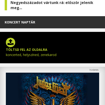
Negyedszázadot vártunk rá: először jelenik
meg...
KONCERT NAPTÁR
TÖLTSD FEL AZ OLDALRA
koncerted, helyszíned, zenekarod