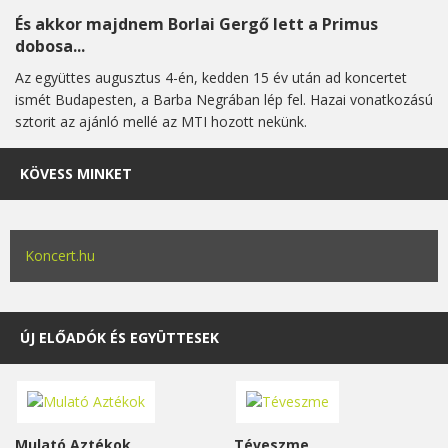
És akkor majdnem Borlai Gergő lett a Primus
dobosa...
Az együttes augusztus 4-én, kedden 15 év után ad koncertet
ismét Budapesten, a Barba Negrában lép fel. Hazai vonatkozású
sztorit az ajánló mellé az MTI hozott nekünk.
KÖVESS MINKET
Koncert.hu
ÚJ ELŐADÓK ÉS EGYÜTTESEK
Mulató Aztékok
Téveszme