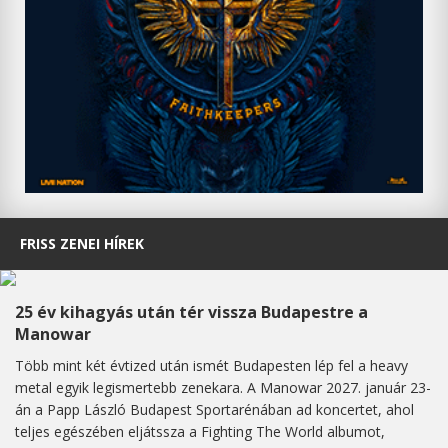
FRISS ZENEI HÍREK
25 év kihagyás után tér vissza Budapestre a
Manowar
Több mint két évtized után ismét Budapesten lép fel a heavy
metal egyik legismertebb zenekara. A Manowar 2027. január 23-
án a Papp László Budapest Sportarénában ad koncertet, ahol
teljes egészében eljátssza a Fighting The World albumot,