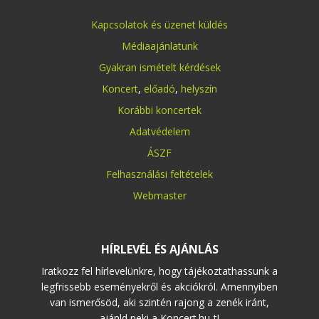
Kapcsolatok és üzenet küldés
Médiaajánlatunk
Gyakran ismételt kérdések
Koncert
,
előadó
,
helyszín
Korábbi koncertek
Adatvédelem
ÁSZF
Felhasználási feltételek
Webmaster
HÍRLEVÉL ÉS AJÁNLÁS
Iratkozz fel hírlevelünkre, hogy tájékoztathassunk a
legfrissebb eseményekről és akciókról. Amennyiben
van ismerősöd, aki szintén rajong a zenék iránt,
ajánld neki a Koncert.hu-t!