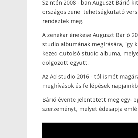
Szintén 2008 - ban Auguszt Bárió k
országos zenei tehetségkutató vers
rendeztek meg.
A zenekar énekese Auguszt Bárió 201
studio albumának megírására, így ké
kezed c.utolsó studio albuma, mel
dolgozott együtt.
Az Ad studio 2016 - tól ismét magára 
meghívások és fellépések napjainkb
Bárió évente jelentetett meg egy- egy
szerzeményt, melyet édesapja emlék