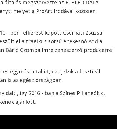
italálta és megszervezte az ÉLETED DALA
enyt, melyet a ProArt Irodával közösen
0 - ben felkérést kapott Cserháti Zsuzsa
szült el a tragikus sorsú énekesnő Add a
yen Bárió Czomba Imre zeneszerző producerrel
és egymásra talált, ezt jelzik a fesztivál
an is az egész országban.
 dalt , így 2016 - ban a Színes Pillangók c.
ének ajánlott.