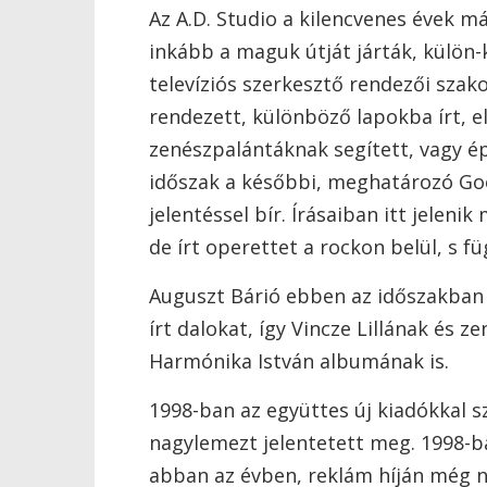
Az A.D. Studio a kilencvenes évek má
inkább a maguk útját járták, külön-
televíziós szerkesztő rendezői szako
rendezett, különböző lapokba írt, 
zenészpalántáknak segített, vagy ép
időszak a későbbi, meghatározó Go
jelentéssel bír. Írásaiban itt jelenik
de írt operettet a rockon belül, s f
Auguszt Bárió ebben az időszakban
írt dalokat, így Vincze Lillának és 
Harmónika István albumának is.
1998-ban az együttes új kiadókkal s
nagylemezt jelentetett meg. 1998-b
abban az évben, reklám híján még n