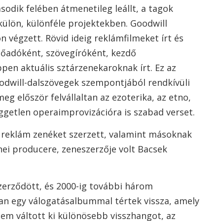
sodik felében átmenetileg leállt, a tagok
külön, különféle projektekben. Goodwill
n végzett. Rövid ideig reklámfilmeket írt és
előadóként, szövegíróként, kezdő
pen aktuális sztárzenekaroknak írt. Ez az
odwill-dalszövegek szempontjából rendkívüli
 meg először felvállaltan az ezoterika, az etno,
üggetlen operaimprovizációra is szabad verset.
 reklám zenéket szerzett, valamint másoknak
zenei producere, zeneszerzője volt Bacsek
zerződött, és 2000-ig további három
an egy válogatásalbummal tértek vissza, amely
em váltott ki különösebb visszhangot, az