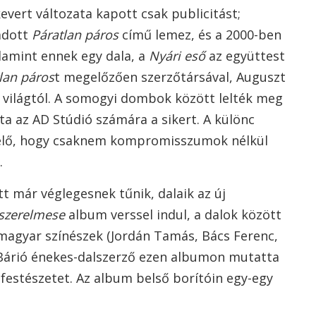
evert változata kapott csak publicitást;
adott
Páratlan páros
című lemez, és a 2000-ben
amint ennek egy dala, a
Nyári eső
az együttest
lan páros
t megelőzően szerzőtársával, Auguszt
 a világtól. A somogyi dombok között lelték meg
a az AD Stúdió számára a sikert. A különc
t elő, hogy csaknem kompromisszumok nélkül
.
tt már véglegesnek tűnik, dalaik az új
szerelmese
album verssel indul, a dalok között
 magyar színészek (Jordán Tamás, Bács Ferenc,
 Bárió énekes-dalszerző ezen albumon mutatta
 festészetet. Az album belső borítóin egy-egy