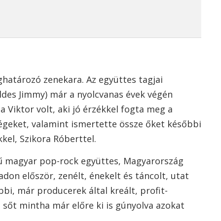
határozó zenekara. Az együttes tagjai
öldes Jimmy) már a nyolcvanas évek végén
Viktor volt, aki jó érzékkel fogta meg a
égeket, valamint ismertette össze őket későbbi
el, Szikora Róberttel.
rű magyar pop-rock együttes, Magyarország
adon először, zenélt, énekelt és táncolt, utat
bbi, már producerek által kreált, profit-
, sőt mintha már előre ki is gúnyolva azokat