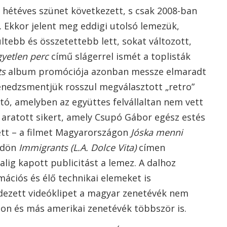
n hétéves szünet következett, s csak 2008-ban
. Ekkor jelent meg eddigi utolsó lemezük,
tebb és összetettebb lett, sokat változott,
gyetlen perc
című slágerrel ismét a toplisták
ts
album promóciója azonban messze elmaradt
menedzsmentjük rosszul megválasztott „retro”
, amelyben az együttes felvállaltan nem vett
 aratott sikert, amely Csupó Gábor egész estés
lett – a filmet Magyarországon
Jóska menni
ldön
Immigrants (L.A. Dolce Vita)
címen
alig kapott publicitást a lemez. A dalhoz
mációs és élő technikai elemeket is
ndezett videóklipet a magyar zenetévék nem
ion és más amerikai zenetévék többször is.