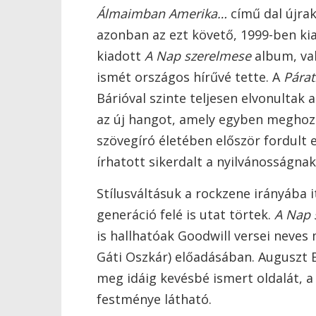
Álmaimban Amerika…
című dal újrak
azonban az ezt követő, 1999-ben ki
kiadott
A Nap szerelmese
album, val
ismét országos hírűvé tette. A
Párat
Bárióval szinte teljesen elvonultak
az új hangot, amely egyben meghozt
szövegíró életében először fordul
írhatott sikerdalt a nyilvánosságnak
Stílusváltásuk a rockzene irányába i
generáció felé is utat törtek.
A Nap 
is hallhatóak Goodwill versei neves
Gáti Oszkár) előadásában. Auguszt
meg idáig kevésbé ismert oldalát, a
festménye látható.