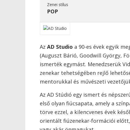
Zenei stílus
POP
Az
AD Studio
a 90-es évek egyik meg
(Auguszt Bárió, Goodwill György, F
ismerték egymást. Menedzserük Vida 
zenekar tehetségében rejlő lehetős
mentorukkal és művészeti vezetőjükk
Az AD Stúdió egy ismert és népsze
első olyan fiúcsapata, amely a színp
törve ezzel, a kilencvenes évek késő
orientált fiúzenekar-formációi előtt
vagy akár önmagukat.