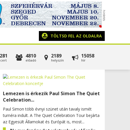
TÖLTSD FEL AZ OLDALRA
281
4810
2189
15058
cert
előadó
helyszín
hír
Lemezen is érkezik Paul Simon The Quiet
Celebration...
Paul Simon több évnyi szünet után tavaly ismét
turnéra indult. A The Quiet Celebration Tour bejárta
az Egyesült Államokat és Európát is, most...