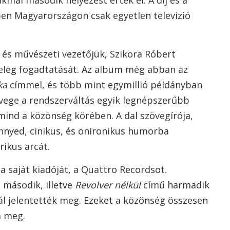
kmai második helyezést értek el. A díj és a
ben Magyarországon csak egyetlen televízió
 és művészeti vezetőjük, Szikora Róbert
leg fogadtatását. Az album még abban az
ka
címmel, és több mint egymillió példányban
övege a rendszerváltás egyik legnépszerűbb
mind a közönség körében. A dal szövegírója,
nyed, cinikus, és önironikus humorba
rikus arcát.
a saját kiadóját, a Quattro Recordsot.
második, illetve
Revolver nélkül
című harmadik
l jelentették meg. Ezeket a közönség összesen
a meg.