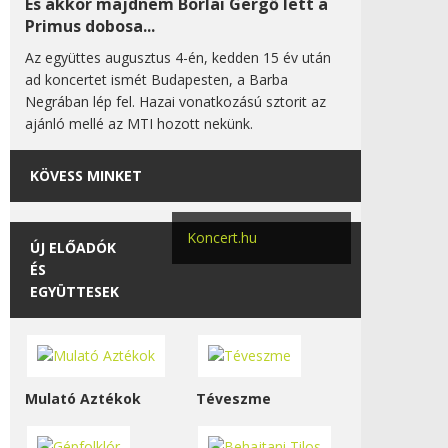
És akkor majdnem Borlai Gergő lett a
Primus dobosa...
Az együttes augusztus 4-én, kedden 15 év után
ad koncertet ismét Budapesten, a Barba
Negrában lép fel. Hazai vonatkozású sztorit az
ajánló mellé az MTI hozott nekünk.
KÖVESS MINKET
Koncert.hu
ÚJ ELŐADÓK
ÉS
EGYÜTTESEK
Mulató Aztékok
Téveszme