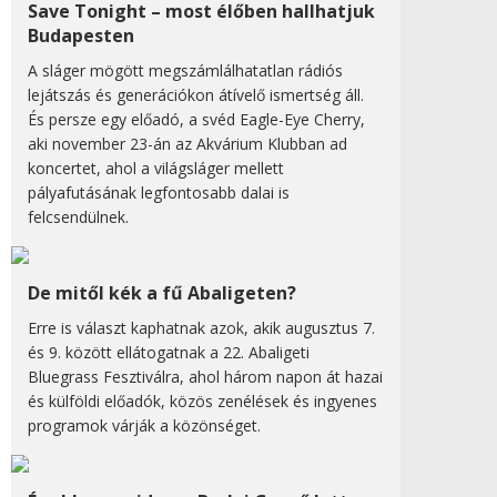
Save Tonight – most élőben hallhatjuk
Budapesten
A sláger mögött megszámlálhatatlan rádiós
lejátszás és generációkon átívelő ismertség áll.
És persze egy előadó, a svéd Eagle-Eye Cherry,
aki november 23-án az Akvárium Klubban ad
koncertet, ahol a világsláger mellett
pályafutásának legfontosabb dalai is
felcsendülnek.
De mitől kék a fű Abaligeten?
Erre is választ kaphatnak azok, akik augusztus 7.
és 9. között ellátogatnak a 22. Abaligeti
Bluegrass Fesztiválra, ahol három napon át hazai
és külföldi előadók, közös zenélések és ingyenes
programok várják a közönséget.