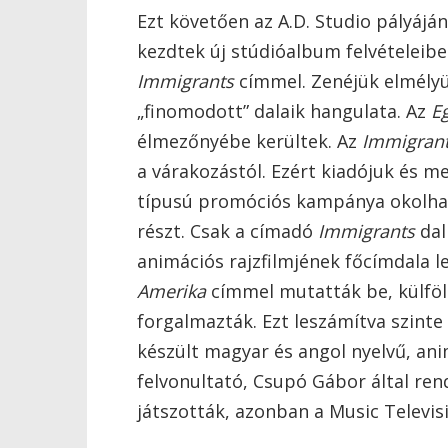
Ezt követően az A.D. Studio pályájá
kezdtek új stúdióalbum felvételeibe
Immigrants
címmel. Zenéjük elmélyül
„finomodott” dalaik hangulata. Az
E
élmezőnyébe kerültek. Az
Immigran
a várakozástól. Ezért kiadójuk és 
típusú promóciós kampánya okolható
részt. Csak a címadó
Immigrants
dal
animációs rajzfilmjének főcímdala 
Amerika
címmel mutatták be, külfö
forgalmazták. Ezt leszámítva szinte 
készült magyar és angol nyelvű, ani
felvonultató, Csupó Gábor által re
játszották, azonban a Music Televis