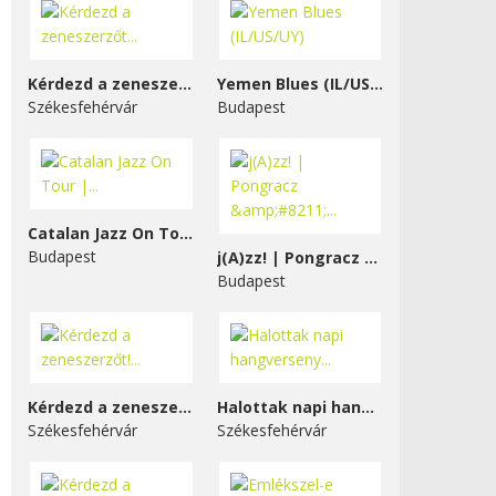
Kérdezd a zeneszerzőt...
Yemen Blues (IL/US/UY)
Székesfehérvár
Budapest
Catalan Jazz On Tour |...
Budapest
j(A)zz! | Pongracz &#8211;...
Budapest
Kérdezd a zeneszerzőt!...
Halottak napi hangverseny...
Székesfehérvár
Székesfehérvár