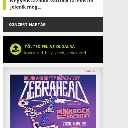
Negyedszázadot vártunk rá: először
jelenik meg...
KONCERT NAPTÁR
TÖLTSD FEL AZ OLDALRA
koncerted, helyszíned, zenekarod