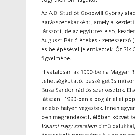
Az A.D. Stúdiót Goodwill György al
garázszenekarként, amely a kezdeti
játszott, de az együttes első, kezde
Auguszt Bárió énekes - zeneszerző 
es belépésével jelentkeztek. Őt Sík
figyelmébe.
Hivatalosan az 1990-ben a Magyar R
tehetségkutató, beszélgetős műsorá
Buza Sándor rádiós szerkesztők. El
játszani. 1990-ben a boglárlellei po
az első helyen végeztek. Innen egyen
ben megrendezett, élőben közvetítet
Valami nagy szerelem
című dalukkal,