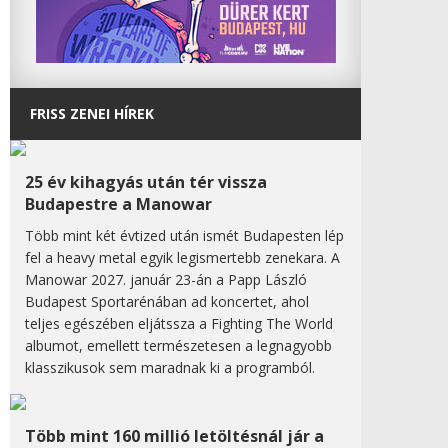
FRISS ZENEI HÍREK
25 év kihagyás után tér vissza
Budapestre a Manowar
Több mint két évtized után ismét Budapesten lép
fel a heavy metal egyik legismertebb zenekara. A
Manowar 2027. január 23-án a Papp László
Budapest Sportarénában ad koncertet, ahol
teljes egészében eljátssza a Fighting The World
albumot, emellett természetesen a legnagyobb
klasszikusok sem maradnak ki a programból.
Több mint 160 millió letöltésnál jár a