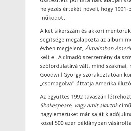
összesített pontszámaik alapján sza
helyezés értékét növeli, hogy 1991-
működött.
A két sikerszám és akkori mentoruk
segítsége megalapozta az album me
évben megjelent,
Álmaimban Ameri
kelt el. A címadó szerzemény dalsz
szófordulatává vált, mind szakmai, 
Goodwill György szórakoztatóan kön
„csomagolva” láttatja Amerika illuzó
Az együttes 1992 tavaszán létrehozt
Shakespeare, vagy amit akartok
című 
nagylemezüket már saját kiadójukná
közel 500 ezer példányban vásárolt