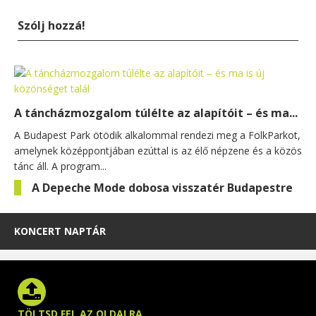
Szólj hozzá!
A táncházmozgalom túlélte az alapítóit – és ma...
A Budapest Park ötödik alkalommal rendezi meg a FolkParkot,
amelynek középpontjában ezúttal is az élő népzene és a közös
tánc áll. A program...
A Depeche Mode dobosa visszatér Budapestre
KONCERT NAPTÁR
TÖLTSD FEL AZ OLDALRA