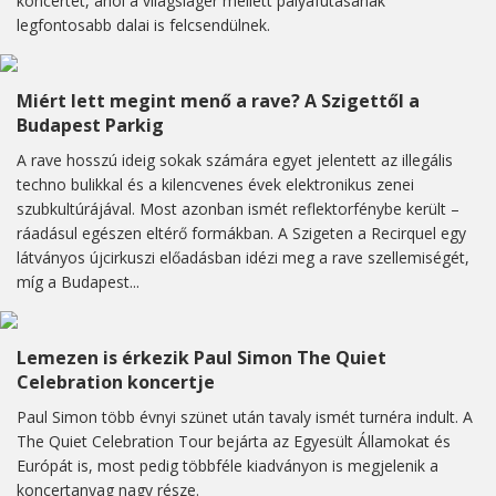
koncertet, ahol a világsláger mellett pályafutásának
legfontosabb dalai is felcsendülnek.
Miért lett megint menő a rave? A Szigettől a
Budapest Parkig
A rave hosszú ideig sokak számára egyet jelentett az illegális
techno bulikkal és a kilencvenes évek elektronikus zenei
szubkultúrájával. Most azonban ismét reflektorfénybe került –
ráadásul egészen eltérő formákban. A Szigeten a Recirquel egy
látványos újcirkuszi előadásban idézi meg a rave szellemiségét,
míg a Budapest...
Lemezen is érkezik Paul Simon The Quiet
Celebration koncertje
Paul Simon több évnyi szünet után tavaly ismét turnéra indult. A
The Quiet Celebration Tour bejárta az Egyesült Államokat és
Európát is, most pedig többféle kiadványon is megjelenik a
koncertanyag nagy része.