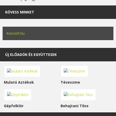
KÖVESS MINKET
Koncert.hu
ÚJ ELŐADÓK ÉS EGYÜTTESEK
Mulató Aztékok
Téveszme
Gépfolklór
Behajtani Tilos