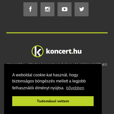
Koncert.hu - Minden koncert egy helyen. Az oldalon található
tartalmakat szerzői jogok védik © 2002 -
A weboldal cookie-kat használ, hogy
2020
Adatvédelem
-
ÁSZF
-
Felhasználási
feltételek
-
Webmaster
-
Kapcsolat és üzenet küldés
biztonságos böngészés mellett a legjobb
felhasználói élményt nyújtsa.
bővebben
Tudomásul vettem