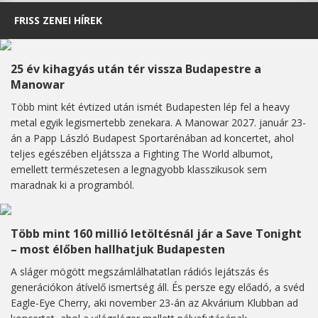
FRISS ZENEI HÍREK
25 év kihagyás után tér vissza Budapestre a
Manowar
Több mint két évtized után ismét Budapesten lép fel a heavy
metal egyik legismertebb zenekara. A Manowar 2027. január 23-
án a Papp László Budapest Sportarénában ad koncertet, ahol
teljes egészében eljátssza a Fighting The World albumot,
emellett természetesen a legnagyobb klasszikusok sem
maradnak ki a programból.
Több mint 160 millió letöltésnál jár a Save Tonight
– most élőben hallhatjuk Budapesten
A sláger mögött megszámlálhatatlan rádiós lejátszás és
generációkon átívelő ismertség áll. És persze egy előadó, a svéd
Eagle-Eye Cherry, aki november 23-án az Akvárium Klubban ad