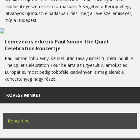
ráadásul egészen eltérő formákban. A Szigeten a Recirquel egy
látványos újcirkuszi előadásban idézi meg a rave szellemiségét,
míg a Budapest...
Lemezen is érkezik Paul Simon The Quiet
Celebration koncertje
Paul Simon több évnyi szünet után tavaly ismét turnéra indult. A
The Quiet Celebration Tour bejárta az Egyesült Államokat és
Európát is, most pedig többféle kiadványon is megjelenik a
koncertanyag nagy része.
KÖVESS MINKET
Koncert.hu