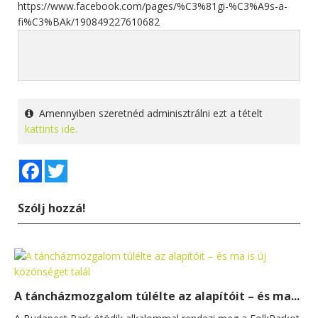
https://www.facebook.com/pages/%C3%81gi-%C3%A9s-a-
fi%C3%BAk/190849227610682
Amennyiben szeretnéd adminisztrálni ezt a tételt
kattints ide.
Facebook
Twitter
Szólj hozzá!
A táncházmozgalom túlélte az alapítóit – és ma...