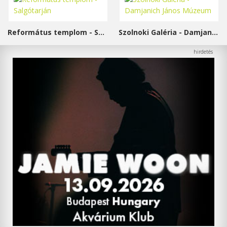
Református templom - Salgótarján
Szolnoki Galéria - Damjanich János Múzeum