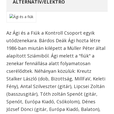
ALTERNATÍV/ELEKTRO
Az Ági és a Fiúk a Kontroll Csoport egyik
utódzenekara. Bárdos Deák Ági hozta létre
1986-ban miután kilépett a Müller Péter által
alapított Sziámiból. Ági melett a "fiúk" a
zenekar fennállása alatt folyamatosan
cserélődtek. Néhányan közülük: Kreutz
Stalker László (dob, Bizottság, MillFaV, Keleti
Fény), Antal Szilveszter (gitár), Lipcsei Zoltán
(basszusgitár), Tóth zoltán Spenót (gitár,
Spenót, Európa Kiadó, Csókolom), Dénes
József Dönci (gitár, Európa Kiadó, Balaton),