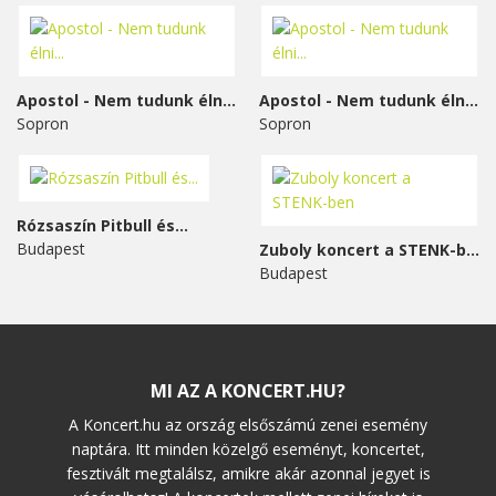
Apostol - Nem tudunk élni...
Apostol - Nem tudunk élni...
Sopron
Sopron
Rózsaszín Pitbull és...
Budapest
Zuboly koncert a STENK-ben
Budapest
MI AZ A KONCERT.HU?
A Koncert.hu az ország elsőszámú zenei esemény
naptára. Itt minden közelgő eseményt, koncertet,
fesztivált megtalálsz, amikre akár azonnal jegyet is