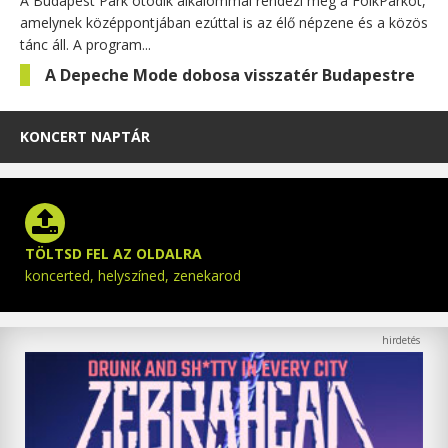
A Budapest Park ötödik alkalommal rendezi meg a FolkParkot,
amelynek középpontjában ezúttal is az élő népzene és a közös
tánc áll. A program...
A Depeche Mode dobosa visszatér Budapestre
KONCERT NAPTÁR
TÖLTSD FEL AZ OLDALRA
koncerted, helyszíned, zenekarod