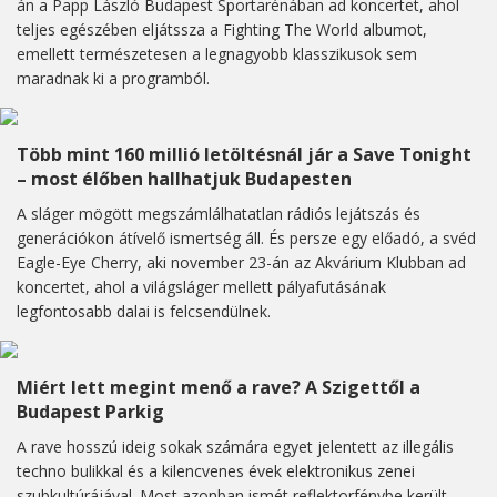
án a Papp László Budapest Sportarénában ad koncertet, ahol
teljes egészében eljátssza a Fighting The World albumot,
emellett természetesen a legnagyobb klasszikusok sem
maradnak ki a programból.
Több mint 160 millió letöltésnál jár a Save Tonight
– most élőben hallhatjuk Budapesten
A sláger mögött megszámlálhatatlan rádiós lejátszás és
generációkon átívelő ismertség áll. És persze egy előadó, a svéd
Eagle-Eye Cherry, aki november 23-án az Akvárium Klubban ad
koncertet, ahol a világsláger mellett pályafutásának
legfontosabb dalai is felcsendülnek.
Miért lett megint menő a rave? A Szigettől a
Budapest Parkig
A rave hosszú ideig sokak számára egyet jelentett az illegális
techno bulikkal és a kilencvenes évek elektronikus zenei
szubkultúrájával. Most azonban ismét reflektorfénybe került –