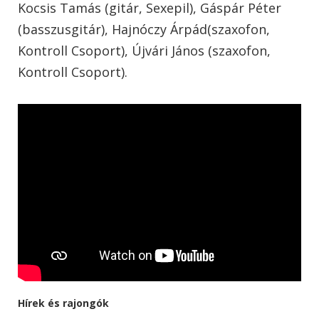
Kocsis Tamás (gitár, Sexepil), Gáspár Péter
(basszusgitár), Hajnóczy Árpád(szaxofon,
Kontroll Csoport), Újvári János (szaxofon,
Kontroll Csoport).
Hírek és rajongók