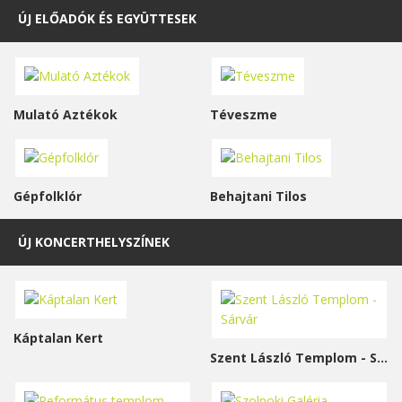
ÚJ ELŐADÓK ÉS EGYÜTTESEK
Mulató Aztékok
Téveszme
Gépfolklór
Behajtani Tilos
ÚJ KONCERTHELYSZÍNEK
Káptalan Kert
Szent László Templom - Sárvár