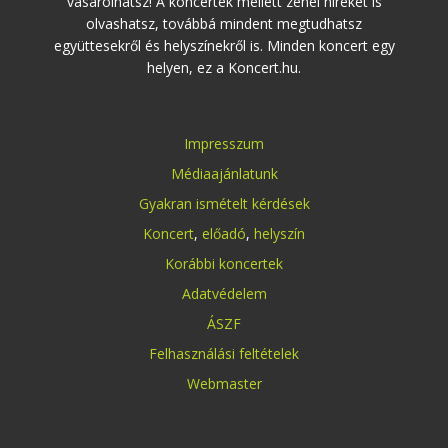
vásárolhatsz! A koncertek mellett zenei híreket is
olvashatsz, továbbá mindent megtudhatsz
együttesekről és helyszínekről is. Minden koncert egy
helyen, ez a Koncert.hu.
Impresszum
Médiaajánlatunk
Gyakran ismételt kérdések
Koncert
,
előadó
,
helyszín
Korábbi koncertek
Adatvédelem
ÁSZF
Felhasználási feltételek
Webmaster