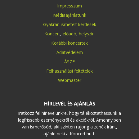
Impresszum
Médiaajánlatunk
Gyakran ismételt kérdések
Koncert
,
előadó
,
helyszín
Korábbi koncertek
Adatvédelem
ÁSZF
Felhasználási feltételek
Webmaster
HÍRLEVÉL ÉS AJÁNLÁS
Iratkozz fel hírlevelünkre, hogy tájékoztathassunk a
legfrissebb eseményekről és akciókról. Amennyiben
van ismerősöd, aki szintén rajong a zenék iránt,
ajánld neki a Koncert.hu-t!