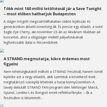
Több mint 160 millió letöltésnál jár a Save Tonight
– most élőben hallhatjuk Budapesten
A sláger mögött megszámlálhatatlan rádiós lejátszás és
generációkon átívelő ismertség áll. És persze egy előadó, a svéd
Eagle-Eye Cherry, aki november 23-án az Akvárium Klubban ad
koncertet, ahol a világsláger mellett pályafutásának
legfontosabb dalai is felcsendülnek.
A STRAND megmutatja, kikre érdemes most
figyelni
Nem tehetségkutatót indított a STRAND Fesztivál, hanem ismét
kijelölte azt a négy előadót, akik szerintük a következő évek
meghatározó szereplői lehetnek a hazai könnyűzenében. A
tavaly debütált STRAND FAN program idén Mehringer Marcit,
Gyurist, Lenkke-t és Bongort emeli reflektorfénybe – ők a
fesztiválon is kitüntetett...