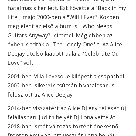
hatalmas siker lett. Ezt követte a "Back in my
Life", majd 2000-ben a "Will I Ever". Közben
megjelent az első album is, "Who Needs
Guitars Anyway?" címmel. Még ebben az
évben kiadták a "The Lonely One"-t. Az Alice
Deejay utolsó kiadott dala a "Celebrate Our
Love" volt.
2001-ben Mila Levesque kilépett a csapatból.
2002-ben, sikereik csúcsán hivatalosan is
feloszlott az Alice Deejay.
2014-ben visszatért az Alice DJ egy teljesen új
felállásban. Judith helyét DJ Ilona vette át.
2018-ban ismét változás történt énekesnő
fronton Emily Stuart veszi át Ilona helyét.