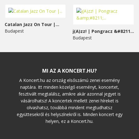
Catalan Jazz On Tour |...
Budapest
j(A)zz! | Pongracz &#8211;...
Budapest
MI AZ A KONCERT.HU?
A Koncert.hu az ország elsőszámú zenei esemény
naptára. Itt minden közelgő eseményt, koncertet,
fesztivált megtalálsz, amikre akár azonnal jegyet is
vásárolhatsz! A koncertek mellett zenei híreket is
olvashatsz, továbbá mindent megtudhatsz
együttesekről és helyszínekről is. Minden koncert egy
helyen, ez a Koncert.hu.