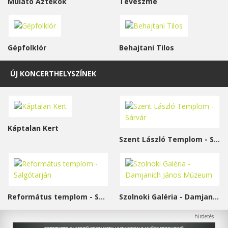
Mulató Aztékok
Téveszme
Gépfolklór
Behajtani Tilos
ÚJ KONCERTHELYSZÍNEK
Káptalan Kert
Szent László Templom - Sárvár
Református templom - Salgótarján
Szolnoki Galéria - Damjanich János Múzeum