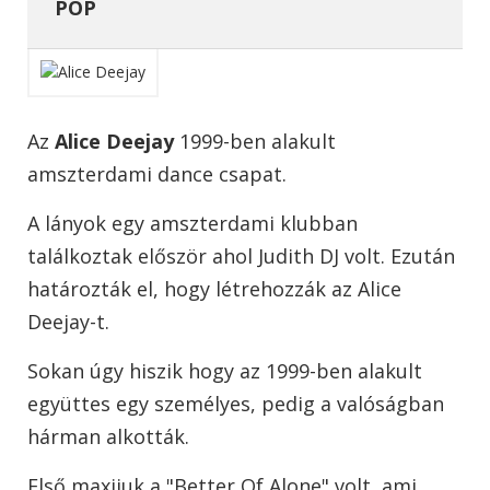
POP
Az
Alice Deejay
1999-ben alakult
amszterdami dance csapat.
A lányok egy amszterdami klubban
találkoztak először ahol Judith DJ volt. Ezután
határozták el, hogy létrehozzák az Alice
Deejay-t.
Sokan úgy hiszik hogy az 1999-ben alakult
együttes egy személyes, pedig a valóságban
hárman alkották.
Első maxijuk a "Better Of Alone" volt, ami