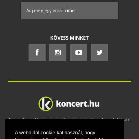
KÖVESS MINKET
Koncert.hu - Minden koncert egy helyen. Az oldalon található
tartalmakat szerzői jogok védik © 2002 -
A weboldal cookie-kat használ, hogy
2020
Adatvédelem
-
ÁSZF
-
Felhasználási