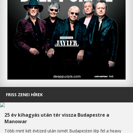
FRISS ZENEI HÍREK
25 év kihagyás után tér vissza Budapestre a
Manowar
Több mint két évtized után ismét Budapesten lép fel a heavy