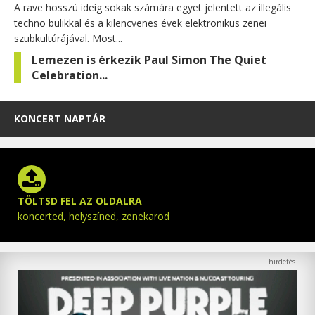
A rave hosszú ideig sokak számára egyet jelentett az illegális
techno bulikkal és a kilencvenes évek elektronikus zenei
szubkultúrájával. Most...
Lemezen is érkezik Paul Simon The Quiet
Celebration...
KONCERT NAPTÁR
TÖLTSD FEL AZ OLDALRA
koncerted, helyszíned, zenekarod