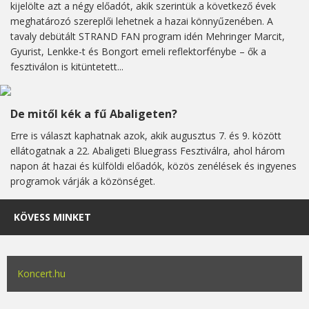
kijelölte azt a négy előadót, akik szerintük a következő évek
meghatározó szereplői lehetnek a hazai könnyűzenében. A
tavaly debütált STRAND FAN program idén Mehringer Marcit,
Gyurist, Lenkke-t és Bongort emeli reflektorfénybe – ők a
fesztiválon is kitüntetett...
De mitől kék a fű Abaligeten?
Erre is választ kaphatnak azok, akik augusztus 7. és 9. között
ellátogatnak a 22. Abaligeti Bluegrass Fesztiválra, ahol három
napon át hazai és külföldi előadók, közös zenélések és ingyenes
programok várják a közönséget.
KÖVESS MINKET
Koncert.hu