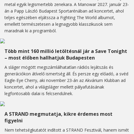
metal egyik legismertebb zenekara. A Manowar 2027. január 23-
án a Papp László Budapest Sportarénában ad koncertet, ahol
teljes egészében eljátssza a Fighting The World albumot,
emellett természetesen a legnagyobb klasszikusok sem
maradnak ki a programból.
Több mint 160 millió letöltésnál jár a Save Tonight
– most élőben hallhatjuk Budapesten
A sláger mögött megszámlálhatatlan rádiós lejátszás és
generációkon átívelő ismertség áll. És persze egy előadó, a svéd
Eagle-Eye Cherry, aki november 23-án az Akvárium Klubban ad
koncertet, ahol a világsláger mellett pályafutásának
legfontosabb dalai is felcsendülnek.
A STRAND megmutatja, kikre érdemes most
figyelni
Nem tehetségkutatót indított a STRAND Fesztivál, hanem ismét