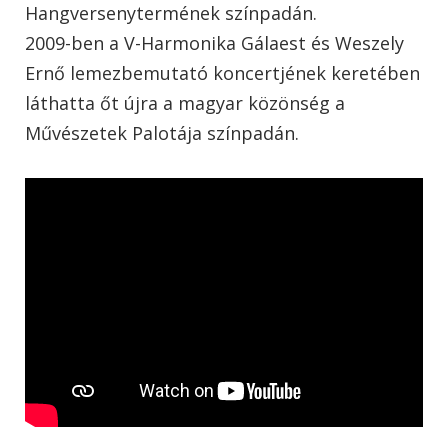
Hangversenytermének színpadán.
2009-ben a V-Harmonika Gálaest és Weszely
Ernő lemezbemutató koncertjének keretében
láthatta őt újra a magyar közönség a
Művészetek Palotája színpadán.