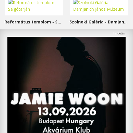
Református templom - Salgótarján
Szolnoki Galéria - Damjanich János Múzeum