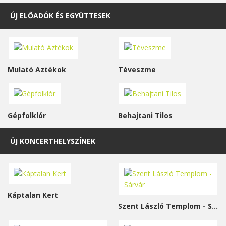
ÚJ ELŐADÓK ÉS EGYÜTTESEK
Mulató Aztékok
Téveszme
Gépfolklór
Behajtani Tilos
ÚJ KONCERTHELYSZÍNEK
Káptalan Kert
Szent László Templom - Sárvár