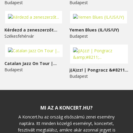
Budapest
Budapest
Kérdezd a zeneszerzőt...
Yemen Blues (IL/US/UY)
Székesfehérvár
Budapest
Catalan Jazz On Tour |...
Budapest
j(A)zz! | Pongracz &#8211;...
Budapest
MI AZ A KONCERT.HU?
A Koncert.hu az ország elsőszámú zenei esemény
naptára. Itt minden közelgő eseményt, koncertet,
fesztivált megtalálsz, amikre akár azonnal jegyet is