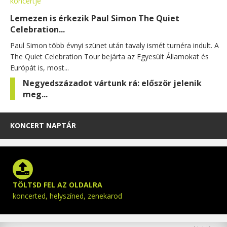
Lemezen is érkezik Paul Simon The Quiet
Celebration...
Paul Simon több évnyi szünet után tavaly ismét turnéra indult. A
The Quiet Celebration Tour bejárta az Egyesült Államokat és
Európát is, most...
Negyedszázadot vártunk rá: először jelenik
meg...
KONCERT NAPTÁR
TÖLTSD FEL AZ OLDALRA
koncerted, helyszíned, zenekarod