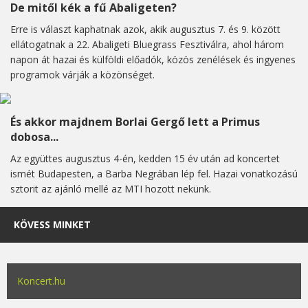
De mitől kék a fű Abaligeten?
Erre is választ kaphatnak azok, akik augusztus 7. és 9. között
ellátogatnak a 22. Abaligeti Bluegrass Fesztiválra, ahol három
napon át hazai és külföldi előadók, közös zenélések és ingyenes
programok várják a közönséget.
És akkor majdnem Borlai Gergő lett a Primus
dobosa...
Az együttes augusztus 4-én, kedden 15 év után ad koncertet
ismét Budapesten, a Barba Negrában lép fel. Hazai vonatkozású
sztorit az ajánló mellé az MTI hozott nekünk.
KÖVESS MINKET
Koncert.hu