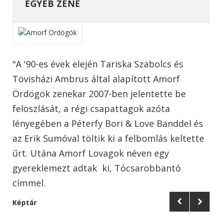
EGYÉB ZENE
"A '90-es évek elején Tariska Szabolcs és
Tövisházi Ambrus által alapított Amorf
Ördögök zenekar 2007-ben jelentette be
feloszlását, a régi csapattagok azóta
lényegében a Péterfy Bori & Love Banddel és
az Erik Sumóval töltik ki a felbomlás keltette
űrt. Utána Amorf Lovagok néven egy
gyereklemezt adtak ki, Tócsarobbantó
címmel.
Képtár