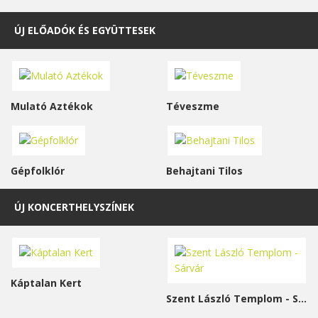
ÚJ ELŐADÓK ÉS EGYÜTTESEK
Mulató Aztékok
Téveszme
Gépfolklór
Behajtani Tilos
ÚJ KONCERTHELYSZÍNEK
Káptalan Kert
Szent László Templom - Sárvár