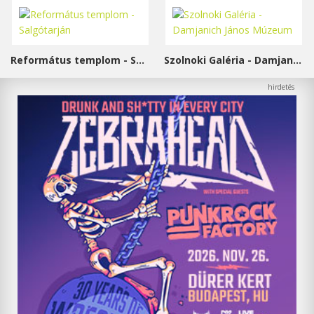
Református templom - Salgótarján
Szolnoki Galéria - Damjanich János Múzeum