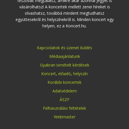
fesztivált megtalálsz, amikre akár azonnal jegyet is
vásárolhatsz! A koncertek mellett zenei híreket is
olvashatsz, továbbá mindent megtudhatsz
együttesekről és helyszínekről is. Minden koncert egy
helyen, ez a Koncert.hu.
Kapcsolatok és üzenet küldés
Médiaajánlatunk
Gyakran ismételt kérdések
Koncert
,
előadó
,
helyszín
Korábbi koncertek
Adatvédelem
ÁSZF
Felhasználási feltételek
Webmaster