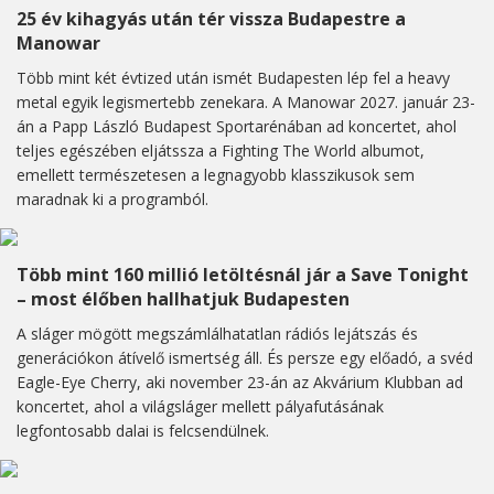
25 év kihagyás után tér vissza Budapestre a
Manowar
Több mint két évtized után ismét Budapesten lép fel a heavy
metal egyik legismertebb zenekara. A Manowar 2027. január 23-
án a Papp László Budapest Sportarénában ad koncertet, ahol
teljes egészében eljátssza a Fighting The World albumot,
emellett természetesen a legnagyobb klasszikusok sem
maradnak ki a programból.
Több mint 160 millió letöltésnál jár a Save Tonight
– most élőben hallhatjuk Budapesten
A sláger mögött megszámlálhatatlan rádiós lejátszás és
generációkon átívelő ismertség áll. És persze egy előadó, a svéd
Eagle-Eye Cherry, aki november 23-án az Akvárium Klubban ad
koncertet, ahol a világsláger mellett pályafutásának
legfontosabb dalai is felcsendülnek.