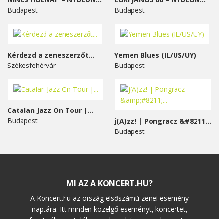
Budapest
Budapest
Kérdezd a zeneszerzőt...
Yemen Blues (IL/US/UY)
Székesfehérvár
Budapest
Catalan Jazz On Tour |...
Budapest
j(A)zz! | Pongracz &#8211;...
Budapest
MI AZ A KONCERT.HU?
A Koncert.hu az ország elsőszámú zenei esemény
naptára. Itt minden közelgő eseményt, koncertet,