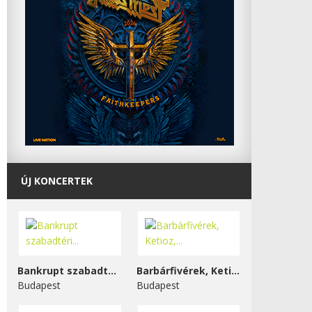
ÚJ KONCERTEK
Bankrupt szabadtéri...
Barbárfivérek, Ketioz,...
Budapest
Budapest