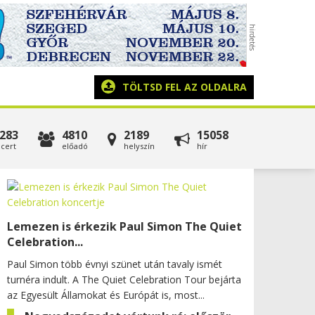
TÖLTSD FEL AZ OLDALRA
283
4810
2189
15058
cert
előadó
helyszín
hír
Lemezen is érkezik Paul Simon The Quiet
Celebration...
Paul Simon több évnyi szünet után tavaly ismét
turnéra indult. A The Quiet Celebration Tour bejárta
az Egyesült Államokat és Európát is, most...