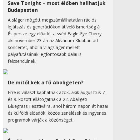
Save Tonight – most élőben hallhatjuk
Budapesten
A sláger mögött megszámlálhatatlan rádiós
lejátszás és generációkon átívelő ismertség áll.
És persze egy előadó, a svéd Eagle-Eye Cherry,
aki november 23-án az Akvárium Klubban ad
koncertet, ahol a világsláger mellett
pályafutásának legfontosabb dalai is
felcsendülnek.
De mitől kék a fű Abaligeten?
Erre is választ kaphatnak azok, akik augusztus 7.
és 9. között ellátogatnak a 22. Abaligeti
Bluegrass Fesztiválra, ahol három napon át hazai
és külföldi előadók, közös zenélések és ingyenes
programok várják a közönséget.