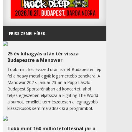
FRISS ZENEI HÍREK
25 év kihagyás után tér vissza
Budapestre a Manowar
Több mint két évtized után ismét Budapesten lép
fel a heavy metal egyik legismertebb zenekara. A
Manowar 2027. január 23-án a Papp László
Budapest Sportarénában ad koncertet, ahol
teljes egészében eljátssza a Fighting The World
albumot, emellett természetesen a legnagyobb
klasszikusok sem maradnak ki a programból.
Több mint 160 millió letöltésnál jár a