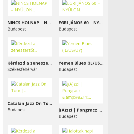
NINCS HOLNAP – NYÚLON...
EGRI JÁNOS 60 – NYÚLON...
Budapest
Budapest
Kérdezd a zeneszerzőt...
Yemen Blues (IL/US/UY)
Székesfehérvár
Budapest
Catalan Jazz On Tour |...
Budapest
j(A)zz! | Pongracz &#8211;...
Budapest