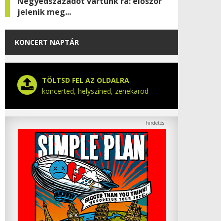
Negyedszázadot vártunk rá: először
jelenik meg...
KONCERT NAPTÁR
TÖLTSD FEL AZ OLDALRA
koncerted, helyszíned, zenekarod