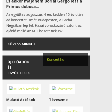
És akkor majdnem Borlai Gergő lett a
Primus dobosa...
Az együttes augusztus 4-én, kedden 15 év után
ad koncertet ismét Budapesten, a Barba
Negrában lép fel. Hazai vonatkozású sztorit az
ajánló mellé az MTI hozott nekünk.
KÖVESS MINKET
Koncert.hu
ÚJ ELŐADÓK
ÉS
EGYÜTTESEK
Mulató Aztékok
Téveszme