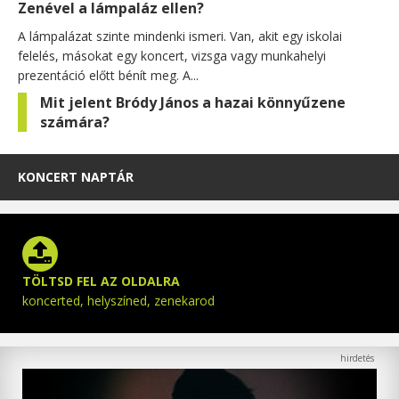
Zenével a lámpaláz ellen?
A lámpalázat szinte mindenki ismeri. Van, akit egy iskolai
felelés, másokat egy koncert, vizsga vagy munkahelyi
prezentáció előtt bénít meg. A...
Mit jelent Bródy János a hazai könnyűzene
számára?
KONCERT NAPTÁR
TÖLTSD FEL AZ OLDALRA
koncerted, helyszíned, zenekarod