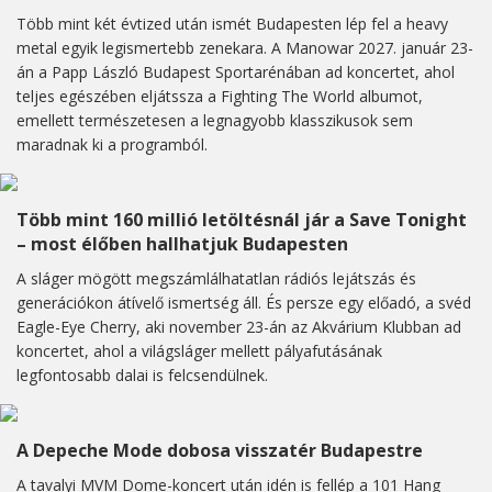
Több mint két évtized után ismét Budapesten lép fel a heavy
metal egyik legismertebb zenekara. A Manowar 2027. január 23-
án a Papp László Budapest Sportarénában ad koncertet, ahol
teljes egészében eljátssza a Fighting The World albumot,
emellett természetesen a legnagyobb klasszikusok sem
maradnak ki a programból.
Több mint 160 millió letöltésnál jár a Save Tonight
– most élőben hallhatjuk Budapesten
A sláger mögött megszámlálhatatlan rádiós lejátszás és
generációkon átívelő ismertség áll. És persze egy előadó, a svéd
Eagle-Eye Cherry, aki november 23-án az Akvárium Klubban ad
koncertet, ahol a világsláger mellett pályafutásának
legfontosabb dalai is felcsendülnek.
A Depeche Mode dobosa visszatér Budapestre
A tavalyi MVM Dome-koncert után idén is fellép a 101 Hang