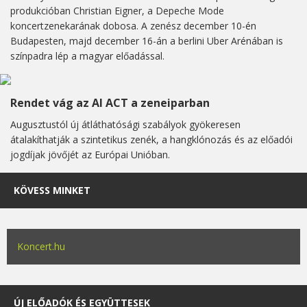
produkcióban Christian Eigner, a Depeche Mode
koncertzenekarának dobosa. A zenész december 10-én
Budapesten, majd december 16-án a berlini Uber Arénában is
színpadra lép a magyar előadással.
Rendet vág az AI ACT a zeneiparban
Augusztustól új átláthatósági szabályok gyökeresen
átalakíthatják a szintetikus zenék, a hangklónozás és az előadói
jogdíjak jövőjét az Európai Unióban.
KÖVESS MINKET
Koncert.hu
ÚJ ELŐADÓK ÉS EGYÜTTESEK