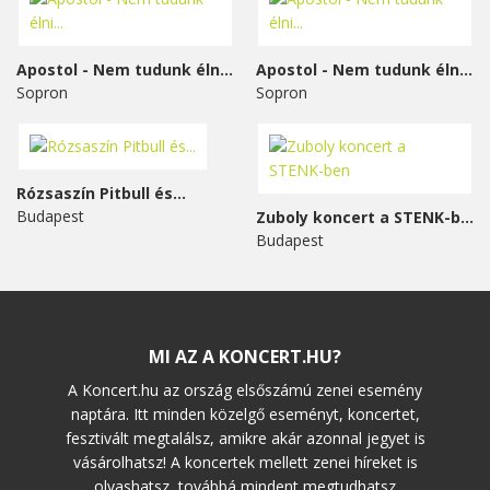
Apostol - Nem tudunk élni...
Apostol - Nem tudunk élni...
Sopron
Sopron
Rózsaszín Pitbull és...
Budapest
Zuboly koncert a STENK-ben
Budapest
MI AZ A KONCERT.HU?
A Koncert.hu az ország elsőszámú zenei esemény
naptára. Itt minden közelgő eseményt, koncertet,
fesztivált megtalálsz, amikre akár azonnal jegyet is
vásárolhatsz! A koncertek mellett zenei híreket is
olvashatsz, továbbá mindent megtudhatsz