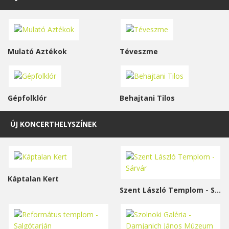
Mulató Aztékok
Téveszme
Gépfolklór
Behajtani Tilos
ÚJ KONCERTHELYSZÍNEK
Káptalan Kert
Szent László Templom - Sárvár