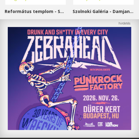
Református templom - Salgótarján
Szolnoki Galéria - Damjanich János Múzeum