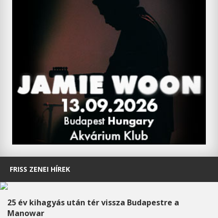
FRISS ZENEI HÍREK
25 év kihagyás után tér vissza Budapestre a
Manowar