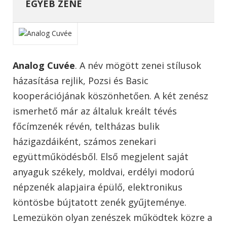
EGYÉB ZENE
Analog Cuvée
. A név mögött zenei stílusok
házasítása rejlik, Pozsi és Basic
kooperációjának köszönhetően. A két zenész
ismerhető már az általuk kreált tévés
főcímzenék révén, teltházas bulik
házigazdáiként, számos zenekari
együttműködésből. Első megjelent saját
anyaguk székely, moldvai, erdélyi modorú
népzenék alapjaira épülő, elektronikus
köntösbe bújtatott zenék gyűjteménye.
Lemezükön olyan zenészek működtek közre a