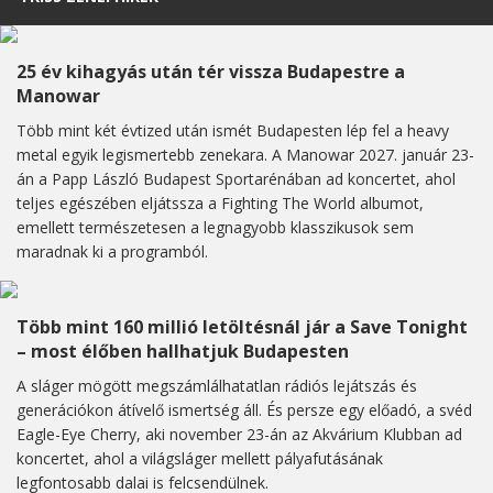
25 év kihagyás után tér vissza Budapestre a
Manowar
Több mint két évtized után ismét Budapesten lép fel a heavy
metal egyik legismertebb zenekara. A Manowar 2027. január 23-
án a Papp László Budapest Sportarénában ad koncertet, ahol
teljes egészében eljátssza a Fighting The World albumot,
emellett természetesen a legnagyobb klasszikusok sem
maradnak ki a programból.
Több mint 160 millió letöltésnál jár a Save Tonight
– most élőben hallhatjuk Budapesten
A sláger mögött megszámlálhatatlan rádiós lejátszás és
generációkon átívelő ismertség áll. És persze egy előadó, a svéd
Eagle-Eye Cherry, aki november 23-án az Akvárium Klubban ad
koncertet, ahol a világsláger mellett pályafutásának
legfontosabb dalai is felcsendülnek.