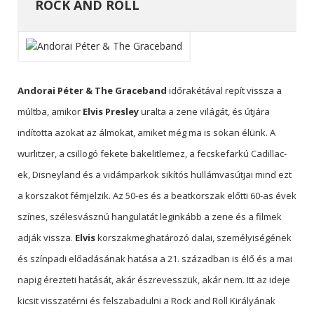
ROCK AND ROLL
Andorai Péter & The Graceband
időrakétával repít vissza a
múltba, amikor
Elvis Presley
uralta a zene világát, és útjára
indította azokat az álmokat, amiket még ma is sokan élünk. A
wurlitzer, a csillogó fekete bakelitlemez, a fecskefarkú Cadillac-
ek, Disneyland és a vidámparkok sikítós hullámvasútjai mind ezt
a korszakot fémjelzik. Az 50-es és a beatkorszak előtti 60-as évek
színes, szélesvásznú hangulatát leginkább a zene és a filmek
adják vissza.
Elvis
korszakmeghatározó dalai, személyiségének
és színpadi előadásának hatása a 21. században is élő és a mai
napig érezteti hatását, akár észrevesszük, akár nem. Itt az ideje
kicsit visszatérni és felszabadulni a Rock and Roll Királyának