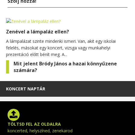
Szólj hozzá!
Zenével a lámpaláz ellen?
A lámpalázat szinte mindenki ismeri. Van, akit egy iskolai
felelés, másokat egy koncert, vizsga vagy munkahelyi
prezentáció előtt bénít meg. A...
Mit jelent Bródy János a hazai könnyűzene
számára?
KONCERT NAPTÁR
TÖLTSD FEL AZ OLDALRA
koncerted, helyszíned, zenekarod