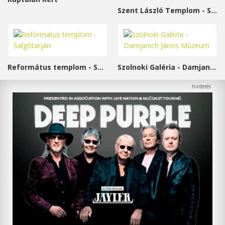
Szent László Templom - Sárvár
Református templom - Salgótarján
Szolnoki Galéria - Damjanich János Múzeum