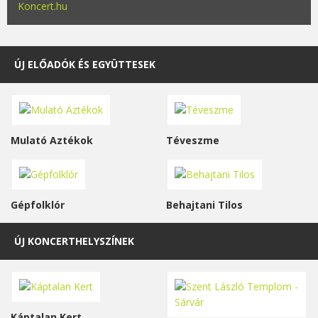
Koncert.hu
ÚJ ELŐADÓK ÉS EGYÜTTESEK
Mulató Aztékok
Téveszme
Gépfolklór
Behajtani Tilos
ÚJ KONCERTHELYSZÍNEK
Káptalan Kert