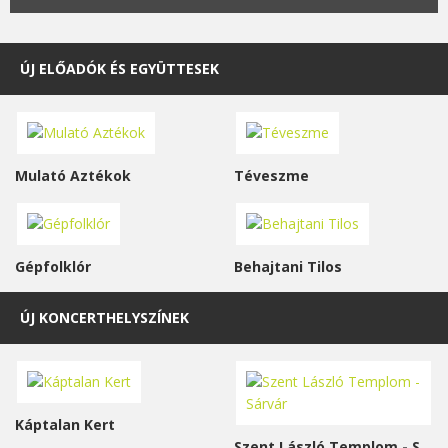
ÚJ ELŐADÓK ÉS EGYÜTTESEK
Mulató Aztékok
Téveszme
Gépfolklór
Behajtani Tilos
ÚJ KONCERTHELYSZÍNEK
Káptalan Kert
Szent László Templom - Sárvár