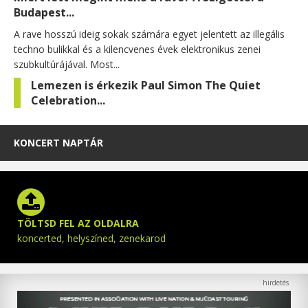
Budapest...
A rave hosszú ideig sokak számára egyet jelentett az illegális
techno bulikkal és a kilencvenes évek elektronikus zenei
szubkultúrájával. Most...
Lemezen is érkezik Paul Simon The Quiet
Celebration...
KONCERT NAPTÁR
TÖLTSD FEL AZ OLDALRA
koncerted, helyszíned, zenekarod