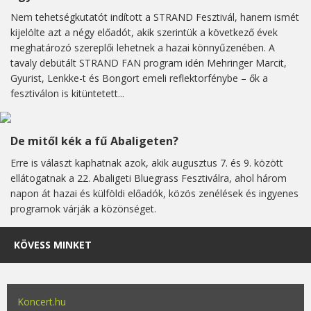
Nem tehetségkutatót indított a STRAND Fesztivál, hanem ismét
kijelölte azt a négy előadót, akik szerintük a következő évek
meghatározó szereplői lehetnek a hazai könnyűzenében. A
tavaly debütált STRAND FAN program idén Mehringer Marcit,
Gyurist, Lenkke-t és Bongort emeli reflektorfénybe – ők a
fesztiválon is kitüntetett...
De mitől kék a fű Abaligeten?
Erre is választ kaphatnak azok, akik augusztus 7. és 9. között
ellátogatnak a 22. Abaligeti Bluegrass Fesztiválra, ahol három
napon át hazai és külföldi előadók, közös zenélések és ingyenes
programok várják a közönséget.
KÖVESS MINKET
Koncert.hu