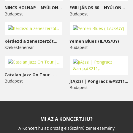
NINCS HOLNAP – NYÚLON...
EGRI JÁNOS 60 – NYÚLON...
Budapest
Budapest
Kérdezd a zeneszerzőt...
Yemen Blues (IL/US/UY)
Székesfehérvár
Budapest
Catalan Jazz On Tour |...
Budapest
j(A)zz! | Pongracz &#8211;...
Budapest
MI AZ A KONCERT.HU?
A Koncert.hu az ország elsőszámú zenei esemény