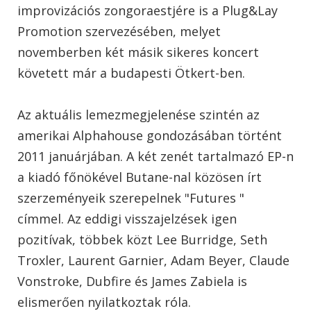
improvizációs zongoraestjére is a Plug&Lay
Promotion szervezésében, melyet
novemberben két másik sikeres koncert
követett már a budapesti Ötkert-ben.
Az aktuális lemezmegjelenése szintén az
amerikai Alphahouse gondozásában történt
2011 januárjában. A két zenét tartalmazó EP-n
a kiadó főnökével Butane-nal közösen írt
szerzeményeik szerepelnek "Futures "
címmel. Az eddigi visszajelzések igen
pozitívak, többek közt Lee Burridge, Seth
Troxler, Laurent Garnier, Adam Beyer, Claude
Vonstroke, Dubfire és James Zabiela is
elismerően nyilatkoztak róla.