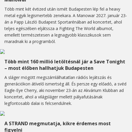
Több mint két évtized után ismét Budapesten lép fel a heavy
metal egyik legismertebb zenekara. A Manowar 2027. január 23-
án a Papp László Budapest Sportarénában ad koncertet, ahol
teljes egészében eljátssza a Fighting The World albumot,
emellett természetesen a legnagyobb klasszikusok sem
maradnak ki a programból.
Több mint 160 millió letöltésnál jár a Save Tonight
– most élőben hallhatjuk Budapesten
A sláger mögött megszámlálhatatlan rádiós lejátszás és
generációkon átívelő ismertség áll. És persze egy előadó, a svéd
Eagle-Eye Cherry, aki november 23-án az Akvárium Klubban ad
koncertet, ahol a világsláger mellett pályafutásának
legfontosabb dalai is felcsendülnek.
A STRAND megmutatja, kikre érdemes most
figyelni