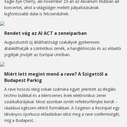
Eagle-Eye Cherry, aki november 23-án az Akvárium Klubban ad
koncertet, ahol a világsláger mellett pályafutásának
legfontosabb dalai is felcsendülnek.
Rendet vág az AI ACT a zeneiparban
Augusztustól új átláthatósági szabályok gyökeresen
átalakíthatják a szintetikus zenék, a hangklónozás és az előadói
jogdíjak jövőjét az Európai Unióban.
Miért lett megint menő a rave? A Szigettől a
Budapest Parkig
A rave hosszú ideig sokak számára egyet jelentett az illegális
techno bulikkal és a kilencvenes évek elektronikus zenei
szubkultúrájával. Most azonban ismét reflektorfénybe került –
ráadásul egészen eltérő formákban. A Szigeten a Recirquel egy
látványos újcirkuszi előadásban idézi meg a rave szellemiségét,
míg a Budapest...