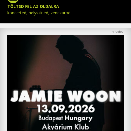
TÖLTSD FEL AZ OLDALRA
koncerted, helyszíned, zenekarod