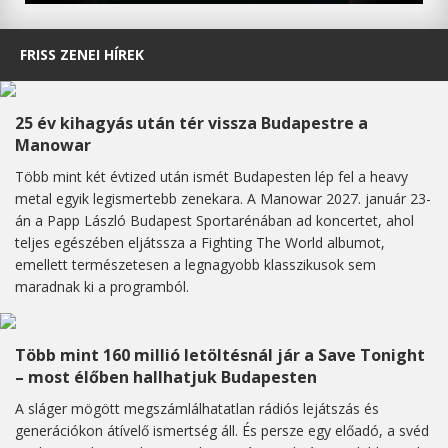
FRISS ZENEI HÍREK
25 év kihagyás után tér vissza Budapestre a
Manowar
Több mint két évtized után ismét Budapesten lép fel a heavy
metal egyik legismertebb zenekara. A Manowar 2027. január 23-
án a Papp László Budapest Sportarénában ad koncertet, ahol
teljes egészében eljátssza a Fighting The World albumot,
emellett természetesen a legnagyobb klasszikusok sem
maradnak ki a programból.
Több mint 160 millió letöltésnál jár a Save Tonight
– most élőben hallhatjuk Budapesten
A sláger mögött megszámlálhatatlan rádiós lejátszás és
generációkon átívelő ismertség áll. És persze egy előadó, a svéd