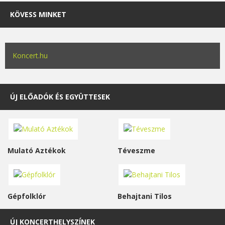
KÖVESS MINKET
Koncert.hu
ÚJ ELŐADÓK ÉS EGYÜTTESEK
Mulató Aztékok
Téveszme
Gépfolklór
Behajtani Tilos
ÚJ KONCERTHELYSZÍNEK