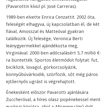
(Pavarottin kívül pl. José Carreras).
1989-ben elvette Enrica Cenzattit. 2002 óta,
feleségét elhagyva, új kapcsolatban él, de két
fiával, Amosszal és Matteóval gyakran
találkozik. Új felesége, Veronica Berti
leánygyermekkel ajándékozta meg,
Virginiával. 2000-ben adócsalásért 5,7 millió €-
ra büntették. Sportos életmódot folytat: fut,
biciklizik, lovagol, görkorcsolyázik,
könnyűbúvárkodik, szörfözik, sőt még páros
ejtőernyős ugrást is végrehajtott.
Énekesként először Pavarotti ajánlására
Zuccheróval, a híres olasz popénekessel ment
európai körútra, ahol a
Miserere
című dalt