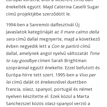
énekelték együtt. Majd Caterina Caselli Sugar
című projektjébe szerződött le.
1994-ben a Sanremói dalfesztivál Új
Javaslatok kategóriáját az
Il mare calmo della
sera
című dallal megnyerte, majd a következő
évben negyedik lett a
Con te partirò
című
dallal, amelynek angol nyelvű változatát
Time
to say goodbye
címen Sarah Brightman
szopránnal együtt énekelte. Ezzel befutott és
Európa-hírre tett szert. 1995-ben a
Vivo per
lei
című dalát öt énekesnővel duettben
francia, olasz, spanyol, portugál és német
nyelven készítette el. Ezek közül a Marta
Sanchezszel közös olasz-spanyol verzió a