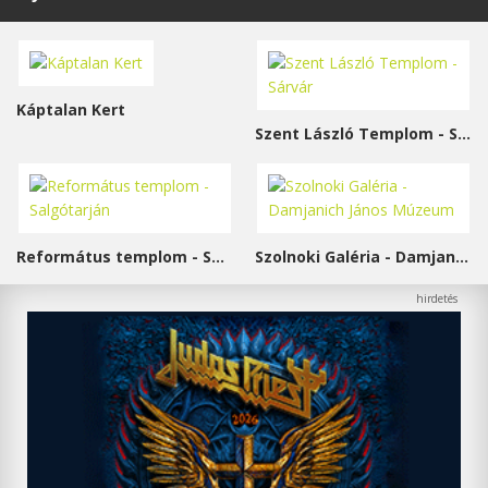
Káptalan Kert
Szent László Templom - Sárvár
Református templom - Salgótarján
Szolnoki Galéria - Damjanich János Múzeum