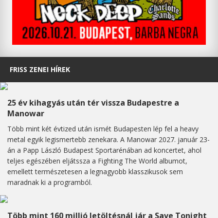
FRISS ZENEI HÍREK
25 év kihagyás után tér vissza Budapestre a
Manowar
Több mint két évtized után ismét Budapesten lép fel a heavy
metal egyik legismertebb zenekara. A Manowar 2027. január 23-
án a Papp László Budapest Sportarénában ad koncertet, ahol
teljes egészében eljátssza a Fighting The World albumot,
emellett természetesen a legnagyobb klasszikusok sem
maradnak ki a programból.
Több mint 160 millió letöltésnál jár a Save Tonight