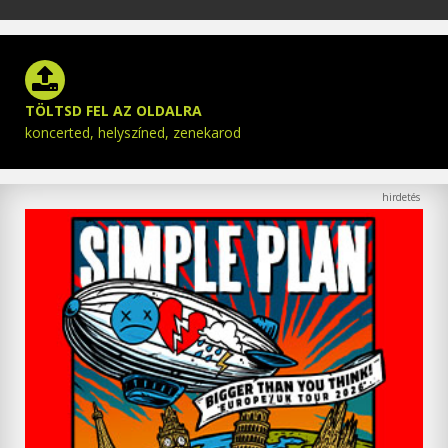
TÖLTSD FEL AZ OLDALRA
koncerted, helyszíned, zenekarod