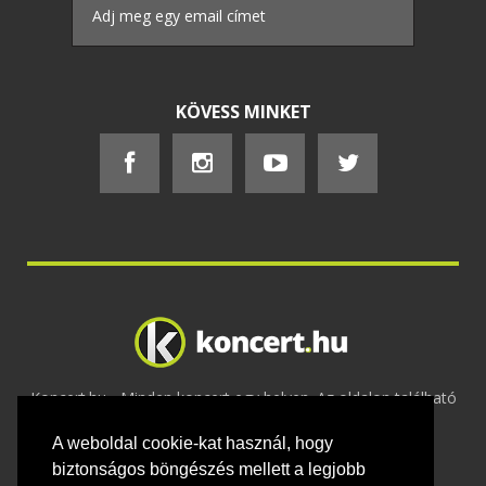
KÖVESS MINKET
Koncert.hu - Minden koncert egy helyen. Az oldalon található
tartalmakat szerzői jogok védik © 2002 -
A weboldal cookie-kat használ, hogy
2020
Adatvédelem
-
ÁSZF
-
Felhasználási
feltételek
-
Webmaster
-
Kapcsolat és üzenet küldés
biztonságos böngészés mellett a legjobb