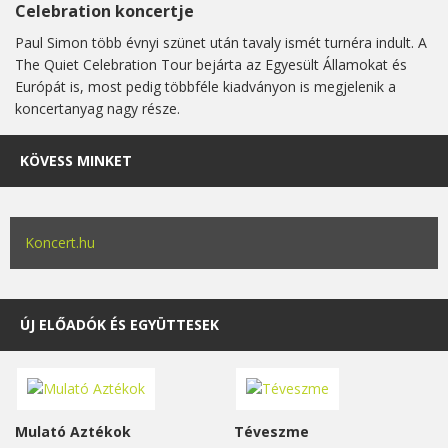
Celebration koncertje
Paul Simon több évnyi szünet után tavaly ismét turnéra indult. A
The Quiet Celebration Tour bejárta az Egyesült Államokat és
Európát is, most pedig többféle kiadványon is megjelenik a
koncertanyag nagy része.
KÖVESS MINKET
Koncert.hu
ÚJ ELŐADÓK ÉS EGYÜTTESEK
Mulató Aztékok
Téveszme