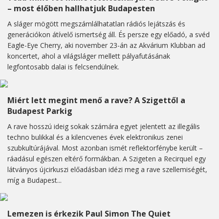
– most élőben hallhatjuk Budapesten
A sláger mögött megszámlálhatatlan rádiós lejátszás és
generációkon átívelő ismertség áll. És persze egy előadó, a svéd
Eagle-Eye Cherry, aki november 23-án az Akvárium Klubban ad
koncertet, ahol a világsláger mellett pályafutásának
legfontosabb dalai is felcsendülnek.
Miért lett megint menő a rave? A Szigettől a
Budapest Parkig
A rave hosszú ideig sokak számára egyet jelentett az illegális
techno bulikkal és a kilencvenes évek elektronikus zenei
szubkultúrájával. Most azonban ismét reflektorfénybe került –
ráadásul egészen eltérő formákban. A Szigeten a Recirquel egy
látványos újcirkuszi előadásban idézi meg a rave szellemiségét,
míg a Budapest...
Lemezen is érkezik Paul Simon The Quiet