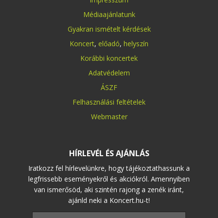
Médiaajánlatunk
Gyakran ismételt kérdések
Koncert
,
előadó
,
helyszín
Korábbi koncertek
Adatvédelem
ÁSZF
Felhasználási feltételek
Webmaster
HÍRLEVÉL ÉS AJÁNLÁS
Iratkozz fel hírlevelünkre, hogy tájékoztathassunk a
legfrissebb eseményekről és akciókról. Amennyiben
van ismerősöd, aki szintén rajong a zenék iránt,
ajánld neki a Koncert.hu-t!